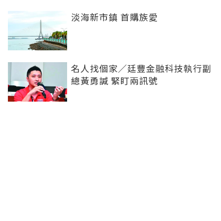
淡海新市鎮 首購族愛
名人找個家／廷豐金融科技執行副
總黃勇諴 緊盯兩訊號