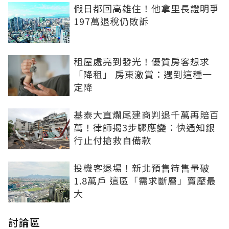
假日都回高雄住！他拿里長證明爭
197萬退稅仍敗訴
租屋處亮到發光！優質房客想求
「降租」 房東激賞：遇到這種一
定降
基泰大直爛尾建商判退千萬再賠百
萬！律師揭3步驟應變：快通知銀
行止付搶救自備款
投機客退場！新北預售待售量破
1.8萬戶 這區「需求斷層」賣壓最
大
討論區