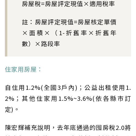
房屋稅=房屋評定現值×適用稅率
註：房屋評定現值=房屋核定單價
×面積×（1-折舊率×折舊年
數）×路段率
住家用房屋：
自住用1.2%(全國3戶內)；公益出租使用1.
2%；其他住家用1.5%~3.6%(依各縣市訂
定)。
陳宏輝補充說明，去年底通過的囤房稅2.0將