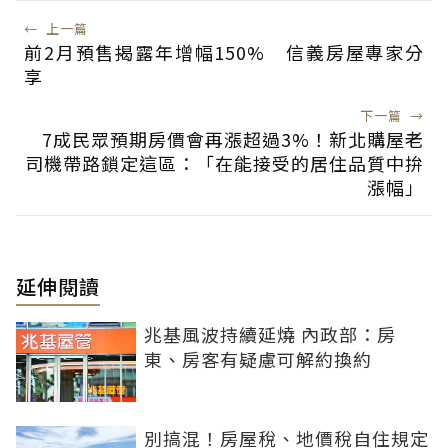
←
上一篇
前2月預售揭露年增幅150% 信義房屋專家分
享
下一篇
→
7成民眾預期房價會再漲超過3%！新北購屋老
司機帶路鎖定這區：「在能接受的居住品質中拚
漲幅」
延伸閱讀
兆基風波持續延燒 內政部：房
東、房客有疑慮可解約換約
別搞混！房屋稅、地價稅自住規定