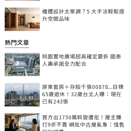
櫃體設計太單調？5 大手法輕鬆提
升空間品味
熱門文章
桃園置地廣場超高確定要拆 國泰
人壽承諾全力配合
屏東套房＋存股千張00878...目標
65歲退休！32歲台北人曝：現在
已有243張
買方出1750萬斡旋遭拒！屋主嫌
打9折不賣 網批中古屋亂象：惜售