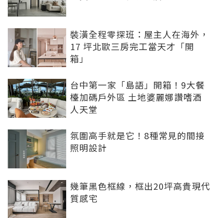
裝潢全程零探班：屋主人在海外，
17 坪北歐三房完工當天才「開
箱」
台中第一家「島語」開箱！9大餐
檯加碼戶外區 土地婆麗娜讚嗜酒
人天堂
氛圍高手就是它！8種常見的間接
照明設計
幾筆黑色框線，框出20坪高貴現代
質感宅