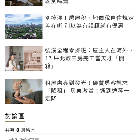
就別喊賣
別搞混！房屋稅、地價稅自住規定
差在哪 別以為有設籍就有優惠
裝潢全程零探班：屋主人在海外，
17 坪北歐三房完工當天才「開
箱」
租屋處亮到發光！優質房客想求
「降租」 房東激賞：遇到這種一
定降
討論區
共有
0
則留言