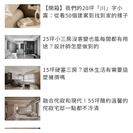
【開箱】我們的20坪「川」字小
窩：從看50個建案到找到家的樣子
25坪小三房沒客變也能每間都有用
途？設計師怎麼做到的
15坪硬塞三房？退休生活有需要這
麼擁擠嗎
融合侘寂和現代！55坪簡約溫馨的
侘寂宅邸一點都不冷清
不想出門卻想小酌一杯？居家小酒