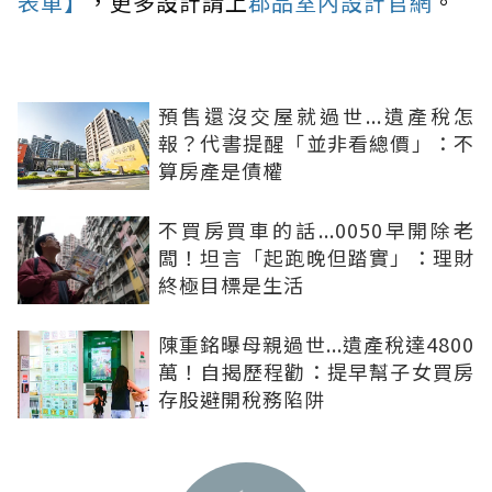
表單】
，更多設計請上
郡品室內設計官網
。
預售還沒交屋就過世...遺產稅怎
報？代書提醒「並非看總價」：不
算房產是債權
不買房買車的話...0050早開除老
闆！坦言「起跑晚但踏實」：理財
終極目標是生活
陳重銘曝母親過世...遺產稅達4800
萬！自揭歷程勸：提早幫子女買房
存股避開稅務陷阱