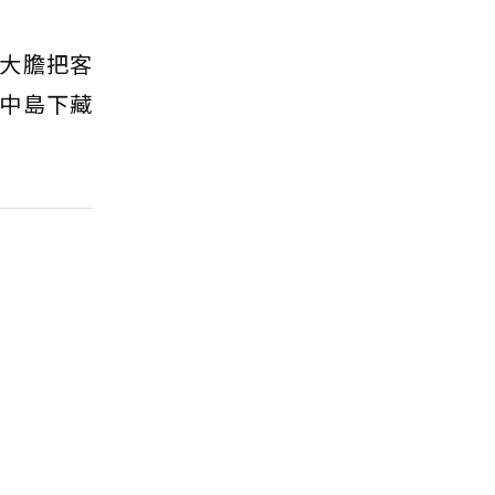
大膽把客
中島下藏