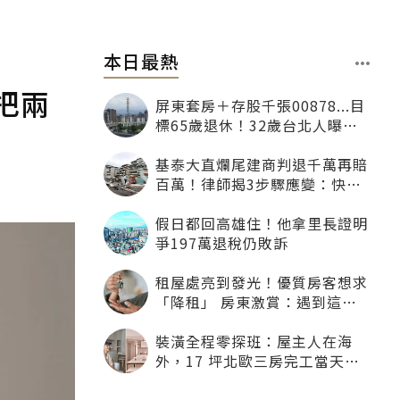
本日最熱
把兩
屏東套房＋存股千張00878...目
標65歲退休！32歲台北人曝：
現在已有243張
基泰大直爛尾建商判退千萬再賠
百萬！律師揭3步驟應變：快通
知銀行止付搶救自備款
假日都回高雄住！他拿里長證明
爭197萬退稅仍敗訴
租屋處亮到發光！優質房客想求
「降租」 房東激賞：遇到這種
一定降
裝潢全程零探班：屋主人在海
外，17 坪北歐三房完工當天才
「開箱」