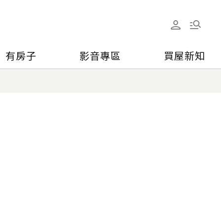
有房子
影音專區
買屋新知