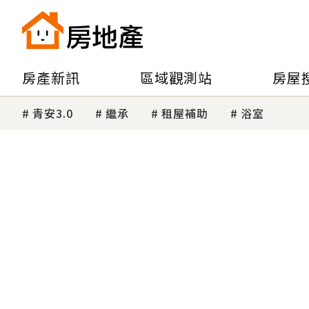
房產新訊
區域觀測站
房屋
青安3.0
繼承
租屋補助
浴室