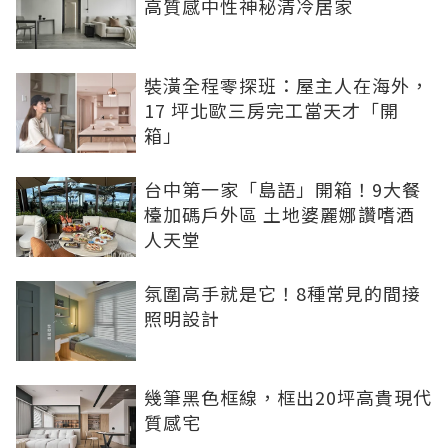
高質感中性神秘清冷居家
裝潢全程零探班：屋主人在海外，
17 坪北歐三房完工當天才「開
箱」
台中第一家「島語」開箱！9大餐
檯加碼戶外區 土地婆麗娜讚嗜酒
人天堂
氛圍高手就是它！8種常見的間接
照明設計
幾筆黑色框線，框出20坪高貴現代
質感宅