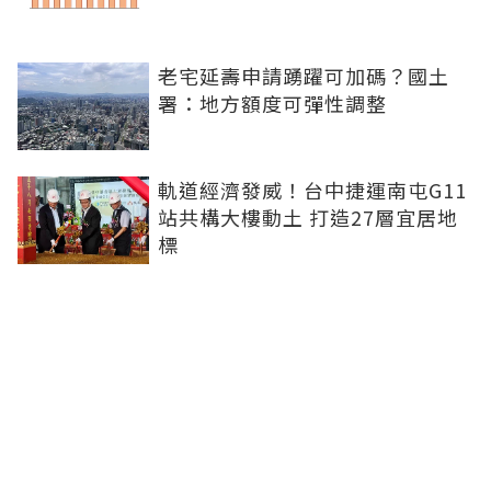
老宅延壽申請踴躍可加碼？國土
署：地方額度可彈性調整
軌道經濟發威！台中捷運南屯G11
站共構大樓動土 打造27層宜居地
標