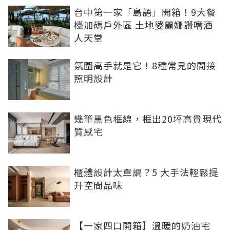
台中第一家「島語」開箱！9大餐
檯加碼戶外區 土地婆麗娜讚嗜酒
人天堂
氛圍高手就是它！8種常見的間接
照明設計
幾筆黑色框線，框出20坪高貴現代
質感宅
櫃體設計太單調？5 大手法輕鬆提
升空間品味
【一家四口開箱】溫暖的奶油宅