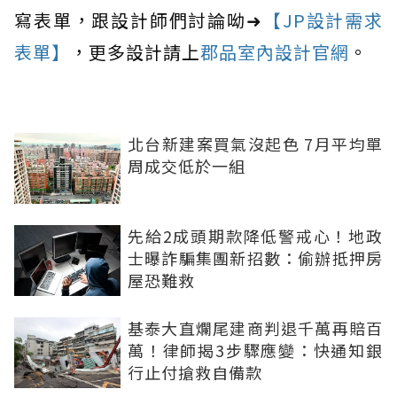
寫表單，跟設計師們討論呦➜
【JP設計需求
表單】
，更多設計請上
郡品室內設計官網
。
北台新建案買氣沒起色 7月平均單
周成交低於一組
先給2成頭期款降低警戒心！地政
士曝詐騙集團新招數：偷辦抵押房
屋恐難救
基泰大直爛尾建商判退千萬再賠百
萬！律師揭3步驟應變：快通知銀
行止付搶救自備款