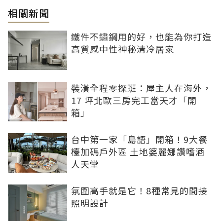
相關新聞
鐵件不鏽鋼用的好，也能為你打造
高質感中性神秘清冷居家
裝潢全程零探班：屋主人在海外，
17 坪北歐三房完工當天才「開
箱」
台中第一家「島語」開箱！9大餐
檯加碼戶外區 土地婆麗娜讚嗜酒
人天堂
氛圍高手就是它！8種常見的間接
照明設計