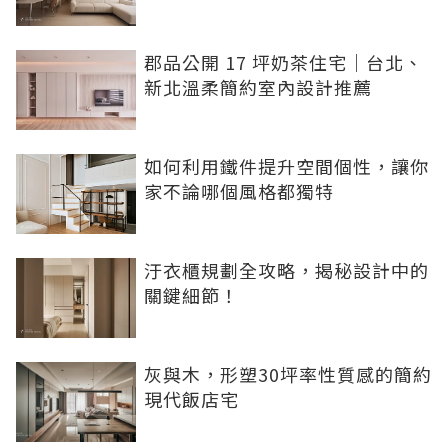
郡品公開 17 坪奶茶住宅｜台北、
新北溫柔簡約室內設計推薦
如何利用鐵件提升空間個性，讓你
家不論哪個風格都獨特
汙衣櫃規劃全攻略，揭秘設計中的
關鍵細節！
灰與木，形塑30坪率性質感的簡約
現代飯店宅