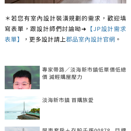
＊若您有室內設計裝潢規劃的需求，歡迎填
寫表單，跟設計師們討論呦➜
【JP設計需求
表單】
，更多設計請上
郡品室內設計官網
。
專家帶路／淡海新市鎮低單價低總
價 減輕購屋壓力
淡海新市鎮 首購族愛
屏東套房＋存股千張00878...目標