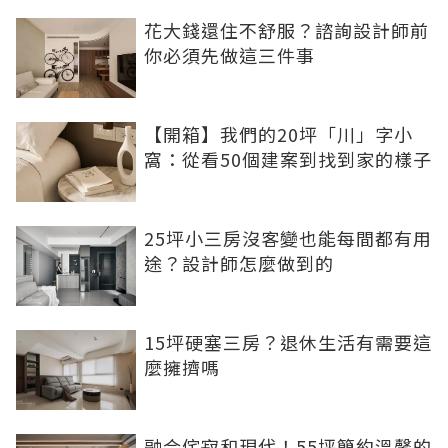
花大錢還住不舒服？諮詢設計師前
你必須先做這三件事
【開箱】我們的20坪「川」字小
窩：從看50個建案到找到家的樣子
25坪小三房沒客變也能每間都有用
途？設計師怎麼做到的
15坪硬塞三房？退休生活有需要這
麼擁擠嗎
融合侘寂和現代！55坪簡約溫馨的