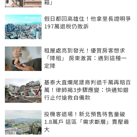
箱」
假日都回高雄住！他拿里長證明爭
197萬退稅仍敗訴
租屋處亮到發光！優質房客想求
「降租」 房東激賞：遇到這種一
定降
基泰大直爛尾建商判退千萬再賠百
萬！律師揭3步驟應變：快通知銀
行止付搶救自備款
投機客退場！新北預售待售量破
1.8萬戶 這區「需求斷層」賣壓最
大