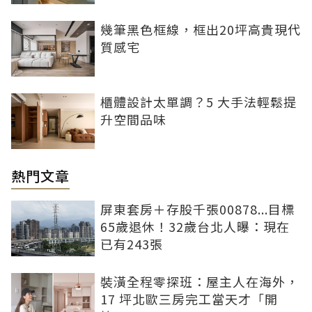
幾筆黑色框線，框出20坪高貴現代
質感宅
櫃體設計太單調？5 大手法輕鬆提
升空間品味
熱門文章
屏東套房＋存股千張00878...目標
65歲退休！32歲台北人曝：現在
已有243張
裝潢全程零探班：屋主人在海外，
17 坪北歐三房完工當天才「開