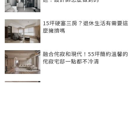
15坪硬塞三房？退休生活有需要這
麼擁擠嗎
融合侘寂和現代！55坪簡約溫馨的
侘寂宅邸一點都不冷清
不想出門卻想小酌一杯？居家小酒
吧完成你的夢想
灰色特殊塗料空間高級美，巧妙揉
合兩種風格的27坪現代簡約居家