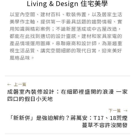
Living & Design 住宅美學
以室內空間、建材百科、軟裝佈置，以及居家生活
美學作主軸，提供第一手最具話題的趨勢情報、實
用知識與精彩案例；不論新居落成或中古屋改造，
都能在此找到適切的設計靈感。建材和家具家電的
產品情境運用圖庫，串聯廠商和設計師，為漸趨重
視生活品質、講究空間細節的現代日常，迎來美好
風格品味。
←
上一篇
成磐室內裝修設計：在細節裡盛開的浪漫 一家
四口的假日小天地
下一篇
→
「新新併」是強迫解約？蔣萬安：T17、18荒煙
蔓草不容許沒開發