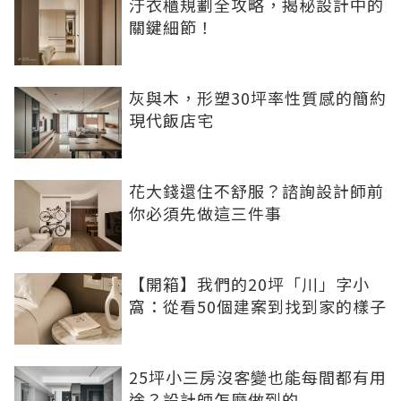
汙衣櫃規劃全攻略，揭秘設計中的
關鍵細節！
灰與木，形塑30坪率性質感的簡約
現代飯店宅
花大錢還住不舒服？諮詢設計師前
你必須先做這三件事
【開箱】我們的20坪「川」字小
窩：從看50個建案到找到家的樣子
25坪小三房沒客變也能每間都有用
途？設計師怎麼做到的