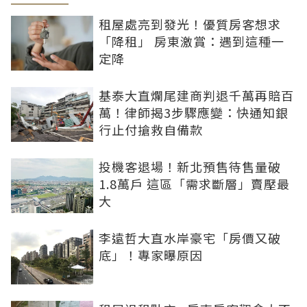
租屋處亮到發光！優質房客想求
「降租」 房東激賞：遇到這種一
定降
基泰大直爛尾建商判退千萬再賠百
萬！律師揭3步驟應變：快通知銀
行止付搶救自備款
投機客退場！新北預售待售量破
1.8萬戶 這區「需求斷層」賣壓最
大
李遠哲大直水岸豪宅「房價又破
底」！專家曝原因