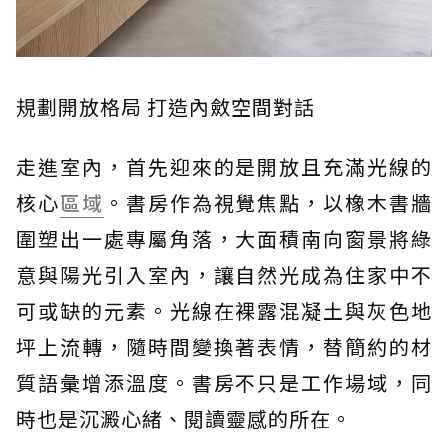
規劃開放格局 打造內斂空間對話
走進室內，首先迎來的是開放且充滿光線的
核心
區域
。書房作為視覺焦點，以橡木書牆
圍塑出一處專屬角落，大面積南向窗景將綠
意與陽光引入室內，讓自然光成為住家中不
可或缺的元素。光線在裸露混凝土與灰色地
坪上流轉，隨時間變換著表情，替簡約的材
質語彙增添溫度。書房不只是工作場域，同
時也是沉澱心緒、閱讀靈感的所在。