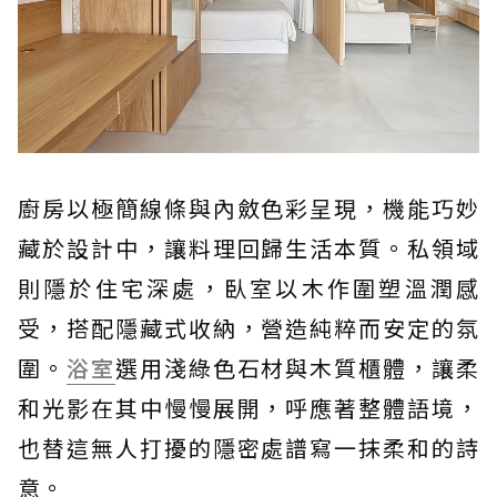
廚房以極簡線條與內斂色彩呈現，機能巧妙
藏於設計中，讓料理回歸生活本質。私領域
則隱於住宅深處，臥室以木作圍塑溫潤感
受，搭配隱藏式收納，營造純粹而安定的氛
圍。
浴室
選用淺綠色石材與木質櫃體，讓柔
和光影在其中慢慢展開，呼應著整體語境，
也替這無人打擾的隱密處譜寫一抹柔和的詩
意。