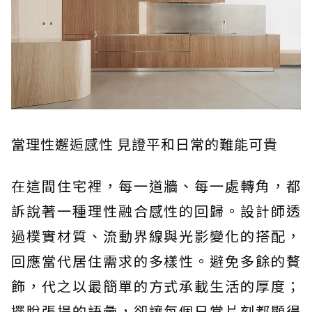
當理性邂逅感性 見證平和日常的難能可貴
在這間住宅裡，每一道牆、每一處轉角，都
訴說著一種理性融合感性的回歸。設計師透
過樸實材質、流動界線與光影變化的搭配，
回應當代居住需求的多樣性。避免多餘的贅
飾，代之以最簡單的方式承載生活的厚度；
擺脫張揚的語彙，卻讓每個日常片刻都顯得