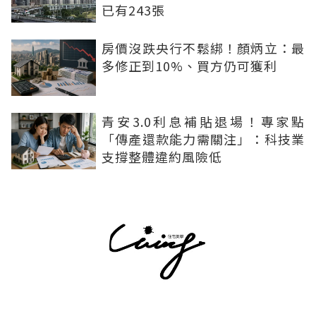
已有243張
房價沒跌央行不鬆綁！顏炳立：最
多修正到10%、買方仍可獲利
青安3.0利息補貼退場！專家點
「傳產還款能力需關注」：科技業
支撐整體違約風險低