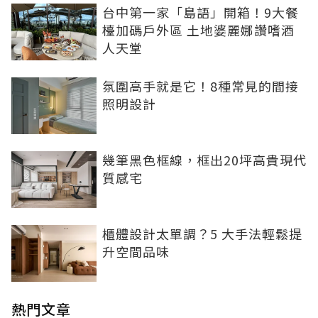
台中第一家「島語」開箱！9大餐
檯加碼戶外區 土地婆麗娜讚嗜酒
人天堂
氛圍高手就是它！8種常見的間接
照明設計
幾筆黑色框線，框出20坪高貴現代
質感宅
櫃體設計太單調？5 大手法輕鬆提
升空間品味
熱門文章