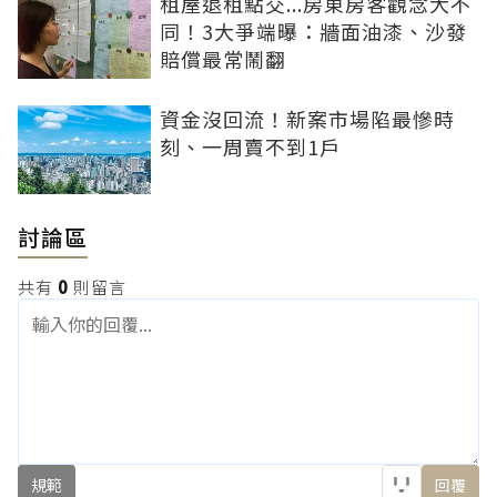
租屋退租點交...房東房客觀念大不
同！3大爭端曝：牆面油漆、沙發
賠償最常鬧翻
資金沒回流！新案市場陷最慘時
刻、一周賣不到1戶
討論區
共有
0
則留言
規範
回覆