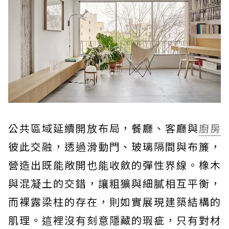
公共區域延續開放布局，餐廳、客廳與
廚房
彼此交融，透過滑動門、玻璃隔間與布簾，
營造出既能敞開也能收斂的彈性界線。橡木
與混凝土的交錯，讓粗獷與細膩相互平衡，
而裸露梁柱的存在，則如實展現建築結構的
肌理。這裡沒有刻意隱藏的瑕疵，只有對材