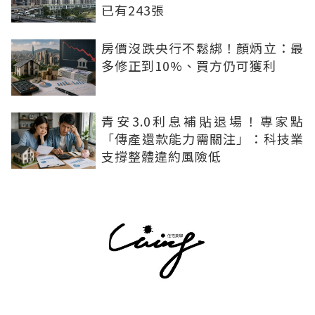
已有243張
房價沒跌央行不鬆綁！顏炳立：最
多修正到10%、買方仍可獲利
青安3.0利息補貼退場！專家點
「傳產還款能力需關注」：科技業
支撐整體違約風險低