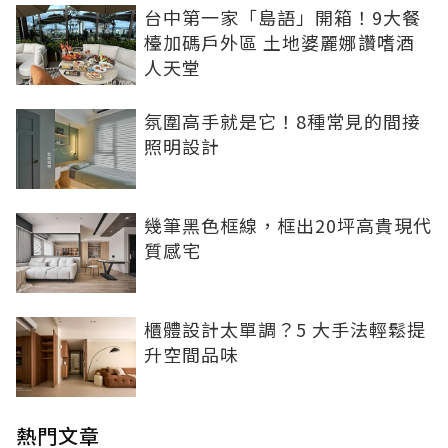
台中第一家「島語」開箱！9大餐
檯加碼戶外區 土地婆麗娜讚嗜酒
人天堂
氛圍高手就是它！8種常見的間接
照明設計
幾筆黑色框線，框出20坪高貴現代
質感宅
櫃體設計太單調？5 大手法輕鬆提
升空間品味
熱門文章