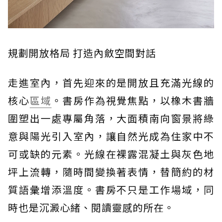
規劃開放格局 打造內斂空間對話
走進室內，首先迎來的是開放且充滿光線的
核心
區域
。書房作為視覺焦點，以橡木書牆
圍塑出一處專屬角落，大面積南向窗景將綠
意與陽光引入室內，讓自然光成為住家中不
可或缺的元素。光線在裸露混凝土與灰色地
坪上流轉，隨時間變換著表情，替簡約的材
質語彙增添溫度。書房不只是工作場域，同
時也是沉澱心緒、閱讀靈感的所在。