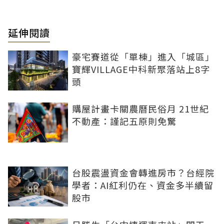
延伸閱讀
豪宅賽道從「單棟」進入「城區」
寶輝VILLAGE中科新聚落站上8字
頭
購屋計畫卡關農曆民俗月 21世紀
不動產：謹記五原則免驚
台股震盪資金會轉進房市？台經院
學者：AI紅利仍在、資金多半續留
股市