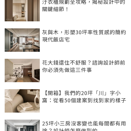
汙衣櫃規劃全攻略，揭秘設計中的
關鍵細節！
灰與木，形塑30坪率性質感的簡約
現代飯店宅
花大錢還住不舒服？諮詢設計師前
你必須先做這三件事
【開箱】我們的20坪「川」字小
窩：從看50個建案到找到家的樣子
25坪小三房沒客變也能每間都有用
途？設計師怎麼做到的