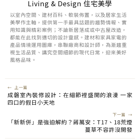
Living & Design 住宅美學
以室內空間、建材百科、軟裝佈置，以及居家生活
美學作主軸，提供第一手最具話題的趨勢情報、實
用知識與精彩案例；不論新居落成或中古屋改造，
都能在此找到適切的設計靈感。建材和家具家電的
產品情境運用圖庫，串聯廠商和設計師，為漸趨重
視生活品質、講究空間細節的現代日常，迎來美好
風格品味。
←
上一篇
成磐室內裝修設計：在細節裡盛開的浪漫 一家
四口的假日小天地
下一篇
→
「新新併」是強迫解約？蔣萬安：T17、18荒煙
蔓草不容許沒開發