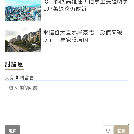
假日都回高雄住！他拿里長證明爭
197萬退稅仍敗訴
李遠哲大直水岸豪宅「房價又破
底」！專家曝原因
討論區
共有
0
則留言
規範
回覆