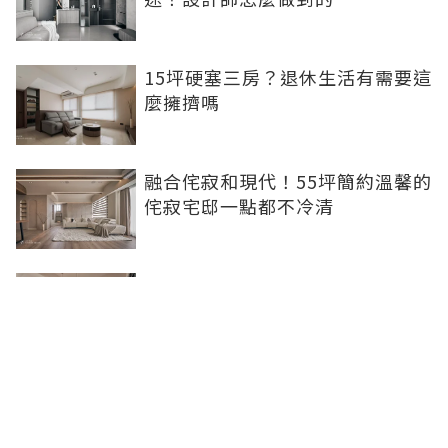
15坪硬塞三房？退休生活有需要這
麼擁擠嗎
融合侘寂和現代！55坪簡約溫馨的
侘寂宅邸一點都不冷清
不想出門卻想小酌一杯？居家小酒
吧完成你的夢想
灰色特殊塗料空間高級美，巧妙揉
合兩種風格的27坪現代簡約居家