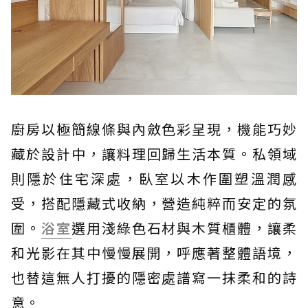
廚房以極簡線條與內斂色彩呈現，機能巧妙
藏於設計中，讓料理回歸生活本質。私領域
則隱於住宅深處，臥室以木作圍塑溫潤感
受，搭配隱藏式收納，營造純粹而安定的氛
圍。
浴室
選用淺綠色石材與木質櫃體，讓柔
和光影在其中慢慢展開，呼應著整體語境，
也替這無人打擾的隱密處譜寫一抹柔和的詩
意。