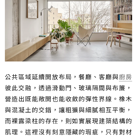
公共區域延續開放布局，餐廳、客廳與
廚房
彼此交融，透過滑動門、玻璃隔間與布簾，
營造出既能敞開也能收斂的彈性界線。橡木
與混凝土的交錯，讓粗獷與細膩相互平衡，
而裸露梁柱的存在，則如實展現建築結構的
肌理。這裡沒有刻意隱藏的瑕疵，只有對材