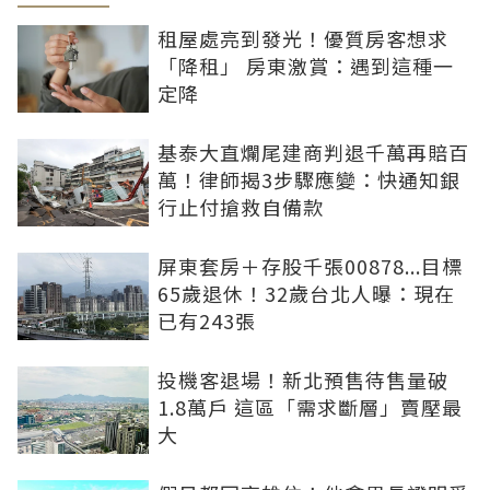
租屋處亮到發光！優質房客想求
「降租」 房東激賞：遇到這種一
定降
基泰大直爛尾建商判退千萬再賠百
萬！律師揭3步驟應變：快通知銀
行止付搶救自備款
屏東套房＋存股千張00878...目標
65歲退休！32歲台北人曝：現在
已有243張
投機客退場！新北預售待售量破
1.8萬戶 這區「需求斷層」賣壓最
大