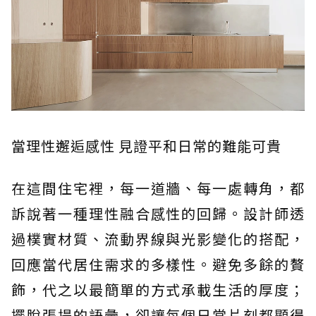
當理性邂逅感性 見證平和日常的難能可貴
在這間住宅裡，每一道牆、每一處轉角，都
訴說著一種理性融合感性的回歸。設計師透
過樸實材質、流動界線與光影變化的搭配，
回應當代居住需求的多樣性。避免多餘的贅
飾，代之以最簡單的方式承載生活的厚度；
擺脫張揚的語彙，卻讓每個日常片刻都顯得