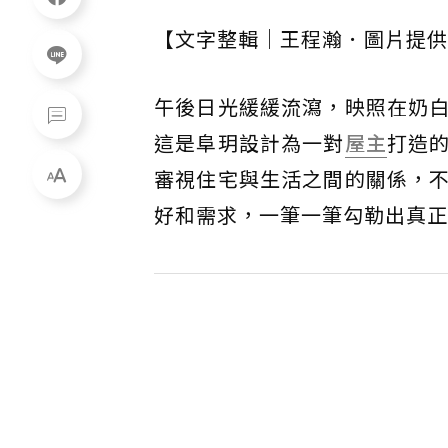
【文字整輯｜王程瀚．圖片提供
午後日光緩緩流瀉，映照在奶
這是阜玥設計為一對
屋主
打造
審視住宅與生活之間的關係，
好和需求，一筆一筆勾勒出真正