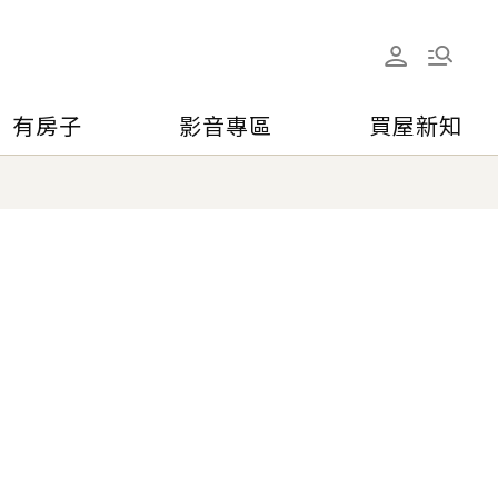
有房子
影音專區
買屋新知