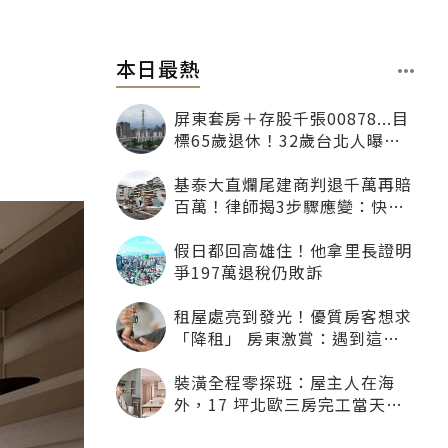
本日最熱
屏東套房＋存股千張00878...目
標65歲退休！32歲台北人曝：
現在已有243張
基泰大直爛尾建商判退千萬再賠
百萬！律師揭3步驟應變：快通
知銀行止付搶救自備款
假日都回高雄住！他拿里長證明
爭197萬退稅仍敗訴
租屋處亮到發光！優質房客想求
「降租」 房東激賞：遇到這種
一定降
裝潢全程零探班：屋主人在海
外，17 坪北歐三房完工當天才
「開箱」