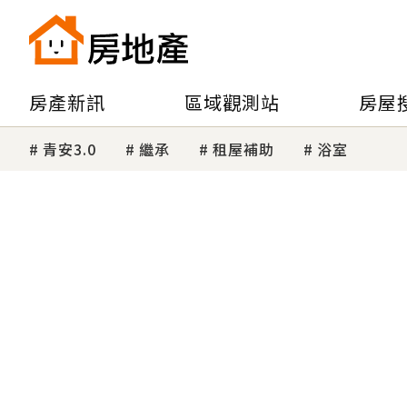
房產新訊
區域觀測站
房屋
青安3.0
繼承
租屋補助
浴室