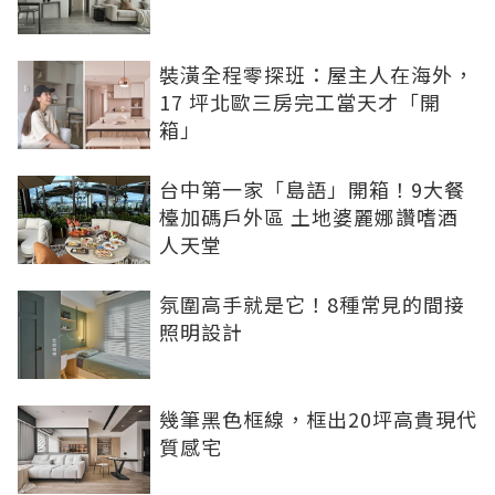
裝潢全程零探班：屋主人在海外，
17 坪北歐三房完工當天才「開
箱」
台中第一家「島語」開箱！9大餐
檯加碼戶外區 土地婆麗娜讚嗜酒
人天堂
氛圍高手就是它！8種常見的間接
照明設計
幾筆黑色框線，框出20坪高貴現代
質感宅