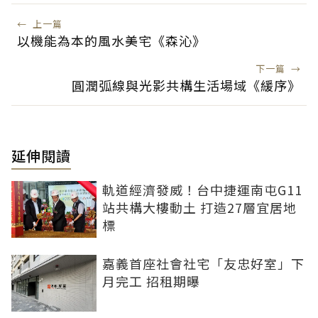
←
上一篇
以機能為本的風水美宅《森沁》
下一篇
→
圓潤弧線與光影共構生活場域《緩序》
延伸閱讀
軌道經濟發威！台中捷運南屯G11
站共構大樓動土 打造27層宜居地
標
嘉義首座社會社宅「友忠好室」下
月完工 招租期曝