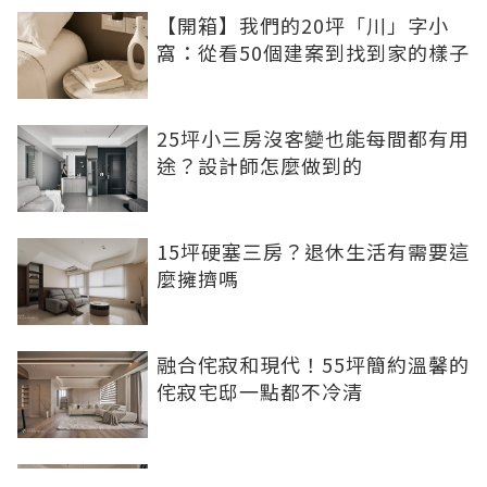
【開箱】我們的20坪「川」字小
窩：從看50個建案到找到家的樣子
25坪小三房沒客變也能每間都有用
途？設計師怎麼做到的
15坪硬塞三房？退休生活有需要這
麼擁擠嗎
融合侘寂和現代！55坪簡約溫馨的
侘寂宅邸一點都不冷清
不想出門卻想小酌一杯？居家小酒