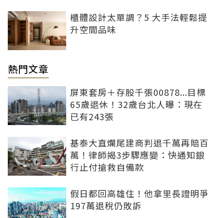
櫃體設計太單調？5 大手法輕鬆提
升空間品味
熱門文章
屏東套房＋存股千張00878...目標
65歲退休！32歲台北人曝：現在
已有243張
基泰大直爛尾建商判退千萬再賠百
萬！律師揭3步驟應變：快通知銀
行止付搶救自備款
假日都回高雄住！他拿里長證明爭
197萬退稅仍敗訴