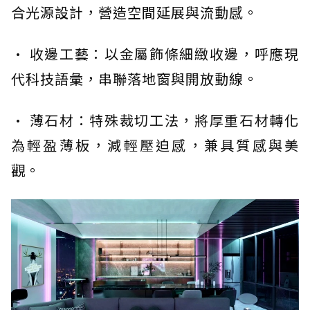
合光源設計，營造空間延展與流動感。
· 收邊工藝：以金屬飾條細緻收邊，呼應現
代科技語彙，串聯落地窗與開放動線。
· 薄石材：特殊裁切工法，將厚重石材轉化
為輕盈薄板，減輕壓迫感，兼具質感與美
觀。