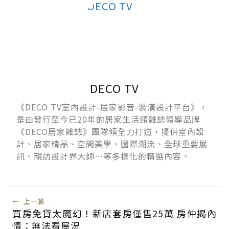
DECO TV
《DECO TV室內設計-居家影音-裝潢設計平台》，
是由發行至今已20年的居家生活類雜誌領導品牌
《DECO居家雜誌》團隊傾全力打造，提供室內設
計、居家精品、空間美學、國際潮流、全球重要展
訊、親訪設計界大師…等多樣化的精選內容。
←
上一篇
買房免貸太魔幻！新店套房僅售25萬 房仲揭內
情：無法看屋況