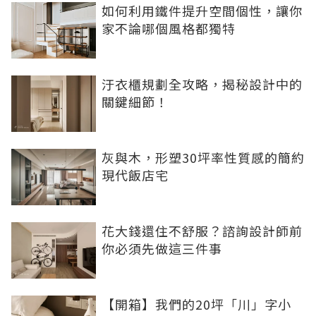
如何利用鐵件提升空間個性，讓你
家不論哪個風格都獨特
汙衣櫃規劃全攻略，揭秘設計中的
關鍵細節！
灰與木，形塑30坪率性質感的簡約
現代飯店宅
花大錢還住不舒服？諮詢設計師前
你必須先做這三件事
【開箱】我們的20坪「川」字小