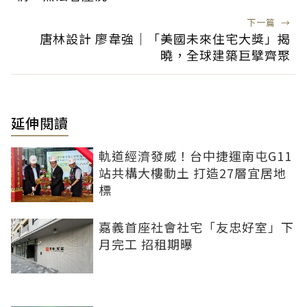
下一篇
→
唐林設計 廖韋強｜「美國未來住宅大獎」揭
曉，全球建築巨擘齊聚
延伸閱讀
軌道經濟發威！台中捷運南屯G11
站共構大樓動土 打造27層宜居地
標
嘉義首座社會社宅「友忠好室」下
月完工 招租期曝