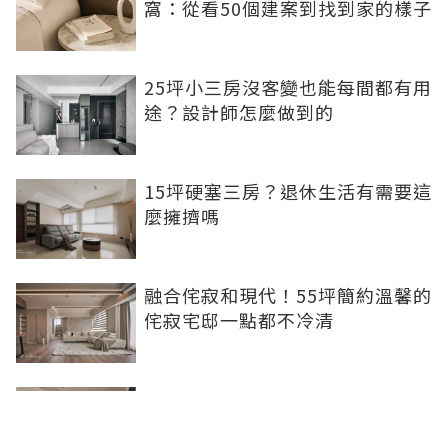
窩：從看50個建案到找到家的樣子
25坪小三房沒客變也能每間都有用
途？設計師怎麼做到的
15坪硬塞三房？退休生活有需要這
麼擁擠嗎
融合侘寂和現代！55坪簡約溫馨的
侘寂宅邸一點都不冷清
不想出門卻想小酌一杯？居家小酒
吧完成你的夢想