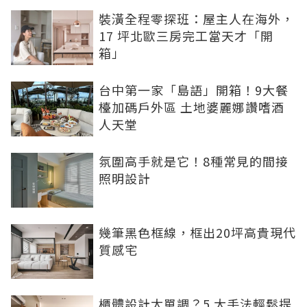
裝潢全程零探班：屋主人在海外，
17 坪北歐三房完工當天才「開
箱」
台中第一家「島語」開箱！9大餐
檯加碼戶外區 土地婆麗娜讚嗜酒
人天堂
氛圍高手就是它！8種常見的間接
照明設計
幾筆黑色框線，框出20坪高貴現代
質感宅
櫃體設計太單調？5 大手法輕鬆提