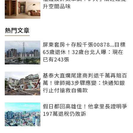
升空間品味
熱門文章
屏東套房＋存股千張00878...目標
65歲退休！32歲台北人曝：現在
已有243張
基泰大直爛尾建商判退千萬再賠百
萬！律師揭3步驟應變：快通知銀
行止付搶救自備款
假日都回高雄住！他拿里長證明爭
197萬退稅仍敗訴