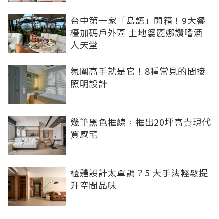
台中第一家「島語」開箱！9大餐
檯加碼戶外區 土地婆麗娜讚嗜酒
人天堂
氛圍高手就是它！8種常見的間接
照明設計
幾筆黑色框線，框出20坪高貴現代
質感宅
櫃體設計太單調？5 大手法輕鬆提
升空間品味