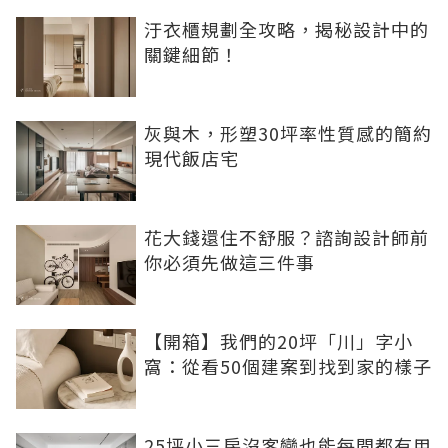
汙衣櫃規劃全攻略，揭秘設計中的
關鍵細節！
灰與木，形塑30坪率性質感的簡約
現代飯店宅
花大錢還住不舒服？諮詢設計師前
你必須先做這三件事
【開箱】我們的20坪「川」字小
窩：從看50個建案到找到家的樣子
25坪小三房沒客變也能每間都有用