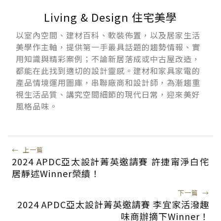
Living & Design 住宅美學
以室內空間、建材百科、軟裝佈置，以及居家生活
美學作主軸，提供第一手最具話題的趨勢情報、實
用知識與精彩案例；不論新居落成或中古屋改造，
都能在此找到適切的設計靈感。建材和家具家電的
產品情境運用圖庫，串聯廠商和設計師，為漸趨重
視生活品質、講究空間細節的現代日常，迎來美好
風格品味。
←
上一篇
2024 APDC亞太設計菁英邀請賽 許捷甯淨白侘
居靜述Winner榮績！
下一篇
→
2024 APDC亞太設計菁英邀請賽 李宜家活潑趣
味商辦摘下Winner！