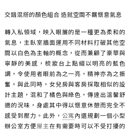
交錯混搭的顏色組合 造就空間不羈愜意氣息
轉入私領域，映入眼簾的是一種更為柔和的
氣息，主臥室牆面運用不同材料打破其他空
間以白色為主軸的概念，從而兼顧了豪華與
寧靜的美感，梳妝台上點綴以明亮的藍色
調，令使用者眼前為之一亮，精神亦為之振
奮。與此同時，女兒房與客房採取相似的設
計主題，混和了橘色與綠色，傳達出溫馨舒
適的況味，身處其中得以愜意休憩而完全不
感受到壓力。此外，
公寓
內還規劃一個小型
辦公室方便
屋主
在有需要時可以不受打擾的