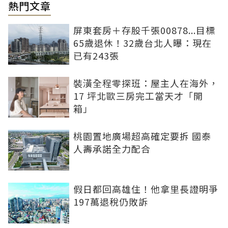
熱門文章
屏東套房＋存股千張00878...目標
65歲退休！32歲台北人曝：現在
已有243張
裝潢全程零探班：屋主人在海外，
17 坪北歐三房完工當天才「開
箱」
桃園置地廣場超高確定要拆 國泰
人壽承諾全力配合
假日都回高雄住！他拿里長證明爭
197萬退稅仍敗訴