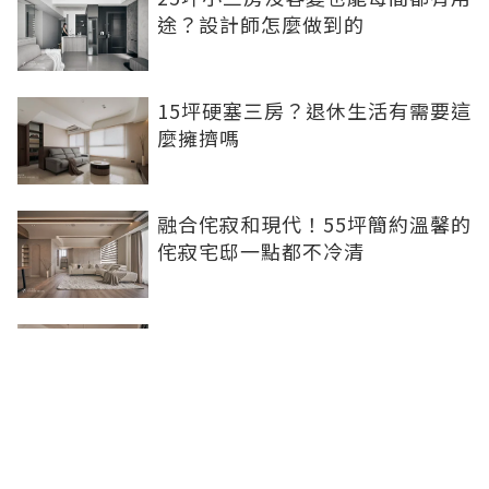
途？設計師怎麼做到的
15坪硬塞三房？退休生活有需要這
麼擁擠嗎
融合侘寂和現代！55坪簡約溫馨的
侘寂宅邸一點都不冷清
不想出門卻想小酌一杯？居家小酒
吧完成你的夢想
灰色特殊塗料空間高級美，巧妙揉
合兩種風格的27坪現代簡約居家