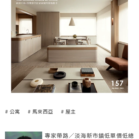
公寓
馬來西亞
屋主
專家帶路／淡海新市鎮低單價低總