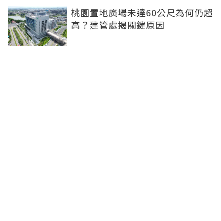
桃園置地廣場未達60公尺為何仍超
高？建管處揭關鍵原因