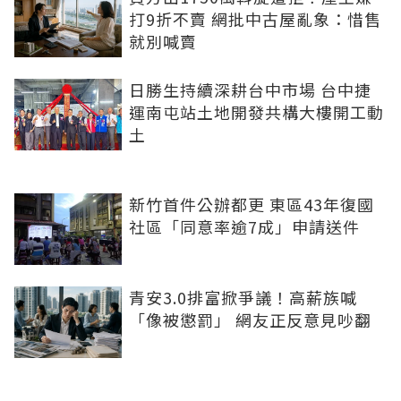
打9折不賣 網批中古屋亂象：惜售
就別喊賣
日勝生持續深耕台中市場 台中捷
運南屯站土地開發共構大樓開工動
土
新竹首件公辦都更 東區43年復國
社區「同意率逾7成」申請送件
青安3.0排富掀爭議！高薪族喊
「像被懲罰」 網友正反意見吵翻