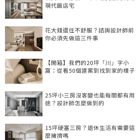
現代飯店宅
花大錢還住不舒服？諮詢設計師前
你必須先做這三件事
【開箱】我們的20坪「川」字小
窩：從看50個建案到找到家的樣子
25坪小三房沒客變也能每間都有用
途？設計師怎麼做到的
15坪硬塞三房？退休生活有需要這
麼擁擠嗎