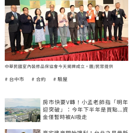
中華民國室內裝修品保協會今天揭牌成立。圖/民眾提供
台中市
合約
驗屋
房市快要V轉！小孟老師指「明年
迎突破」：今年下半年是買點...資
金僅暫時被AI吸走
豪宅建商開始讓利！台北之星最新