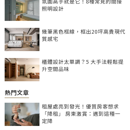
氛圍高手就是它！8種常見的間接
照明設計
幾筆黑色框線，框出20坪高貴現代
質感宅
櫃體設計太單調？5 大手法輕鬆提
升空間品味
熱門文章
租屋處亮到發光！優質房客想求
「降租」 房東激賞：遇到這種一
定降