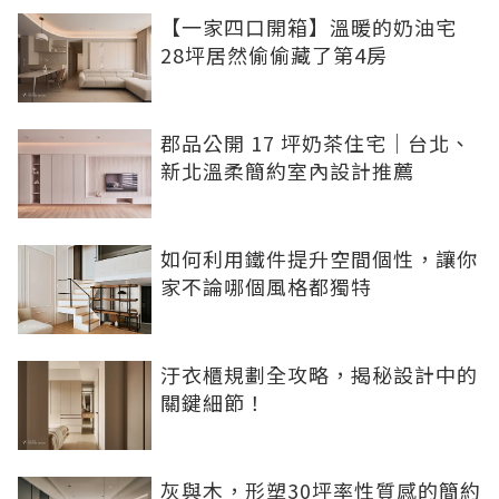
【一家四口開箱】溫暖的奶油宅
28坪居然偷偷藏了第4房
郡品公開 17 坪奶茶住宅｜台北、
新北溫柔簡約室內設計推薦
如何利用鐵件提升空間個性，讓你
家不論哪個風格都獨特
汙衣櫃規劃全攻略，揭秘設計中的
關鍵細節！
灰與木，形塑30坪率性質感的簡約