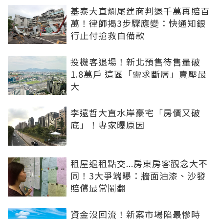
基泰大直爛尾建商判退千萬再賠百
萬！律師揭3步驟應變：快通知銀
行止付搶救自備款
投機客退場！新北預售待售量破
1.8萬戶 這區「需求斷層」賣壓最
大
李遠哲大直水岸豪宅「房價又破
底」！專家曝原因
租屋退租點交...房東房客觀念大不
同！3大爭端曝：牆面油漆、沙發
賠償最常鬧翻
資金沒回流！新案市場陷最慘時