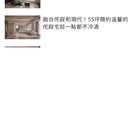
融合侘寂和現代！55坪簡約溫馨的
侘寂宅邸一點都不冷清
不想出門卻想小酌一杯？居家小酒
吧完成你的夢想
灰色特殊塗料空間高級美，巧妙揉
合兩種風格的27坪現代簡約居家
聯合線上公司 著作權所有 ©2025