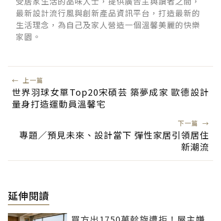
受居家生活的品味人士，提供廣告主與讀者之間，
最新設計流行風與創新產品資訊平台，打造最新的
生活理念，為自己及家人營造一個溫馨美麗的快樂
家園。
←
上一篇
世界羽球女單Top20宋碩芸 築夢成家 歐德設計
量身打造運動員溫馨宅
下一篇
→
專題／預見未來、設計當下 彈性家居引領居住
新潮流
延伸閱讀
買方出1750萬斡旋遭拒！屋主嫌