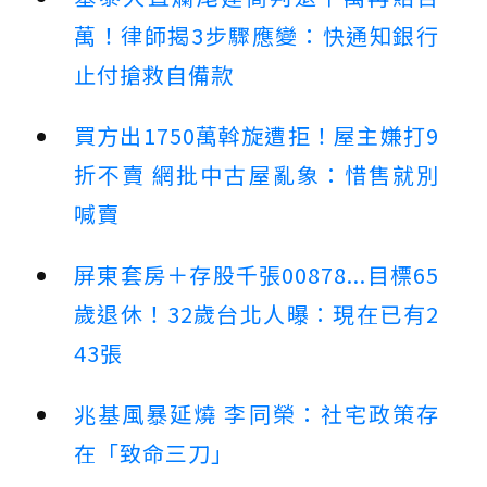
萬！律師揭3步驟應變：快通知銀行
止付搶救自備款
買方出1750萬斡旋遭拒！屋主嫌打9
折不賣 網批中古屋亂象：惜售就別
喊賣
屏東套房＋存股千張00878...目標65
歲退休！32歲台北人曝：現在已有2
43張
兆基風暴延燒 李同榮：社宅政策存
在「致命三刀」