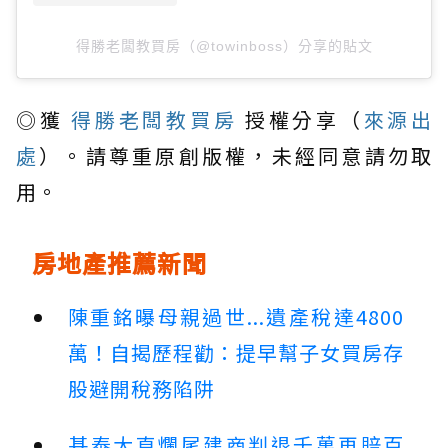
得勝老闆教買房（@towinboss）分享的貼文
◎獲
得勝老闆教買房
授權分享（
來源出
處
）。請尊重原創版權，未經同意請勿取
用。
房地產推薦新聞
陳重銘曝母親過世...遺產稅達4800
萬！自揭歷程勸：提早幫子女買房存
股避開稅務陷阱
基泰大直爛尾建商判退千萬再賠百