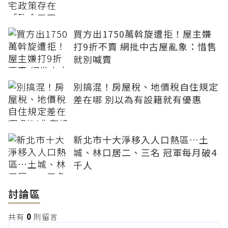
買方出1750萬斡旋遭拒！屋主嫌
打9折不賣 網批中古屋亂象：惜售
就別喊賣
別搞混！房屋稅、地價稅自住規定
差在哪 別以為有設籍就有優惠
新北市十大淨移入人口熱區…土
城、林口居二、三名 冠軍每月破4
千人
討論區
共有
0
則留言