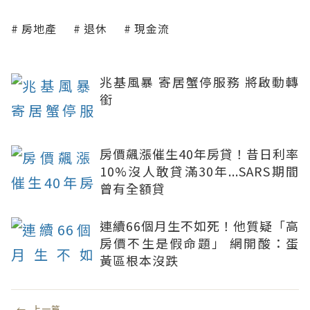
房地產
退休
現金流
兆基風暴 寄居蟹停服務 將啟動轉
銜
房價飆漲催生40年房貸！昔日利率
10%沒人敢貸滿30年...SARS期間
曾有全額貸
連續66個月生不如死！他質疑「高
房價不生是假命題」 網開酸：蛋
黃區根本沒跌
←
上一篇