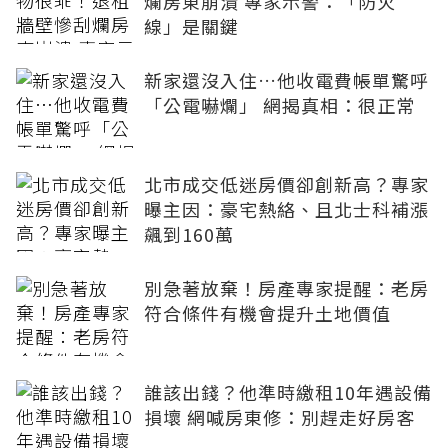
爛房東崩潰 專家示警：「防火
線」是關鍵
新家還沒入住…他收電費帳單驚呼
「公電嚇爛」 網揭真相：很正常
北市成交低迷房價卻創新高？專家
曝主因：豪宅熱絡、且北士科補漲
飆到160萬
別急著放棄！房產專家提醒：老房
符合條件有機會提升土地價值
誰該出錢？他準時繳租10年遇設備
損壞 網喊房東修：別趕走好房客