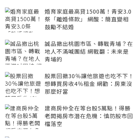
婚育家庭最高貸1500萬！青安3.0
祭「離婚條款」 網酸：簡直變相
鼓勵不結婚
誠品撤出桃園市區、轉戰青埔？在
地人不滿喊團結 網戰翻：未來是
青埔的
股票回撤30％讓他旅遊也吃不下！
想轉買房收4％租金 網勸：房東沒
那麼好當
建商房仲全在等台股5萬點！得勝
老闆揭房市潛在危機：慎防股市回
檔落空