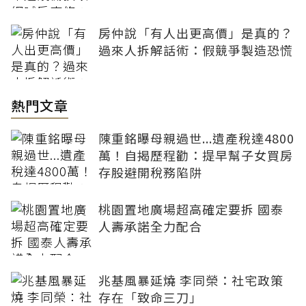
房仲說「有人出更高價」是真的？
過來人拆解話術：假競爭製造恐慌
熱門文章
陳重銘曝母親過世...遺產稅達4800
萬！自揭歷程勸：提早幫子女買房
存股避開稅務陷阱
桃園置地廣場超高確定要拆 國泰
人壽承諾全力配合
兆基風暴延燒 李同榮：社宅政策
存在「致命三刀」