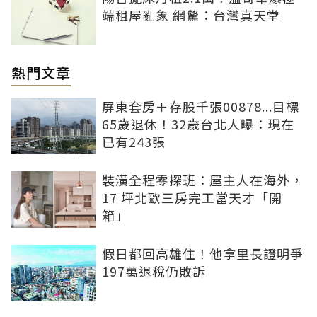
端租屋亂象 網驚：台灣真天堂
熱門文章
屏東套房＋存股千張00878...目標
65歲退休！32歲台北人曝：現在
已有243張
裝潢全程零探班：屋主人在海外，
17 坪北歐三房完工當天才「開
箱」
假日都回高雄住！他拿里長證明爭
197萬退稅仍敗訴