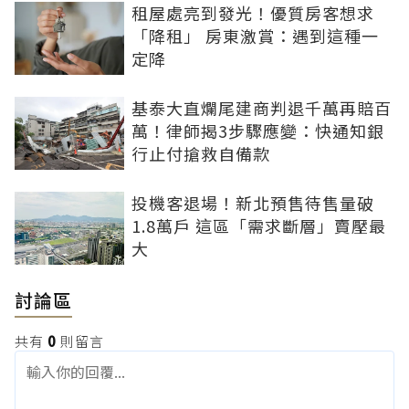
租屋處亮到發光！優質房客想求
「降租」 房東激賞：遇到這種一
定降
基泰大直爛尾建商判退千萬再賠百
萬！律師揭3步驟應變：快通知銀
行止付搶救自備款
投機客退場！新北預售待售量破
1.8萬戶 這區「需求斷層」賣壓最
大
討論區
共有
0
則留言