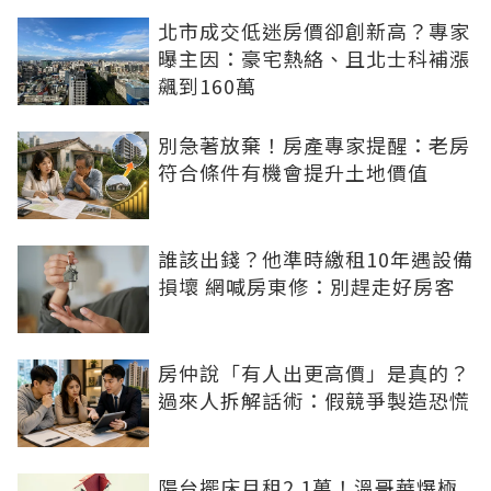
北市成交低迷房價卻創新高？專家
曝主因：豪宅熱絡、且北士科補漲
飆到160萬
別急著放棄！房產專家提醒：老房
符合條件有機會提升土地價值
誰該出錢？他準時繳租10年遇設備
損壞 網喊房東修：別趕走好房客
房仲說「有人出更高價」是真的？
過來人拆解話術：假競爭製造恐慌
陽台擺床月租2.1萬！溫哥華爆極