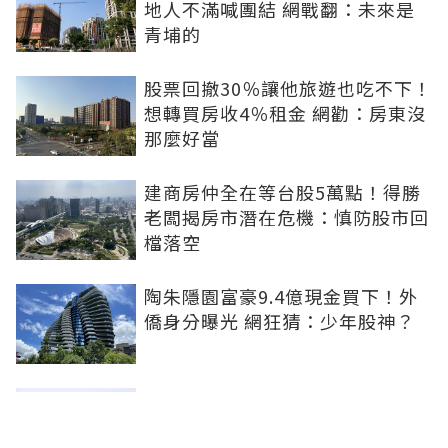
地人不滿喊團結 網戰翻：未來是
青埔的
股票回撤30％讓他旅遊也吃不下！
想轉買房收4％租金 網勸：房東沒
那麼好當
建商房仲全在等台股5萬點！得勝
老闆揭房市潛在危機：慎防股市回
檔落空
陶朱隱園富豪9.4億現金買下！外
僑身分曝光 網狂猜：少年股神？
樹林哪值得住、適合投資？網研究
一年排出前三名：北大特區勝出