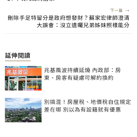
下一篇
→
刪除手足特留分是政府想發財？蘇家宏律師澄清
大誤會：沒立遺囑兄弟姊妹照樣能分
延伸閱讀
兆基風波持續延燒 內政部：房
東、房客有疑慮可解約換約
別搞混！房屋稅、地價稅自住規定
差在哪 別以為有設籍就有優惠