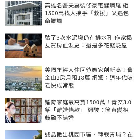
高雄名醫夫妻裝修豪宅變爛尾 砸
1500萬找人接手「救援」又遇包
商擺爛
驗了3次水泥塊仍在排水孔 作家揭
友買房血淚史：還是多花錢驗屋
美國年輕人住回爸媽家創新高！舊
金山2房月租18萬 網驚：這年代啃
老快成常態
婚育家庭最高貸1500萬！青安3.0
祭「離婚條款」 網酸：簡直變相
鼓勵不結婚
誠品撤出桃園市區、轉戰青埔？在