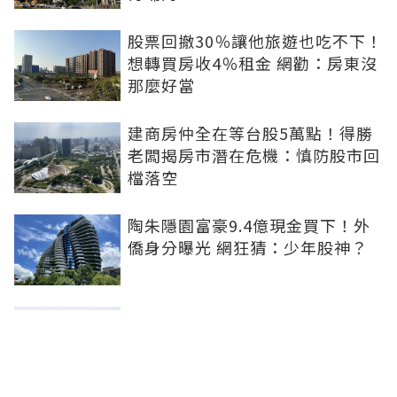
股票回撤30％讓他旅遊也吃不下！
想轉買房收4％租金 網勸：房東沒
那麼好當
建商房仲全在等台股5萬點！得勝
老闆揭房市潛在危機：慎防股市回
檔落空
陶朱隱園富豪9.4億現金買下！外
僑身分曝光 網狂猜：少年股神？
樹林哪值得住、適合投資？網研究
一年排出前三名：北大特區勝出