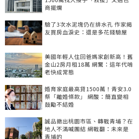
商擺爛
驗了3次水泥塊仍在排水孔 作家揭
友買房血淚史：還是多花錢驗屋
美國年輕人住回爸媽家創新高！舊
金山2房月租18萬 網驚：這年代啃
老快成常態
婚育家庭最高貸1500萬！青安3.0
祭「離婚條款」 網酸：簡直變相
鼓勵不結婚
誠品撤出桃園市區、轉戰青埔？在
地人不滿喊團結 網戰翻：未來是
青埔的