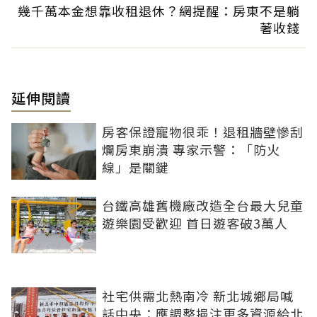
幾千萬本金想靠收租退休？網提醒：房東不是躺
著收錢
延伸閱讀
房客保證寵物很乖！退租牆壁慘刮
爛房東崩潰 專家示警：「防火
線」是關鍵
台鐵高雄舊機廠改造全台最大兒童
遊樂園受歡迎 首日遊客破3萬人
社宅供需北熱南冷 新北城鄉局喊
話中央：應調整挹注更多資源給北