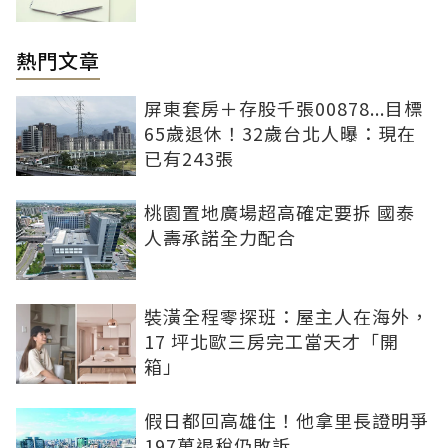
熱門文章
屏東套房＋存股千張00878...目標
65歲退休！32歲台北人曝：現在
已有243張
桃園置地廣場超高確定要拆 國泰
人壽承諾全力配合
裝潢全程零探班：屋主人在海外，
17 坪北歐三房完工當天才「開
箱」
假日都回高雄住！他拿里長證明爭
197萬退稅仍敗訴