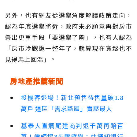
另外，也有網友從選舉角度解讀政策走向，
認為年底選舉將近，政府未必願意再對房市
祭出更重手段「要選舉了齁」，也有人認為
「房市冷颼颼一整年了，就算現在寬鬆也不
見得馬上回溫」。
房地產推薦新聞
投機客退場！新北預售待售量破1.8
萬戶 這區「需求斷層」賣壓最大
基泰大直爛尾建商判退千萬再賠百
萬！律師揭3步驟應變：快通知銀行