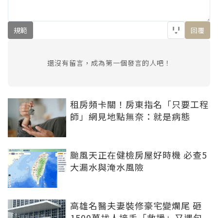
規範
回覆
還沒有留言，成為第一個發言的人吧！
租房頻卡關！房東指名「只要工程
師」網見地點無奈：就是病態
颱風天正在健檢房屋好時機 必查5
大漏水與淹水風險
高雄名醫夫妻裝修豪宅變爛尾 砸
1500萬找人接手「救援」又遇包