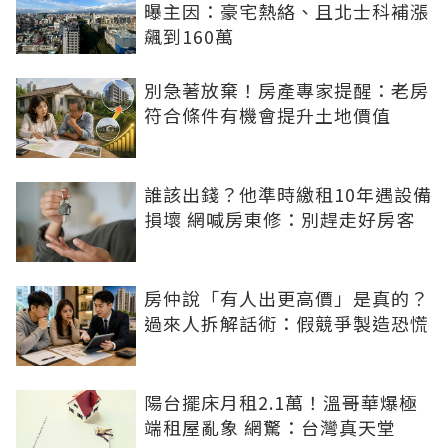
曝主因：豪宅熱絡、且北士科補漲
飆到160萬
別急著放棄！房產專家提醒：老房
符合條件有機會提升土地價值
誰該出錢？他準時繳租10年遇設備
損壞 網喊房東修：別趕走好房客
房仲說「有人出更高價」是真的？
過來人拆解話術：假競爭製造恐慌
陽台擺床月租2.1萬！溫哥華爆極
端租屋亂象 網驚：台灣真天堂