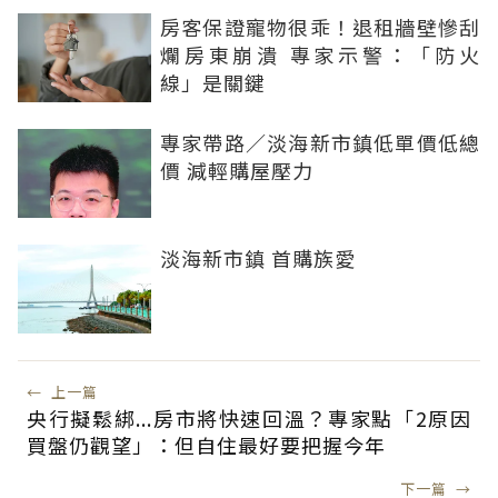
房客保證寵物很乖！退租牆壁慘刮
爛房東崩潰 專家示警：「防火
線」是關鍵
專家帶路／淡海新市鎮低單價低總
價 減輕購屋壓力
淡海新市鎮 首購族愛
←
上一篇
央行擬鬆綁...房市將快速回溫？專家點「2原因
買盤仍觀望」：但自住最好要把握今年
下一篇
→