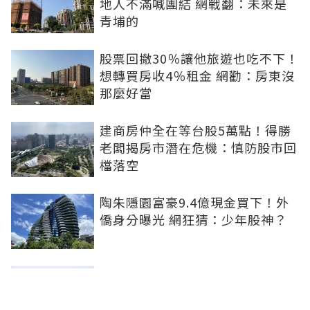
地人不滿喊團結 網戰翻：未來是
青埔的
股票回撤30％讓他旅遊也吃不下！
想轉買房收4％租金 網勸：房東沒
那麼好當
建商房仲全在等台股5萬點！得勝
老闆揭房市潛在危機：慎防股市回
檔落空
陶朱隱園富豪9.4億現金買下！外
僑身分曝光 網狂猜：少年股神？
樹林哪值得住、適合投資？網研究
一年排出前三名：北大特區勝出