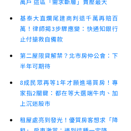
萬戶 這區「需求斷層」賣壓最大
基泰大直爛尾建商判退千萬再賠百
萬！律師揭3步驟應變：快通知銀行
止付搶救自備款
第二屋限貸解禁？北市房仲公會：下
半年可期待
8成民眾再等1年才願進場買房！專
家指2關鍵：都在等大選端牛肉、加
上沉迷股市
租屋處亮到發光！優質房客想求「降
租」 房東激賞：遇到這種一定降