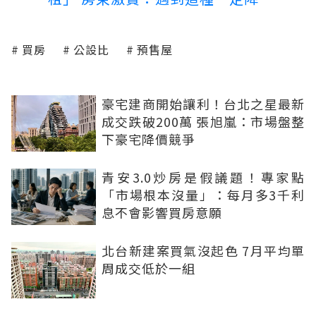
買房
公設比
預售屋
豪宅建商開始讓利！台北之星最新
成交跌破200萬 張旭嵐：市場盤整
下豪宅降價競爭
青安3.0炒房是假議題！專家點
「市場根本沒量」：每月多3千利
息不會影響買房意願
北台新建案買氣沒起色 7月平均單
周成交低於一組