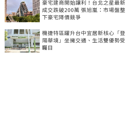
豪宅建商開始讓利！台北之星最新
成交跌破200萬 張旭嵐：市場盤整
下豪宅降價競爭
機捷特區躍升台中宜居新核心「登
陽華境」坐擁交通、生活雙優勢受
矚目