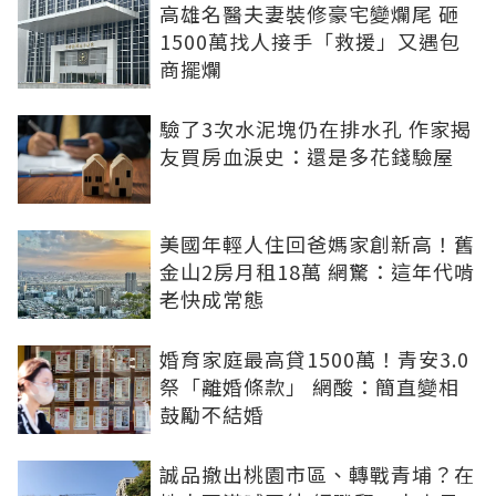
高雄名醫夫妻裝修豪宅變爛尾 砸
1500萬找人接手「救援」又遇包
商擺爛
驗了3次水泥塊仍在排水孔 作家揭
友買房血淚史：還是多花錢驗屋
美國年輕人住回爸媽家創新高！舊
金山2房月租18萬 網驚：這年代啃
老快成常態
婚育家庭最高貸1500萬！青安3.0
祭「離婚條款」 網酸：簡直變相
鼓勵不結婚
誠品撤出桃園市區、轉戰青埔？在