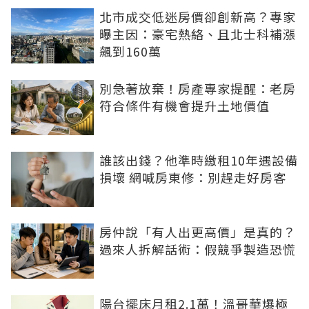
北市成交低迷房價卻創新高？專家
曝主因：豪宅熱絡、且北士科補漲
飆到160萬
別急著放棄！房產專家提醒：老房
符合條件有機會提升土地價值
誰該出錢？他準時繳租10年遇設備
損壞 網喊房東修：別趕走好房客
房仲說「有人出更高價」是真的？
過來人拆解話術：假競爭製造恐慌
陽台擺床月租2.1萬！溫哥華爆極