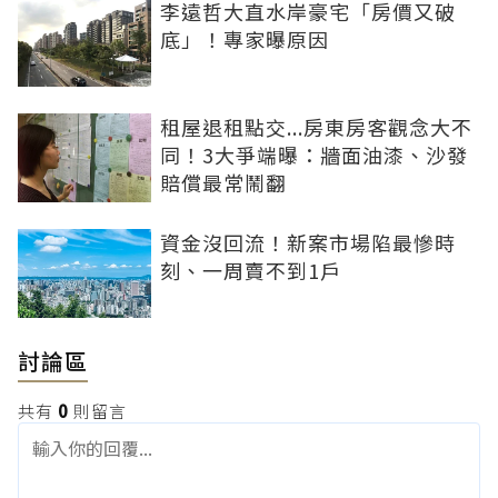
李遠哲大直水岸豪宅「房價又破
底」！專家曝原因
租屋退租點交...房東房客觀念大不
同！3大爭端曝：牆面油漆、沙發
賠償最常鬧翻
資金沒回流！新案市場陷最慘時
刻、一周賣不到1戶
討論區
共有
0
則留言