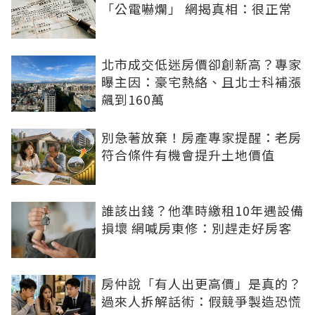
「公電嚇爛」 網揭真相：很正常
北市成交低迷房價卻創新高？專家
曝主因：豪宅熱絡、且北士科補漲
飆到160萬
別急著放棄！房產專家提醒：老房
符合條件有機會提升土地價值
誰該出錢？他準時繳租10年遇設備
損壞 網喊房東修：別趕走好房客
房仲說「有人出更高價」是真的？
過來人拆解話術：假競爭製造恐慌