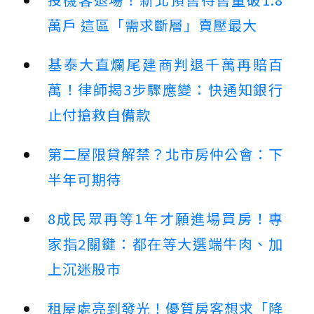
萬戶 這區「需求斷層」賣壓最大
基泰大直爛尾建商判退千萬再賠百
萬！律師揭3步驟應變：快通知銀行
止付搶救自備款
第二屋限貸解禁？北市房仲公會：下
半年可期待
8成民眾再等1年才願進場買房！專
家指2關鍵：都在等大選端牛肉、加
上沉迷股市
租屋處亮到發光！優質房客想求「降