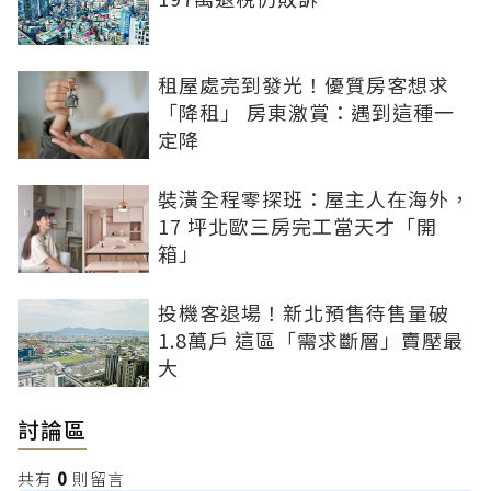
租屋處亮到發光！優質房客想求
「降租」 房東激賞：遇到這種一
定降
裝潢全程零探班：屋主人在海外，
17 坪北歐三房完工當天才「開
箱」
投機客退場！新北預售待售量破
1.8萬戶 這區「需求斷層」賣壓最
大
討論區
共有
0
則留言