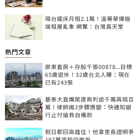
陽台擺床月租2.1萬！溫哥華爆極
端租屋亂象 網驚：台灣真天堂
熱門文章
屏東套房＋存股千張00878...目標
65歲退休！32歲台北人曝：現在
已有243張
基泰大直爛尾建商判退千萬再賠百
萬！律師揭3步驟應變：快通知銀
行止付搶救自備款
假日都回高雄住！他拿里長證明爭
197萬退稅仍敗訴