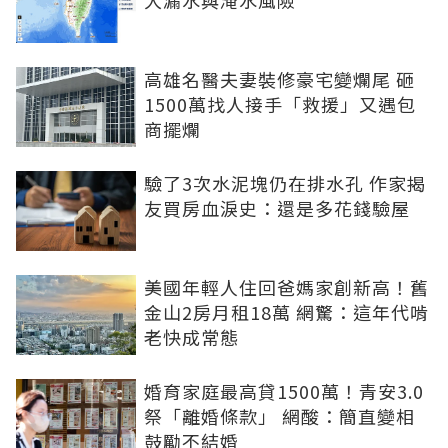
大漏水與淹水風險
高雄名醫夫妻裝修豪宅變爛尾 砸
1500萬找人接手「救援」又遇包
商擺爛
驗了3次水泥塊仍在排水孔 作家揭
友買房血淚史：還是多花錢驗屋
美國年輕人住回爸媽家創新高！舊
金山2房月租18萬 網驚：這年代啃
老快成常態
婚育家庭最高貸1500萬！青安3.0
祭「離婚條款」 網酸：簡直變相
鼓勵不結婚