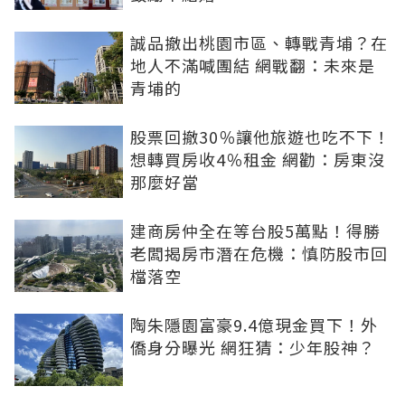
誠品撤出桃園市區、轉戰青埔？在
地人不滿喊團結 網戰翻：未來是
青埔的
股票回撤30％讓他旅遊也吃不下！
想轉買房收4％租金 網勸：房東沒
那麼好當
建商房仲全在等台股5萬點！得勝
老闆揭房市潛在危機：慎防股市回
檔落空
陶朱隱園富豪9.4億現金買下！外
僑身分曝光 網狂猜：少年股神？