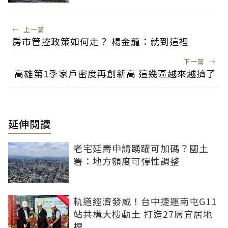
←
上一篇
房市管控政策如何走？ 楊金龍：就到這裡
下一篇
→
高雄第1季家戶密度再創新高 這幾區越來越擠了
延伸閱讀
老宅延壽申請踴躍可加碼？國土
署：地方額度可彈性調整
軌道經濟發威！台中捷運南屯G11
站共構大樓動土 打造27層宜居地
標