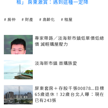
租」 房東激賞：遇到這種一定降
房仲
財產
高齡化
租屋
專家帶路／淡海新市鎮低單價低總
價 減輕購屋壓力
淡海新市鎮 首購族愛
屏東套房＋存股千張00878...目標
65歲退休！32歲台北人曝：現在
已有243張