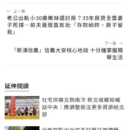
←
上一篇
老公出軌小30歲嫩妹還討房？35年房貸全靠妻
子死撐…前夫竟理直氣壯「存款給妳、房子留
我」
下一篇
→
「新濠信義」信義大安核心地段 十分鐘掌握精
華生活
延伸閱讀
社宅供需北熱南冷 新北城鄉局喊
話中央：應調整挹注更多資源給北
部
行政院點出社宅不好管又被標籤