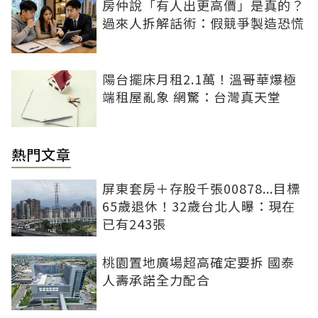
房仲說「有人出更高價」是真的？
過來人拆解話術：假競爭製造恐慌
陽台擺床月租2.1萬！溫哥華爆極
端租屋亂象 網驚：台灣真天堂
熱門文章
屏東套房＋存股千張00878...目標
65歲退休！32歲台北人曝：現在
已有243張
桃園置地廣場超高確定要拆 國泰
人壽承諾全力配合