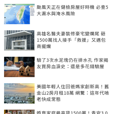
颱風天正在健檢房屋好時機 必查5
大漏水與淹水風險
高雄名醫夫妻裝修豪宅變爛尾 砸
1500萬找人接手「救援」又遇包
商擺爛
驗了3次水泥塊仍在排水孔 作家揭
友買房血淚史：還是多花錢驗屋
美國年輕人住回爸媽家創新高！舊
金山2房月租18萬 網驚：這年代啃
老快成常態
婚育家庭最高貸1500萬！青安3.0