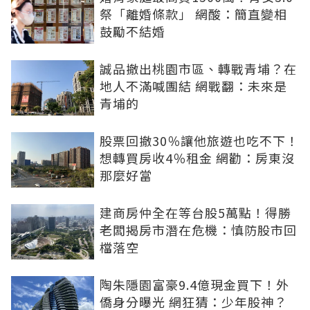
祭「離婚條款」 網酸：簡直變相
鼓勵不結婚
誠品撤出桃園市區、轉戰青埔？在
地人不滿喊團結 網戰翻：未來是
青埔的
股票回撤30％讓他旅遊也吃不下！
想轉買房收4％租金 網勸：房東沒
那麼好當
建商房仲全在等台股5萬點！得勝
老闆揭房市潛在危機：慎防股市回
檔落空
陶朱隱園富豪9.4億現金買下！外
僑身分曝光 網狂猜：少年股神？