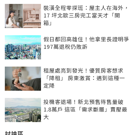
裝潢全程零探班：屋主人在海外，
17 坪北歐三房完工當天才「開
箱」
假日都回高雄住！他拿里長證明爭
197萬退稅仍敗訴
租屋處亮到發光！優質房客想求
「降租」 房東激賞：遇到這種一
定降
投機客退場！新北預售待售量破
1.8萬戶 這區「需求斷層」賣壓最
大
討論區