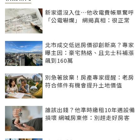
新家還沒入住…他收電費帳單驚呼
「公電嚇爛」 網揭真相：很正常
北市成交低迷房價卻創新高？專家
曝主因：豪宅熱絡、且北士科補漲
飆到160萬
別急著放棄！房產專家提醒：老房
符合條件有機會提升土地價值
誰該出錢？他準時繳租10年遇設備
損壞 網喊房東修：別趕走好房客