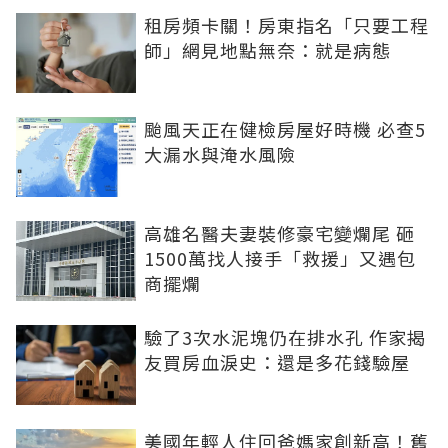
租房頻卡關！房東指名「只要工程
師」網見地點無奈：就是病態
颱風天正在健檢房屋好時機 必查5
大漏水與淹水風險
高雄名醫夫妻裝修豪宅變爛尾 砸
1500萬找人接手「救援」又遇包
商擺爛
驗了3次水泥塊仍在排水孔 作家揭
友買房血淚史：還是多花錢驗屋
美國年輕人住回爸媽家創新高！舊