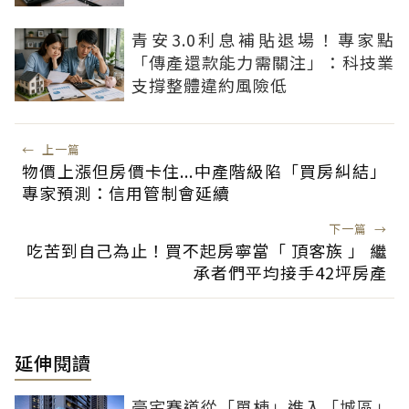
青安3.0利息補貼退場！專家點
「傳產還款能力需關注」：科技業
支撐整體違約風險低
←
上一篇
物價上漲但房價卡住...中產階級陷「買房糾結」
專家預測：信用管制會延續
下一篇
→
吃苦到自己為止！買不起房寧當「 頂客族 」 繼
承者們平均接手42坪房產
延伸閱讀
豪宅賽道從「單棟」進入「城區」