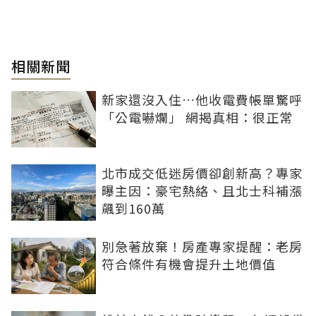
相關新聞
新家還沒入住…他收電費帳單驚呼
「公電嚇爛」 網揭真相：很正常
北市成交低迷房價卻創新高？專家
曝主因：豪宅熱絡、且北士科補漲
飆到160萬
別急著放棄！房產專家提醒：老房
符合條件有機會提升土地價值