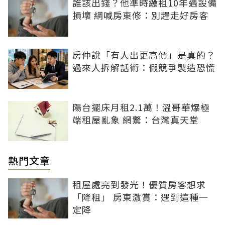
誰該出錢？他準時繳租10年遇設備
損壞 網喊房東修：別趕走好房客
房仲說「有人出更高價」是真的？
過來人拆解話術：假競爭製造恐慌
陽台擺床月租2.1萬！溫哥華爆極
端租屋亂象 網驚：台灣真天堂
熱門文章
租屋處亮到發光！優質房客想求
「降租」 房東激賞：遇到這種一
定降