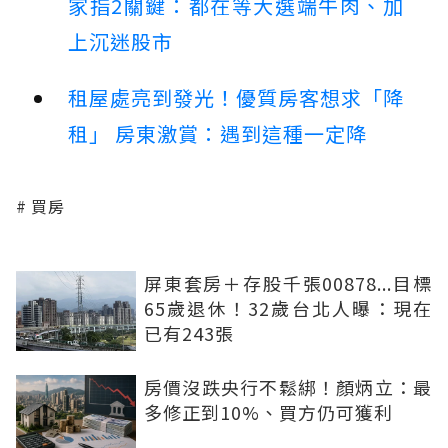
家指2關鍵：都在等大選端牛肉、加
上沉迷股市
租屋處亮到發光！優質房客想求「降
租」 房東激賞：遇到這種一定降
買房
屏東套房＋存股千張00878...目標
65歲退休！32歲台北人曝：現在
已有243張
房價沒跌央行不鬆綁！顏炳立：最
多修正到10%、買方仍可獲利