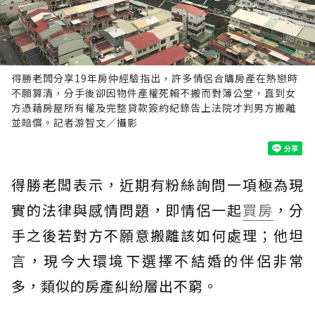
得勝老闆分享19年房仲經驗指出，許多情侶合購房產在熱戀時
不願算清，分手後卻因物件產權死賴不搬而對簿公堂，直到女
方憑藉房屋所有權及完整貸款簽約紀錄告上法院才判男方搬離
並賠償。記者游智文／攝影
得勝老闆表示，近期有粉絲詢問一項極為現
實的法律與感情問題，即情侶一起
買房
，分
手之後若對方不願意搬離該如何處理；他坦
言，現今大環境下選擇不結婚的伴侶非常
多，類似的房產糾紛層出不窮。