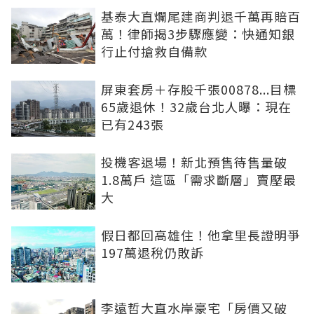
基泰大直爛尾建商判退千萬再賠百
萬！律師揭3步驟應變：快通知銀
行止付搶救自備款
屏東套房＋存股千張00878...目標
65歲退休！32歲台北人曝：現在
已有243張
投機客退場！新北預售待售量破
1.8萬戶 這區「需求斷層」賣壓最
大
假日都回高雄住！他拿里長證明爭
197萬退稅仍敗訴
李遠哲大直水岸豪宅「房價又破