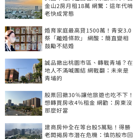
金山2房月租18萬 網驚：這年代啃
老快成常態
婚育家庭最高貸1500萬！青安3.0
祭「離婚條款」 網酸：簡直變相
鼓勵不結婚
誠品撤出桃園市區、轉戰青埔？在
地人不滿喊團結 網戰翻：未來是
青埔的
股票回撤30％讓他旅遊也吃不下！
想轉買房收4％租金 網勸：房東沒
那麼好當
建商房仲全在等台股5萬點！得勝
老闆揭房市潛在危機：慎防股市回