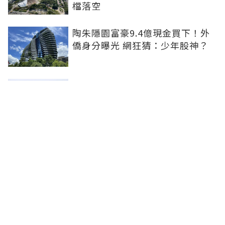
檔落空
陶朱隱園富豪9.4億現金買下！外
僑身分曝光 網狂猜：少年股神？
樹林哪值得住、適合投資？網研究
一年排出前三名：北大特區勝出
雙北房價6月全面轉強！信義房價
指數出爐 台北市年漲逾6％、新北
轉正成長
聯合線上公司 著作權所有 ©2025