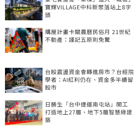
寶輝VILLAGE中科新聚落站上8字
頭
購屋計畫卡關農曆民俗月 21世紀
不動產：謹記五原則免驚
台股震盪資金會轉進房市？台經院
學者：AI紅利仍在、資金多半續留
股市
日勝生「台中捷運南屯站」開工
打造地上27層、地下5層智慧綠建
築