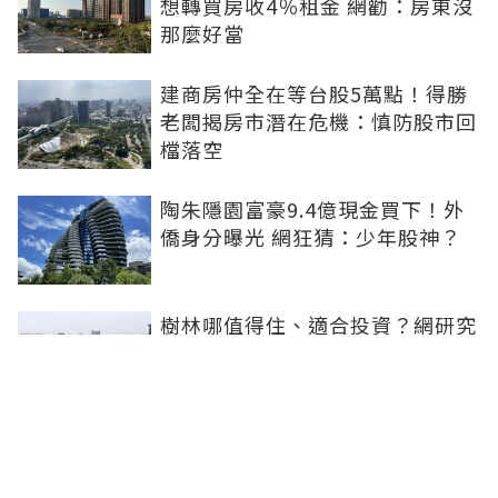
想轉買房收4％租金 網勸：房東沒
那麼好當
建商房仲全在等台股5萬點！得勝
老闆揭房市潛在危機：慎防股市回
檔落空
陶朱隱園富豪9.4億現金買下！外
僑身分曝光 網狂猜：少年股神？
樹林哪值得住、適合投資？網研究
一年排出前三名：北大特區勝出
雙北房價6月全面轉強！信義房價
指數出爐 台北市年漲逾6％、新北
轉正成長