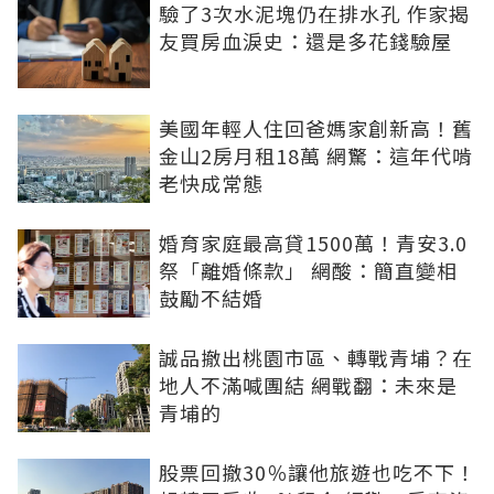
驗了3次水泥塊仍在排水孔 作家揭
友買房血淚史：還是多花錢驗屋
美國年輕人住回爸媽家創新高！舊
金山2房月租18萬 網驚：這年代啃
老快成常態
婚育家庭最高貸1500萬！青安3.0
祭「離婚條款」 網酸：簡直變相
鼓勵不結婚
誠品撤出桃園市區、轉戰青埔？在
地人不滿喊團結 網戰翻：未來是
青埔的
股票回撤30％讓他旅遊也吃不下！