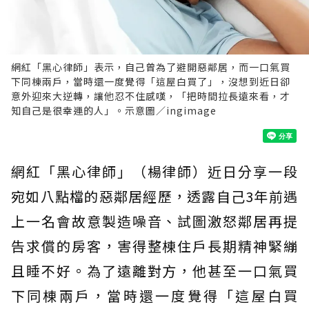
網紅「黑心律師」表示，自己曾為了避開惡鄰居，而一口氣買
下同棟兩戶，當時還一度覺得「這屋白買了」，沒想到近日卻
意外迎來大逆轉，讓他忍不住感嘆，「把時間拉長遠來看，才
知自己是很幸運的人」。示意圖／ingimage
網紅「黑心律師」（楊律師）近日分享一段
宛如八點檔的惡鄰居經歷，透露自己3年前遇
上一名會故意製造噪音、試圖激怒鄰居再提
告求償的房客，害得整棟住戶長期精神緊繃
且睡不好。為了遠離對方，他甚至一口氣買
下同棟兩戶，當時還一度覺得「這屋白買