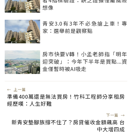
者4指標驗證：缺乏證據僅屬風險
想像
青安3.0有3年不必急搶上車！專
家：選舉前是觀察點
房市快要V轉！小孟老師指「明年
迎突破」：今年下半年是買點...資
金僅暫時被AI吸走
←
上一篇
準備400萬還是無法買房！竹科工程師分享租房
經歷嘆：人生好難
下一篇
→
新青安墊腳族撐不住了？房貸催收金額飆高 台
中大增四成