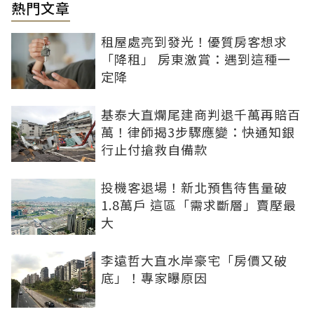
熱門文章
租屋處亮到發光！優質房客想求
「降租」 房東激賞：遇到這種一
定降
基泰大直爛尾建商判退千萬再賠百
萬！律師揭3步驟應變：快通知銀
行止付搶救自備款
投機客退場！新北預售待售量破
1.8萬戶 這區「需求斷層」賣壓最
大
李遠哲大直水岸豪宅「房價又破
底」！專家曝原因