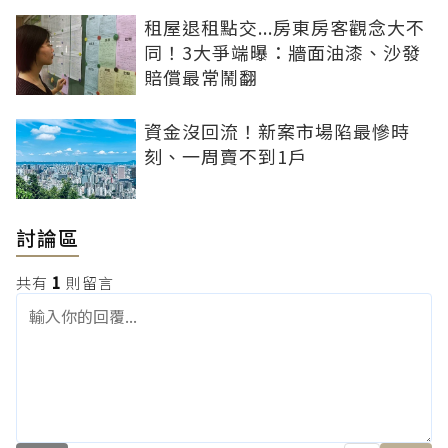
租屋退租點交...房東房客觀念大不
同！3大爭端曝：牆面油漆、沙發
賠償最常鬧翻
資金沒回流！新案市場陷最慘時
刻、一周賣不到1戶
討論區
共有
1
則留言