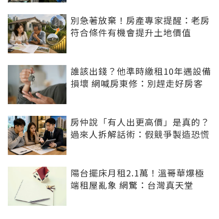
別急著放棄！房產專家提醒：老房
符合條件有機會提升土地價值
誰該出錢？他準時繳租10年遇設備
損壞 網喊房東修：別趕走好房客
房仲說「有人出更高價」是真的？
過來人拆解話術：假競爭製造恐慌
陽台擺床月租2.1萬！溫哥華爆極
端租屋亂象 網驚：台灣真天堂