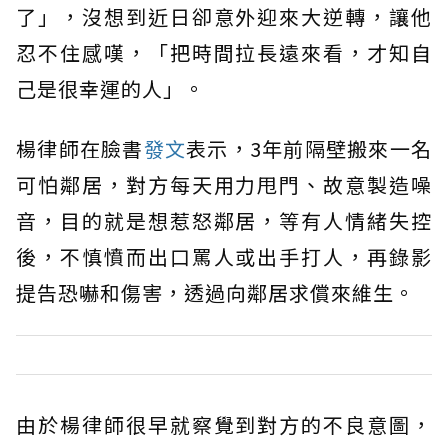
了」，沒想到近日卻意外迎來大逆轉，讓他
忍不住感嘆，「把時間拉長遠來看，才知自
己是很幸運的人」。
楊律師在臉書
發文
表示，3年前隔壁搬來一名
可怕鄰居，對方每天用力甩門、故意製造噪
音，目的就是想惹怒鄰居，等有人情緒失控
後，不慎憤而出口罵人或出手打人，再錄影
提告恐嚇和傷害，透過向鄰居求償來維生。
由於楊律師很早就察覺到對方的不良意圖，