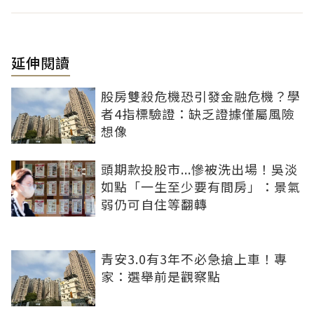
延伸閱讀
股房雙殺危機恐引發金融危機？學
者4指標驗證：缺乏證據僅屬風險
想像
頭期款投股市...慘被洗出場！吳淡
如點「一生至少要有間房」：景氣
弱仍可自住等翻轉
青安3.0有3年不必急搶上車！專
家：選舉前是觀察點