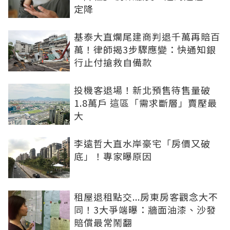
定降
基泰大直爛尾建商判退千萬再賠百
萬！律師揭3步驟應變：快通知銀
行止付搶救自備款
投機客退場！新北預售待售量破
1.8萬戶 這區「需求斷層」賣壓最
大
李遠哲大直水岸豪宅「房價又破
底」！專家曝原因
租屋退租點交...房東房客觀念大不
同！3大爭端曝：牆面油漆、沙發
賠償最常鬧翻