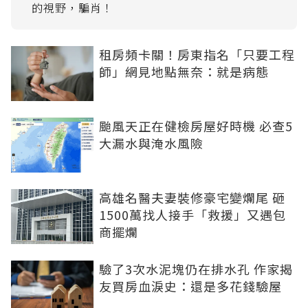
租房頻卡關！房東指名「只要工程
師」網見地點無奈：就是病態
颱風天正在健檢房屋好時機 必查5
大漏水與淹水風險
高雄名醫夫妻裝修豪宅變爛尾 砸
1500萬找人接手「救援」又遇包
商擺爛
驗了3次水泥塊仍在排水孔 作家揭
友買房血淚史：還是多花錢驗屋