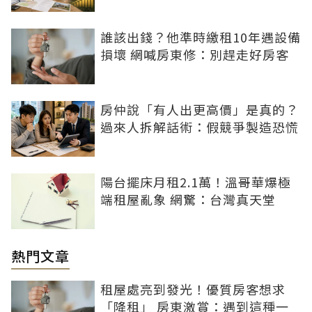
誰該出錢？他準時繳租10年遇設備
損壞 網喊房東修：別趕走好房客
房仲說「有人出更高價」是真的？
過來人拆解話術：假競爭製造恐慌
陽台擺床月租2.1萬！溫哥華爆極
端租屋亂象 網驚：台灣真天堂
熱門文章
租屋處亮到發光！優質房客想求
「降租」 房東激賞：遇到這種一