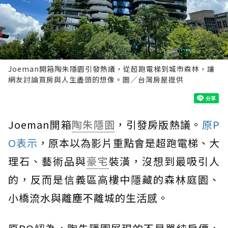
Joeman開箱陶朱隱園引發熱議，從超跑電梯到城市森林，讓
網友討論買房與人生盡頭的想像。圖／台灣房屋提供
Joeman開箱
陶朱隱園
，引發房版熱議。
原P
O表示
，原本以為影片重點會是超跑電梯、大
理石、藝術品與
豪宅
裝潢，沒想到最吸引人
的，反而是信義區高樓中隱藏的森林庭園、
小橋流水與離塵不離城的生活感。