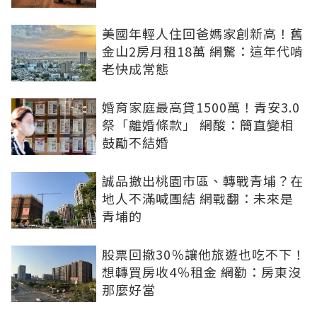
美國年輕人住回爸媽家創新高！舊
金山2房月租18萬 網驚：這年代啃
老快成常態
婚育家庭最高貸1500萬！青安3.0
祭「離婚條款」 網酸：簡直變相
鼓勵不結婚
誠品撤出桃園市區、轉戰青埔？在
地人不滿喊團結 網戰翻：未來是
青埔的
股票回撤30％讓他旅遊也吃不下！
想轉買房收4％租金 網勸：房東沒
那麼好當