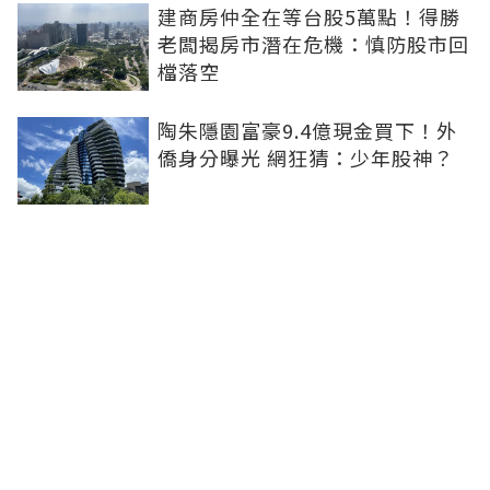
建商房仲全在等台股5萬點！得勝
老闆揭房市潛在危機：慎防股市回
檔落空
陶朱隱園富豪9.4億現金買下！外
僑身分曝光 網狂猜：少年股神？
樹林哪值得住、適合投資？網研究
一年排出前三名：北大特區勝出
雙北房價6月全面轉強！信義房價
指數出爐 台北市年漲逾6％、新北
轉正成長