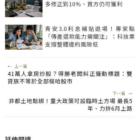
多修正到10%、買方仍可獲利
青安3.0利息補貼退場！專家點
「傳產還款能力需關注」：科技業
支撐整體違約風險低
←
上一篇
41萬人拿房炒股？得勝老闆糾正聳動標題：雙
貸族不等於全部梭哈股市
下一篇
→
非都土地鬆綁！重大政策可設臨時土方場 最長5
年、力拚6月上路
延伸閱讀