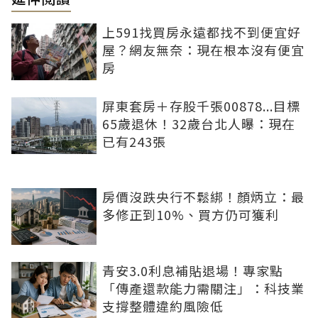
上591找買房永遠都找不到便宜好
屋？網友無奈：現在根本沒有便宜
房
屏東套房＋存股千張00878...目標
65歲退休！32歲台北人曝：現在
已有243張
房價沒跌央行不鬆綁！顏炳立：最
多修正到10%、買方仍可獲利
青安3.0利息補貼退場！專家點
「傳產還款能力需關注」：科技業
支撐整體違約風險低