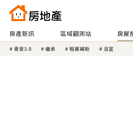
房產新訊
區域觀測站
房屋
青安3.0
繼承
租屋補助
浴室