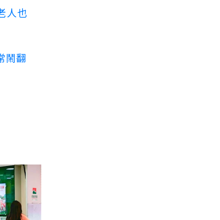
老人也
常鬧翻