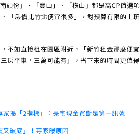
南頭份」、「寶山」、「橫山」都是高CP值選
」、「房價比
竹北
便宜很多」，對預算有限的上班
勤，不如直接租在園區附近，「新竹租金那麼便宜
路三房平車，三萬可能有」，省下來的時間更值得
專家揭「2指標」：豪宅現金買斷是第一訊號
價又破底」！專家曝原因