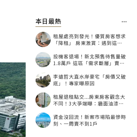
本日最熱
了
租屋處亮到發光！優質房客想求
「降租」 房東激賞：遇到這種
一定降
投機客退場！新北預售待售量破
1.8萬戶 這區「需求斷層」賣壓
最大
李遠哲大直水岸豪宅「房價又破
底」！專家曝原因
租屋退租點交...房東房客觀念大
不同！3大爭端曝：牆面油漆、
沙發賠償最常鬧翻
資金沒回流！新案市場陷最慘時
刻、一周賣不到1戶