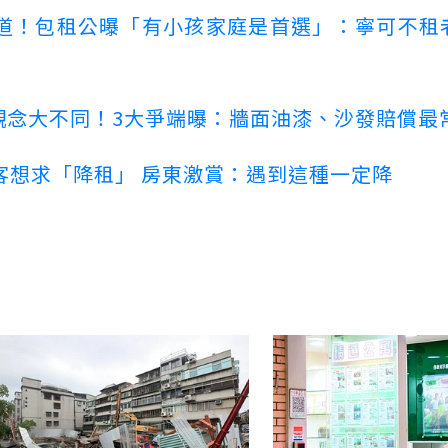
道！包租公曝「有小孩家庭是首選」：寧可不租
客觀念大不同！3大爭端曝：牆面油漆、沙發賠償最
客想求「降租」 房東激賞：遇到這種一定降