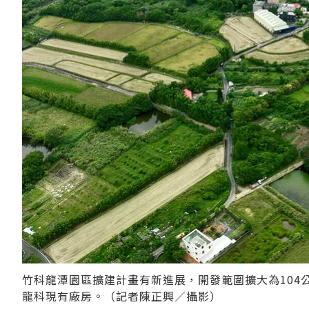
竹科龍潭園區擴建計畫有新進展，開發範圍擴大為104
龍科現有廠房。（記者陳正興／攝影）