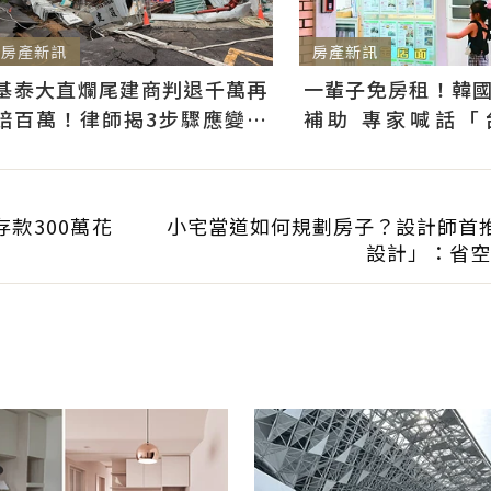
房產新訊
房產新訊
基泰大直爛尾建商判退千萬再
一輩子免房租！韓
賠百萬！律師揭3步驟應變：
補助 專家喊話「
快通知銀行止付搶救自備款
習」：社宅僅打8折
款300萬花
小宅當道如何規劃房子？設計師首
設計」：省空