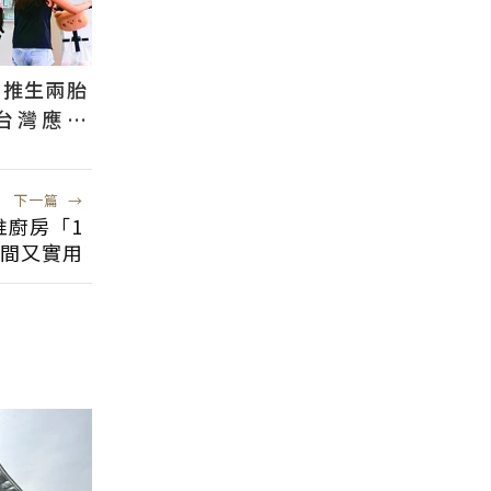
國推生兩胎
台灣應學
根本沒用
下一篇
→
推廚房「1
間又實用