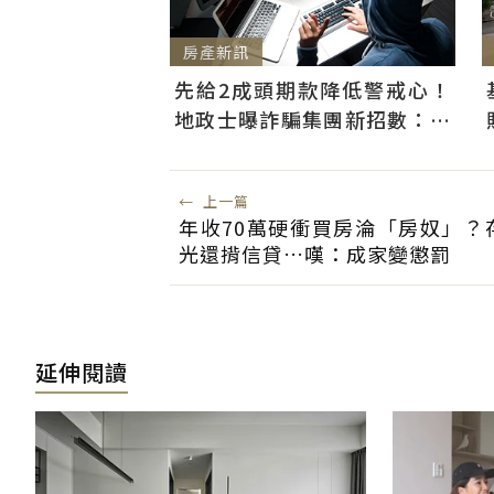
房產新訊
先給2成頭期款降低警戒心！
地政士曝詐騙集團新招數：偷
辦抵押房屋恐難救
←
上一篇
年收70萬硬衝買房淪「房奴」？存
光還揹信貸…嘆：成家變懲罰
延伸閱讀