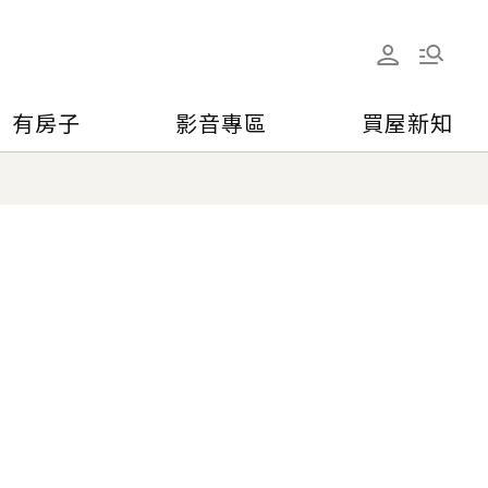
有房子
影音專區
買屋新知