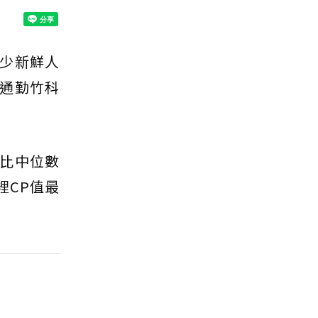
少新鮮人
通勤竹科
比中位數
裡CP值最