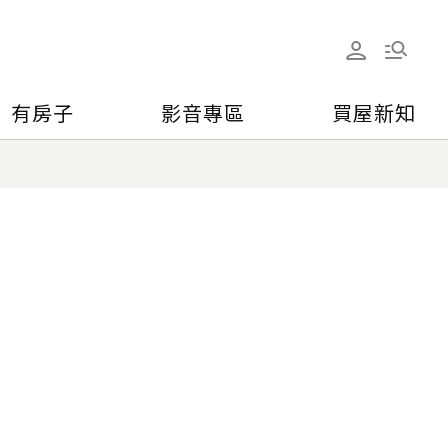
有房子
影音專區
買屋新知