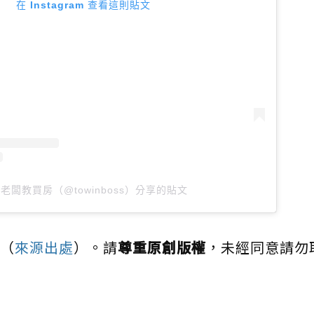
在 Instagram 查看這則貼文
老闆教買房（@towinboss）分享的貼文
（
來源出處
）。請
尊重原創版權
，未經同意請勿