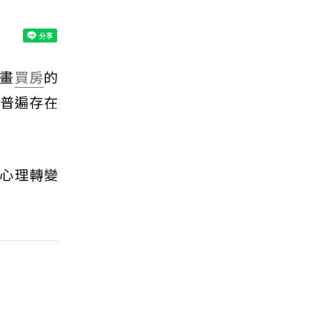
畫
買房
的
方普遍存在
心理轉變