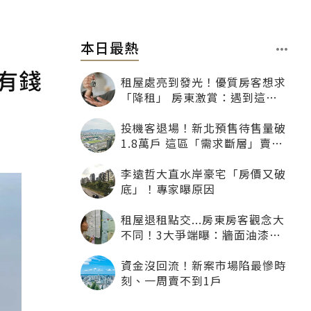
本日最熱
有錢
租屋處亮到發光！優質房客想求
「降租」 房東激賞：遇到這種
一定降
投機客退場！新北預售待售量破
1.8萬戶 這區「需求斷層」賣壓
最大
李遠哲大直水岸豪宅「房價又破
底」！專家曝原因
租屋退租點交...房東房客觀念大
不同！3大爭端曝：牆面油漆、
沙發賠償最常鬧翻
資金沒回流！新案市場陷最慘時
刻、一周賣不到1戶