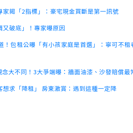
專家揭「2指標」：豪宅現金買斷是第一訊號
價又破底」！專家曝原因
道！包租公曝「有小孩家庭是首選」：寧可不租
客觀念大不同！3大爭端曝：牆面油漆、沙發賠償最
客想求「降租」 房東激賞：遇到這種一定降