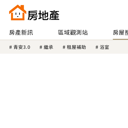
房產新訊
區域觀測站
房屋
青安3.0
繼承
租屋補助
浴室