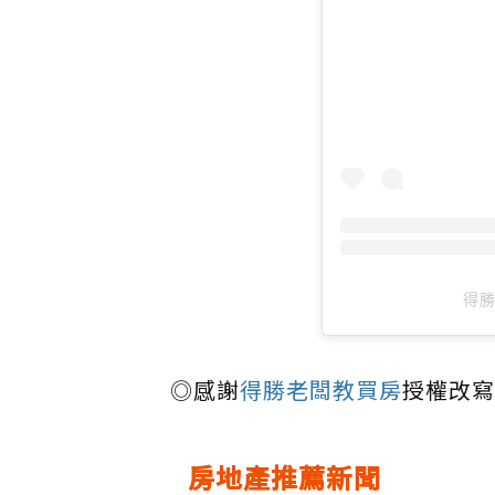
得勝
◎感謝
得勝老闆教買房
授權改寫
房地產推薦新聞