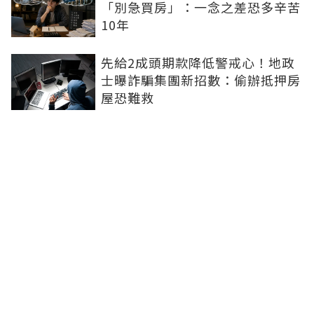
「別急買房」：一念之差恐多辛苦
10年
先給2成頭期款降低警戒心！地政
士曝詐騙集團新招數：偷辦抵押房
屋恐難救