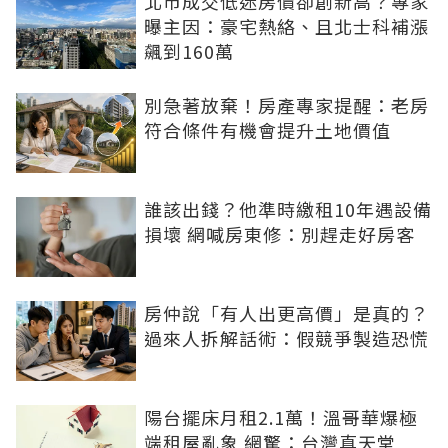
北市成交低迷房價卻創新高？專家
曝主因：豪宅熱絡、且北士科補漲
飆到160萬
別急著放棄！房產專家提醒：老房
符合條件有機會提升土地價值
誰該出錢？他準時繳租10年遇設備
損壞 網喊房東修：別趕走好房客
房仲說「有人出更高價」是真的？
過來人拆解話術：假競爭製造恐慌
陽台擺床月租2.1萬！溫哥華爆極
端租屋亂象 網驚：台灣真天堂