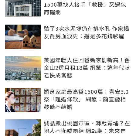
1500萬找人接手「救援」又遇包
商擺爛
驗了3次水泥塊仍在排水孔 作家揭
友買房血淚史：還是多花錢驗屋
美國年輕人住回爸媽家創新高！舊
金山2房月租18萬 網驚：這年代啃
老快成常態
婚育家庭最高貸1500萬！青安3.0
祭「離婚條款」 網酸：簡直變相
鼓勵不結婚
誠品撤出桃園市區、轉戰青埔？在
地人不滿喊團結 網戰翻：未來是