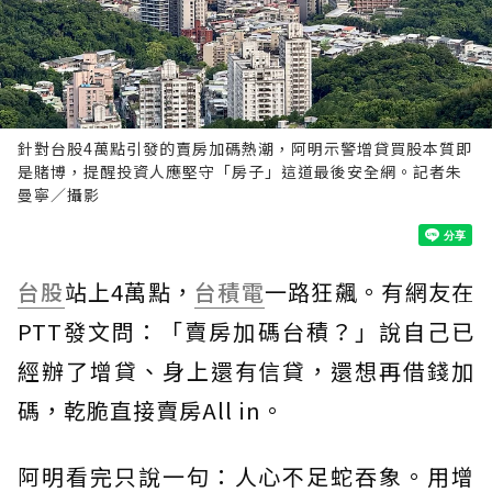
針對台股4萬點引發的賣房加碼熱潮，阿明示警增貸買股本質即
是賭博，提醒投資人應堅守「房子」這道最後安全網。記者朱
曼寧／攝影
台股
站上4萬點，
台積電
一路狂飆。有網友在
PTT發文問：「賣房加碼台積？」說自己已
經辦了增貸、身上還有信貸，還想再借錢加
碼，乾脆直接賣房All in。
阿明看完只說一句：人心不足蛇吞象。用增