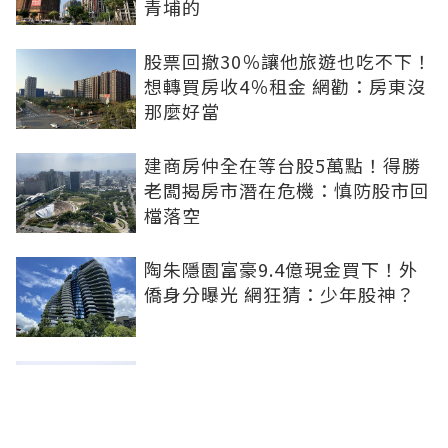
青埔的
股票回撤30％讓他旅遊也吃不下！
想轉買房收4％租金 網勸：房東沒
那麼好當
建商房仲全在等台股5萬點！得勝
老闆揭房市潛在危機：慎防股市回
檔落空
陶朱隱園富豪9.4億現金買下！外
僑身分曝光 網狂猜：少年股神？
樹林哪值得住、適合投資？網研究
一年排出前三名：北大特區勝出