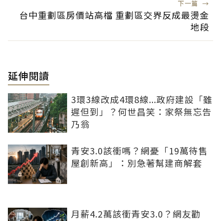
下一篇
→
台中重劃區房價站高檔 重劃區交界反成最燙金
地段
延伸閱讀
3環3線改成4環8線...政府建設「雖
遲但到」？何世昌笑：家祭無忘告
乃翁
青安3.0該衝嗎？網憂「19萬待售
屋創新高」：別急著幫建商解套
月薪4.2萬該衝青安3.0？網友勸