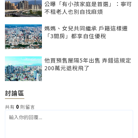
公曝「有小孩家庭是首選」：寧可
不租老人也別自找麻煩
媽媽、女兒共同繼承 戶籍這樣遷
「3間房」都享自住優稅
他買預售屋隔5年出售 弄錯這規定
200萬元退稅飛了
討論區
共有
0
則留言