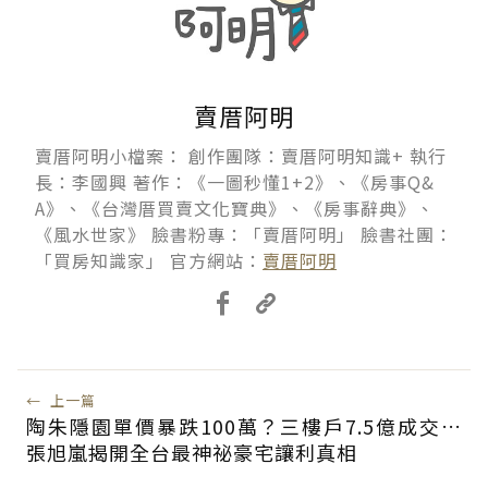
賣厝阿明
賣厝阿明小檔案： 創作團隊：賣厝阿明知識+ 執行
長：李國興 著作：《一圖秒懂1+2》、《房事Q&
A》、《台灣厝買賣文化寶典》、《房事辭典》、
《風水世家》 臉書粉專：「賣厝阿明」 臉書社團：
「買房知識家」 官方網站：
賣厝阿明
←
上一篇
陶朱隱園單價暴跌100萬？三樓戶7.5億成交…
張旭嵐揭開全台最神祕豪宅讓利真相