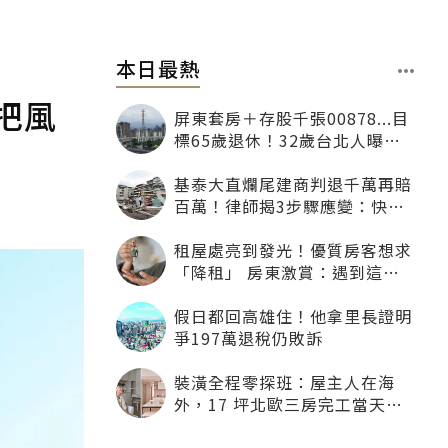
本日最熱
把風
屏東套房＋存股千張00878...目
標65歲退休！32歲台北人曝：
現在已有243張
基泰大直爛尾建商判退千萬再賠
百萬！律師揭3步驟應變：快通
知銀行止付搶救自備款
租屋處亮到發光！優質房客想求
「降租」 房東激賞：遇到這種
一定降
假日都回高雄住！他拿里長證明
爭197萬退稅仍敗訴
裝潢全程零探班：屋主人在海
外，17 坪北歐三房完工當天才
「開箱」