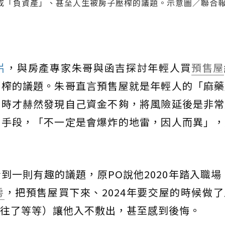
成「負資產」、甚至人生被房子壓榨的議題。示意圖／聯合
片
，與房產專家朱哥與函吉探討年輕人買
預售屋
壓榨的議題。朱哥直言預售屋就是年輕人的「麻藥
屋時才赫然發現自己資金不夠，將風險延後是非常
的手段，「不一定是會爆炸的地雷，因人而異」，
一則有趣的議題，原PO說他2020年踏入職場，
房
，把預售屋買下來、2024年要交屋的時候做
往了等等）讓他入不敷出，甚至感到後悔。