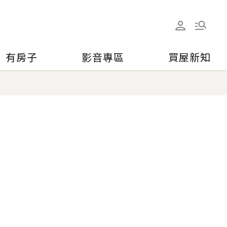
有房子
影音專區
買屋新知