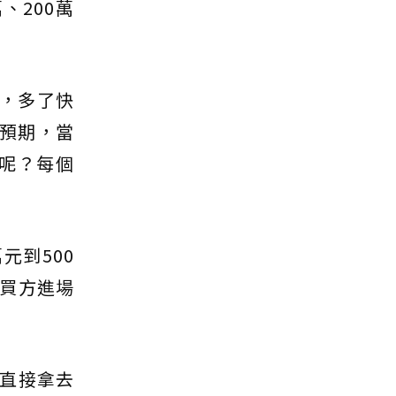
、200萬
碼，多了快
預期，當
呢？每個
元到500
買方進場
就直接拿去