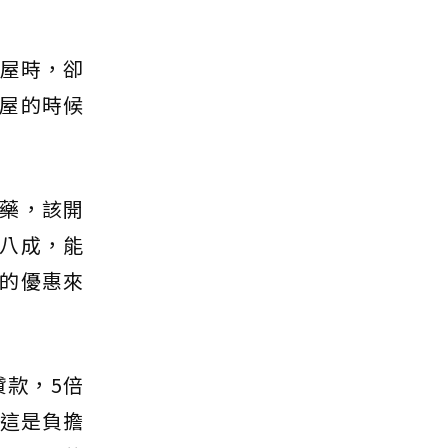
交屋時，卻
屋的時候
藥，該開
八成，能
的優惠來
貸款，5倍
。這是負擔