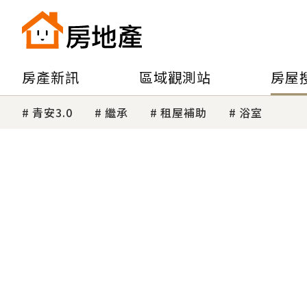
房產新訊
區域觀測站
房屋
青安3.0
繼承
租屋補助
浴室