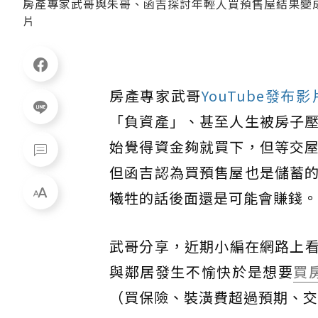
房產專家武哥與朱哥、函吉探討年輕人買預售屋結果變
片
房產專家武哥
YouTube發布影
「負資產」、甚至人生被房子
始覺得資金夠就買下，但等交
但函吉認為買預售屋也是儲蓄
犧牲的話後面還是可能會賺錢。
武哥分享，近期小編在網路上看到
與鄰居發生不愉快於是想要
買
（買保險、裝潢費超過預期、交