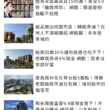
婚育家庭最高貸1500萬！青安3.0
祭「離婚條款」 網酸：簡直變相
鼓勵不結婚
誠品撤出桃園市區、轉戰青埔？在
地人不滿喊團結 網戰翻：未來是
青埔的
股票回撤30％讓他旅遊也吃不下！
想轉買房收4％租金 網勸：房東沒
那麼好當
建商房仲全在等台股5萬點！得勝
老闆揭房市潛在危機：慎防股市回
檔落空
陶朱隱園富豪9.4億現金買下！外
僑身分曝光 網狂猜：少年股神？