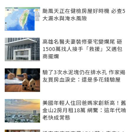
颱風天正在健檢房屋好時機 必查5
大漏水與淹水風險
高雄名醫夫妻裝修豪宅變爛尾 砸
1500萬找人接手「救援」又遇包
商擺爛
驗了3次水泥塊仍在排水孔 作家揭
友買房血淚史：還是多花錢驗屋
美國年輕人住回爸媽家創新高！舊
金山2房月租18萬 網驚：這年代啃
老快成常態