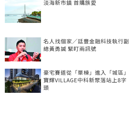
淡海新市鎮 首購族愛
名人找個家／廷豐金融科技執行副
總黃勇諴 緊盯兩訊號
豪宅賽道從「單棟」進入「城區」
寶輝VILLAGE中科新聚落站上8字
頭