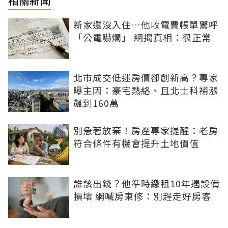
相關新聞
新家還沒入住…他收電費帳單驚呼
「公電嚇爛」 網揭真相：很正常
北市成交低迷房價卻創新高？專家
曝主因：豪宅熱絡、且北士科補漲
飆到160萬
別急著放棄！房產專家提醒：老房
符合條件有機會提升土地價值
誰該出錢？他準時繳租10年遇設備
損壞 網喊房東修：別趕走好房客