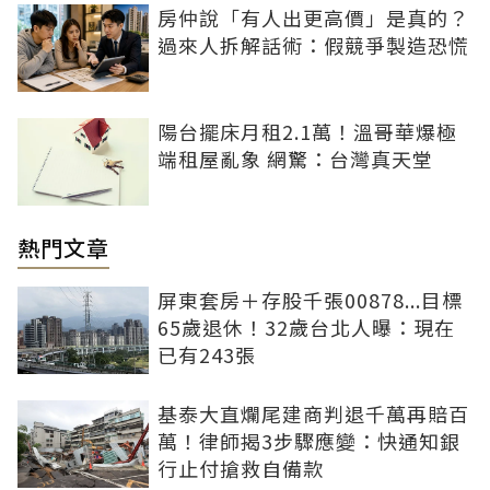
房仲說「有人出更高價」是真的？
過來人拆解話術：假競爭製造恐慌
陽台擺床月租2.1萬！溫哥華爆極
端租屋亂象 網驚：台灣真天堂
熱門文章
屏東套房＋存股千張00878...目標
65歲退休！32歲台北人曝：現在
已有243張
基泰大直爛尾建商判退千萬再賠百
萬！律師揭3步驟應變：快通知銀
行止付搶救自備款