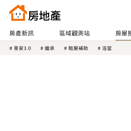
房產新訊
區域觀測站
房屋
青安3.0
繼承
租屋補助
浴室