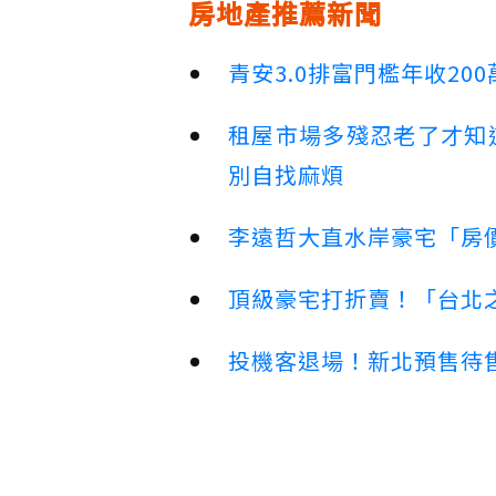
房地產推薦新聞
青安3.0排富門檻年收2
租屋市場多殘忍老了才知
別自找麻煩
李遠哲大直水岸豪宅「房
頂級豪宅打折賣！「台北之
投機客退場！新北預售待售