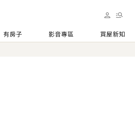
有房子
影音專區
買屋新知