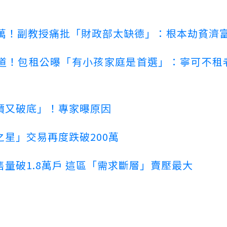
00萬！副教授痛批「財政部太缺德」：根本劫貧濟
道！包租公曝「有小孩家庭是首選」：寧可不租
價又破底」！專家曝原因
星」交易再度跌破200萬
量破1.8萬戶 這區「需求斷層」賣壓最大