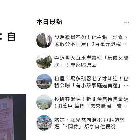
本日最熱
：自
設戶籍還不夠！他主張「睡覺、
煮飯分不同屋」2百萬元退稅照
樣沒了
李遠哲大直水岸豪宅「房價又破
底」！專家曝原因
租屋市場多殘忍老了才知道！包
租公曝「有小孩家庭是首選」：
寧可不租老人也別自找麻煩
投機客退場！新北預售待售量破
1.8萬戶 這區「需求斷層」賣壓
最大
媽媽、女兒共同繼承 戶籍這樣
遷「3間房」都享自住優稅