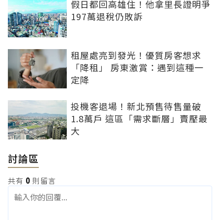
假日都回高雄住！他拿里長證明爭
197萬退稅仍敗訴
租屋處亮到發光！優質房客想求
「降租」 房東激賞：遇到這種一
定降
投機客退場！新北預售待售量破
1.8萬戶 這區「需求斷層」賣壓最
大
討論區
共有
0
則留言