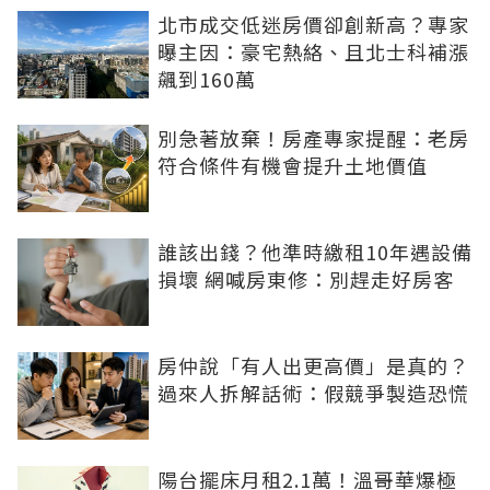
北市成交低迷房價卻創新高？專家
曝主因：豪宅熱絡、且北士科補漲
飆到160萬
別急著放棄！房產專家提醒：老房
符合條件有機會提升土地價值
誰該出錢？他準時繳租10年遇設備
損壞 網喊房東修：別趕走好房客
房仲說「有人出更高價」是真的？
過來人拆解話術：假競爭製造恐慌
陽台擺床月租2.1萬！溫哥華爆極