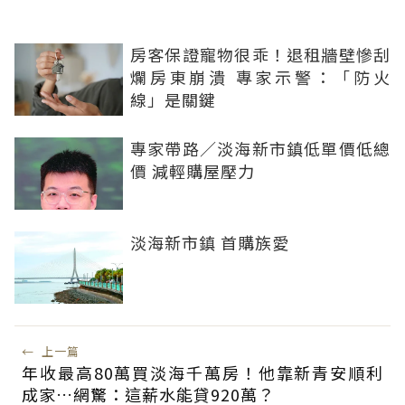
房客保證寵物很乖！退租牆壁慘刮
爛房東崩潰 專家示警：「防火
線」是關鍵
專家帶路／淡海新市鎮低單價低總
價 減輕購屋壓力
淡海新市鎮 首購族愛
←
上一篇
年收最高80萬買淡海千萬房！他靠新青安順利
成家…網驚：這薪水能貸920萬？