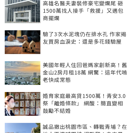
高雄名醫夫妻裝修豪宅變爛尾 砸
1500萬找人接手「救援」又遇包
商擺爛
驗了3次水泥塊仍在排水孔 作家揭
友買房血淚史：還是多花錢驗屋
美國年輕人住回爸媽家創新高！舊
金山2房月租18萬 網驚：這年代啃
老快成常態
婚育家庭最高貸1500萬！青安3.0
祭「離婚條款」 網酸：簡直變相
鼓勵不結婚
誠品撤出桃園市區、轉戰青埔？在