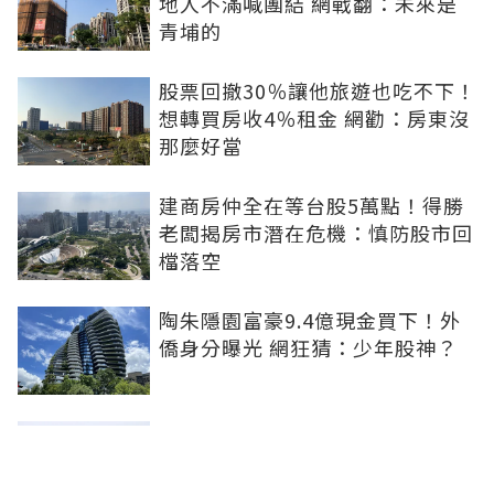
地人不滿喊團結 網戰翻：未來是
青埔的
股票回撤30％讓他旅遊也吃不下！
想轉買房收4％租金 網勸：房東沒
那麼好當
建商房仲全在等台股5萬點！得勝
老闆揭房市潛在危機：慎防股市回
檔落空
陶朱隱園富豪9.4億現金買下！外
僑身分曝光 網狂猜：少年股神？
樹林哪值得住、適合投資？網研究
一年排出前三名：北大特區勝出