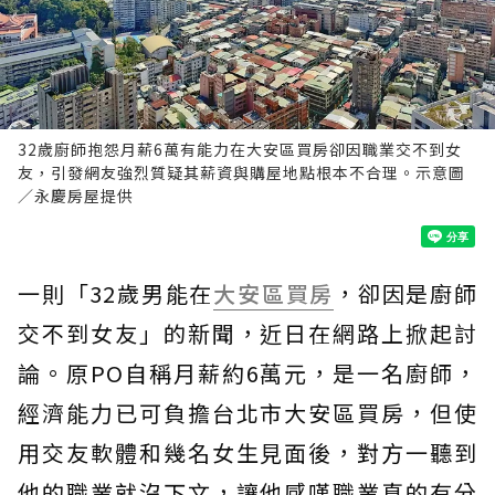
32歲廚師抱怨月薪6萬有能力在大安區買房卻因職業交不到女
友，引發網友強烈質疑其薪資與購屋地點根本不合理。示意圖
／永慶房屋提供
一則「32歲男能在
大安區
買房
，卻因是廚師
交不到女友」的新聞，近日在網路上掀起討
論。原PO自稱月薪約6萬元，是一名廚師，
經濟能力已可負擔台北市大安區買房，但使
用交友軟體和幾名女生見面後，對方一聽到
他的職業就沒下文，讓他感嘆職業真的有分