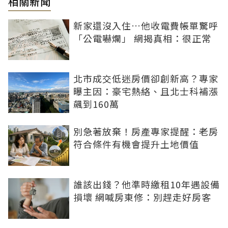
相關新聞
新家還沒入住…他收電費帳單驚呼
「公電嚇爛」 網揭真相：很正常
北市成交低迷房價卻創新高？專家
曝主因：豪宅熱絡、且北士科補漲
飆到160萬
別急著放棄！房產專家提醒：老房
符合條件有機會提升土地價值
誰該出錢？他準時繳租10年遇設備
損壞 網喊房東修：別趕走好房客