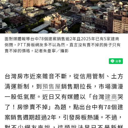
面對媒體報導台中78個建案銷售逾2年且2025年已有5家建商
倒閉，PTT房板網友多不以為然，直言沒有賣不掉的房子只有
賣不掉的價格。記者朱曼寧／攝影
台灣房市近來雜音不斷，從信用管制、土方
清運新制，到
預售屋
銷售期拉長，市場瀰漫
一股低氣壓。近日又有媒體以「台灣
建商
哭
了！房慘賣不掉」為題，點出台中有78個建
案銷售週期超過2年，引發房板熱議。不過，
對不少網友來說，這類說法早已不是新鮮