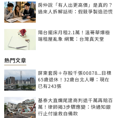
房仲說「有人出更高價」是真的？
過來人拆解話術：假競爭製造恐慌
陽台擺床月租2.1萬！溫哥華爆極
端租屋亂象 網驚：台灣真天堂
熱門文章
屏東套房＋存股千張00878...目標
65歲退休！32歲台北人曝：現在
已有243張
基泰大直爛尾建商判退千萬再賠百
萬！律師揭3步驟應變：快通知銀
行止付搶救自備款