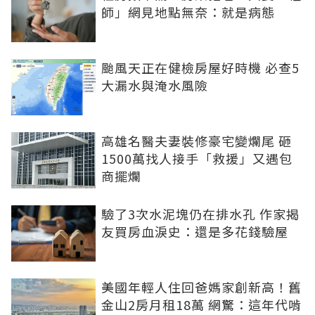
棟大樓成空戶    經過3年累積   租屋市場必然受
師」網見地點無奈：就是病態
影響   而沒有房租支撐   炒房必然倒   還不如去
颱風天正在健檢房屋好時機 必查5
大漏水與淹水風險
高雄名醫夫妻裝修豪宅變爛尾 砸
1500萬找人接手「救援」又遇包
商擺爛
驗了3次水泥塊仍在排水孔 作家揭
友買房血淚史：還是多花錢驗屋
美國年輕人住回爸媽家創新高！舊
金山2房月租18萬 網驚：這年代啃