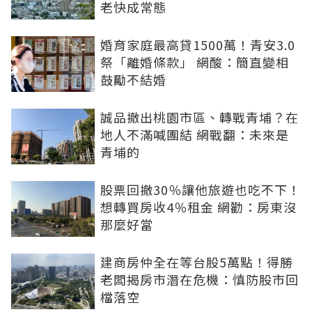
老快成常態
婚育家庭最高貸1500萬！青安3.0
祭「離婚條款」 網酸：簡直變相
鼓勵不結婚
誠品撤出桃園市區、轉戰青埔？在
地人不滿喊團結 網戰翻：未來是
青埔的
股票回撤30％讓他旅遊也吃不下！
想轉買房收4％租金 網勸：房東沒
那麼好當
建商房仲全在等台股5萬點！得勝
老闆揭房市潛在危機：慎防股市回
檔落空