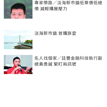
專家帶路／淡海新市鎮低單價低總
價 減輕購屋壓力
淡海新市鎮 首購族愛
名人找個家／廷豐金融科技執行副
總黃勇諴 緊盯兩訊號