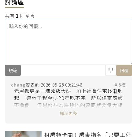
討論區
共有
1
則留言
規範
回覆
chang
2026-05-28 09:21:48
# 5樓
老屋都更是一塊超級大餅   加上社會住宅逐漸興
起    建築工程至少20年吃不完   所以建商應該
不會倒    但是那些炒房炒地的建商就要倒大楣
了   因為最近3年台灣總人口數每年自然減少超
顯示更多
過67000人   中年人死亡比例增加    空屋必然
越來越多    

以每戶3人  每棟大樓120戶計算  每年會有167
租房頻卡關！房東指名「只要工程