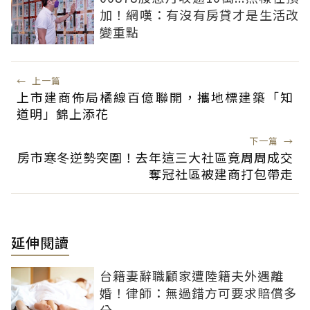
加！網嘆：有沒有房貸才是生活改
變重點
←
上一篇
上市建商佈局橘線百億聯開，攜地標建築「知
道明」錦上添花
下一篇
→
房市寒冬逆勢突圍！去年這三大社區竟周周成交
奪冠社區被建商打包帶走
延伸閱讀
台籍妻辭職顧家遭陸籍夫外遇離
婚！律師：無過錯方可要求賠償多
分