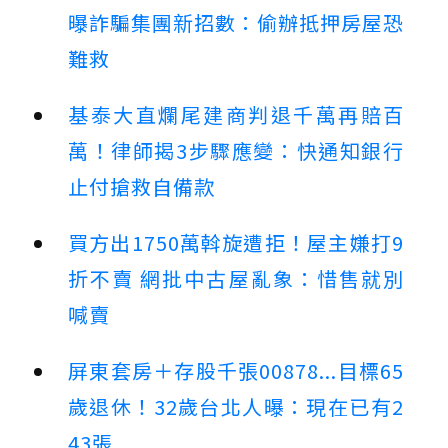
曝詐騙集團新招數：偷辦抵押房屋恐
難救
基泰大直爛尾建商判退千萬再賠百
萬！律師揭3步驟應變：快通知銀行
止付搶救自備款
買方出1750萬斡旋遭拒！屋主嫌打9
折不賣 網批中古屋亂象：惜售就別
喊賣
屏東套房＋存股千張00878...目標65
歲退休！32歲台北人曝：現在已有2
43張