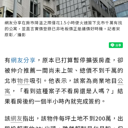
網友分享在房市降溫之際僅花1.5小時便火速簽下北市千萬有找
的公寓，並直言實價登錄已非地板價正是議價好時機。記者宋
原彰／攝影
有
網友分享
，原本已打算暫停擴張房產，卻
被仲介推薦一間尚未上架、總價不到千萬的
北市
物件
吸引。他表示，該案為商業地目
公
寓
，「看到這種案子不看房還是人嗎？」結
果看房後約一個半小時內就完成簽約。
該
網友
指出，該物件每坪土地不到200萬，出