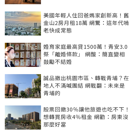
美國年輕人住回爸媽家創新高！舊
金山2房月租18萬 網驚：這年代啃
老快成常態
婚育家庭最高貸1500萬！青安3.0
祭「離婚條款」 網酸：簡直變相
鼓勵不結婚
誠品撤出桃園市區、轉戰青埔？在
地人不滿喊團結 網戰翻：未來是
青埔的
股票回撤30％讓他旅遊也吃不下！
想轉買房收4％租金 網勸：房東沒
那麼好當