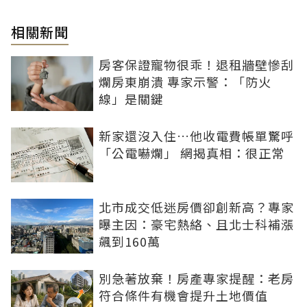
相關新聞
房客保證寵物很乖！退租牆壁慘刮
爛房東崩潰 專家示警：「防火
線」是關鍵
新家還沒入住…他收電費帳單驚呼
「公電嚇爛」 網揭真相：很正常
北市成交低迷房價卻創新高？專家
曝主因：豪宅熱絡、且北士科補漲
飆到160萬
別急著放棄！房產專家提醒：老房
符合條件有機會提升土地價值