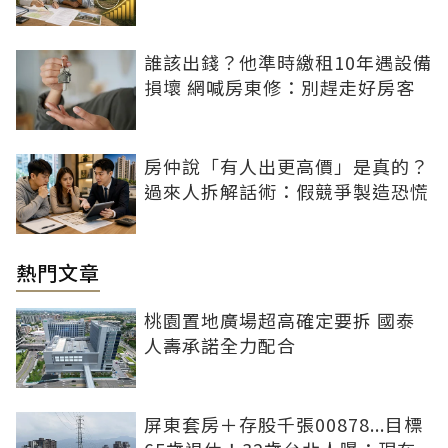
誰該出錢？他準時繳租10年遇設備
損壞 網喊房東修：別趕走好房客
房仲說「有人出更高價」是真的？
過來人拆解話術：假競爭製造恐慌
熱門文章
桃園置地廣場超高確定要拆 國泰
人壽承諾全力配合
屏東套房＋存股千張00878...目標