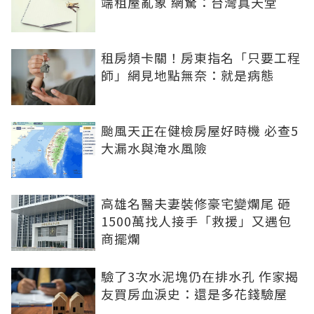
端租屋亂象 網驚：台灣真天堂
租房頻卡關！房東指名「只要工程
師」網見地點無奈：就是病態
颱風天正在健檢房屋好時機 必查5
大漏水與淹水風險
高雄名醫夫妻裝修豪宅變爛尾 砸
1500萬找人接手「救援」又遇包
商擺爛
驗了3次水泥塊仍在排水孔 作家揭
友買房血淚史：還是多花錢驗屋