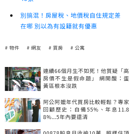
別搞混！房屋稅、地價稅自住規定差
在哪 別以為有設籍就有優惠
物件
網友
買房
公寓
連續66個月生不如死！他質疑「高
房價不生是假命題」 網開酸：蛋
黃區根本沒跌
阿公阿嬤年代買房比較輕鬆？專家
回顧歷史：自備55%、年息11.8
8%...5年內要還清
00878股息月收逾10萬...照樣住頂