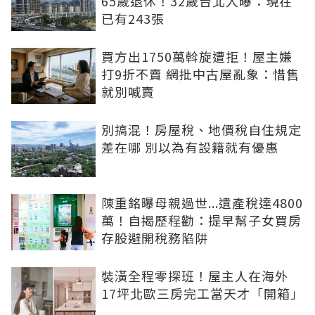
65歲退休！32歲台北人曝：現在
已有243張
買方出1750萬斡旋遭拒！屋主嫌
打9折不賣 網批中古屋亂象：惜售
就別喊賣
別搞混！房屋稅、地價稅自住規定
差在哪 別以為有設籍就有優惠
陳重銘曝母親過世...遺產稅達4800
萬！自揭歷程勸：提早幫子女買房
存股避開稅務陷阱
裝潢全程零探班！屋主人在海外
17坪北歐三房完工當天才「開箱」