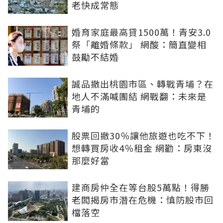
老快成常態
婚育家庭最高貸1500萬！青安3.0
祭「離婚條款」 網酸：簡直變相
鼓勵不結婚
誠品撤出桃園市區、轉戰青埔？在
地人不滿喊團結 網戰翻：未來是
青埔的
股票回撤30％讓他旅遊也吃不下！
想轉買房收4％租金 網勸：房東沒
那麼好當
建商房仲全在等台股5萬點！得勝
老闆揭房市潛在危機：慎防股市回
檔落空