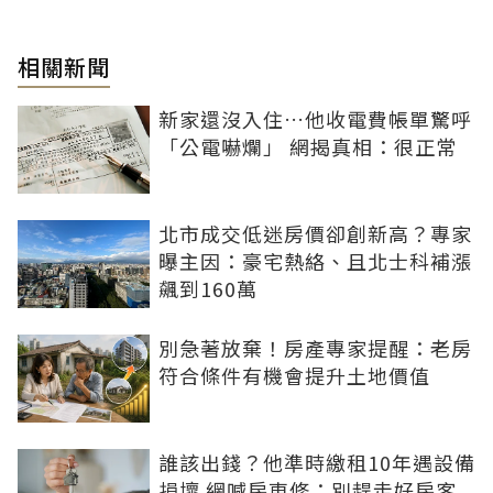
相關新聞
新家還沒入住…他收電費帳單驚呼
「公電嚇爛」 網揭真相：很正常
北市成交低迷房價卻創新高？專家
曝主因：豪宅熱絡、且北士科補漲
飆到160萬
別急著放棄！房產專家提醒：老房
符合條件有機會提升土地價值
誰該出錢？他準時繳租10年遇設備
損壞 網喊房東修：別趕走好房客