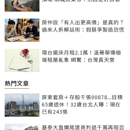
房仲說「有人出更高價」是真的？
過來人拆解話術：假競爭製造恐慌
陽台擺床月租2.1萬！溫哥華爆極
端租屋亂象 網驚：台灣真天堂
熱門文章
屏東套房＋存股千張00878...目標
65歲退休！32歲台北人曝：現在
已有243張
基泰大直爛尾建商判退千萬再賠百