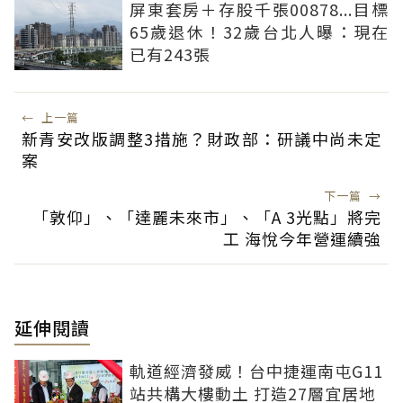
屏東套房＋存股千張00878...目標
65歲退休！32歲台北人曝：現在
已有243張
←
上一篇
新青安改版調整3措施？財政部：研議中尚未定
案
下一篇
→
「敦仰」、「達麗未來市」、「A 3光點」將完
工 海悅今年營運續強
延伸閱讀
軌道經濟發威！台中捷運南屯G11
站共構大樓動土 打造27層宜居地