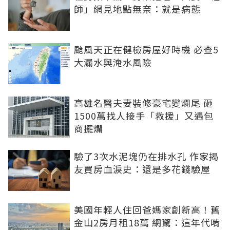
師」網見地點無奈：就是病態
颱風天正在健檢房屋好時機 必查5
大漏水與淹水風險
高雄名醫夫妻裝修豪宅變爛尾 砸
1500萬找人接手「救援」又遇包
商擺爛
驗了3次水泥塊仍在排水孔 作家揭
友買房血淚史：還是多花錢驗屋
美國年輕人住回爸媽家創新高！舊
金山2房月租18萬 網驚：這年代啃