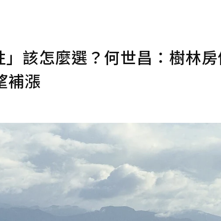
性」該怎麼選？何世昌：樹林房
望補漲