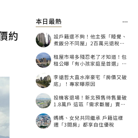
本日最熱
價約
設戶籍還不夠！他主張「睡覺、
煮飯分不同屋」2百萬元退稅照
樣沒了
租屋市場多殘忍老了才知道！包
租公曝「有小孩家庭是首選」：
寧可不租老人也別自找麻煩
李遠哲大直水岸豪宅「房價又破
底」！專家曝原因
投機客退場！新北預售待售量破
1.8萬戶 這區「需求斷層」賣壓
最大
媽媽、女兒共同繼承 戶籍這樣
遷「3間房」都享自住優稅