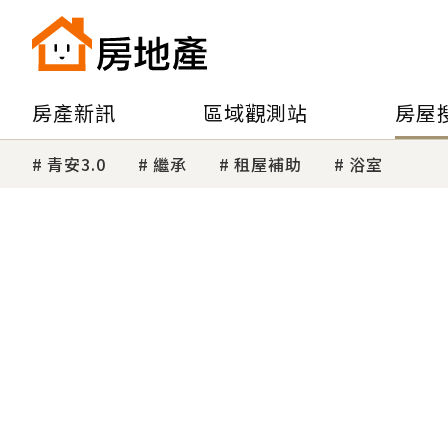
房產新訊
區域觀測站
房屋
青安3.0
繼承
租屋補助
浴室