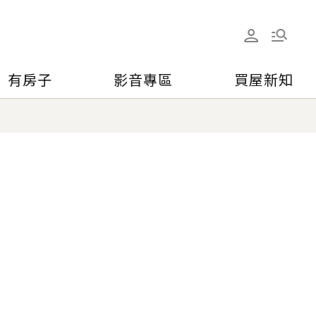
有房子
影音專區
買屋新知