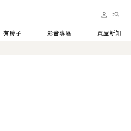
有房子
影音專區
買屋新知