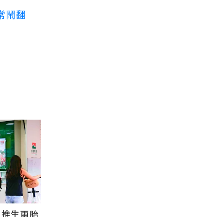
常鬧翻
國推生兩胎