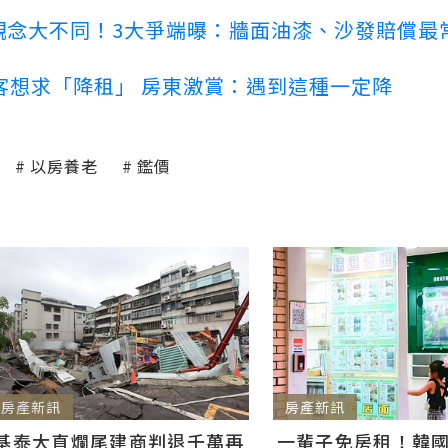
客觀念大不同！3大爭端曝：牆面油漆、沙發賠償最
客想求「降租」 房東激賞：遇到這種一定降
以房養老
鑑價
房產新訊
房產新訊
基泰大直爛尾建商判退千萬再
一輩子免房租！韓