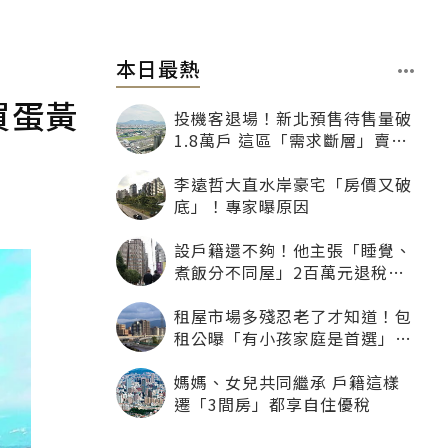
本日最熱
買蛋黃
投機客退場！新北預售待售量破
1.8萬戶 這區「需求斷層」賣壓
最大
李遠哲大直水岸豪宅「房價又破
底」！專家曝原因
設戶籍還不夠！他主張「睡覺、
煮飯分不同屋」2百萬元退稅照
樣沒了
租屋市場多殘忍老了才知道！包
租公曝「有小孩家庭是首選」：
寧可不租老人也別自找麻煩
媽媽、女兒共同繼承 戶籍這樣
遷「3間房」都享自住優稅