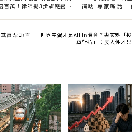
賠百萬！律師揭3步驟應變：
補助 專家喊話「
快通知銀行止付搶救自備款
習」：社宅僅打8折
力其實牽動百
世界完蛋才是All In機會？專家點「
魔對抗」：反人性才是