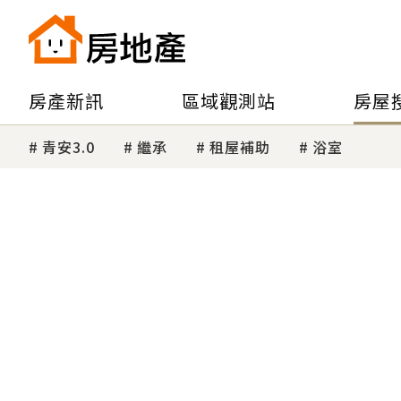
房產新訊
區域觀測站
房屋
青安3.0
繼承
租屋補助
浴室