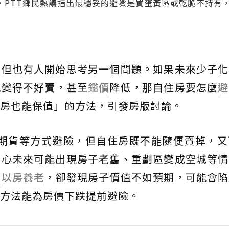
，PTT鄉民熱議指出最穩妥的避險是買蛋黃區或乾脆不持有
，但也有人開始思考另一個問題。如果未來少子化
能變得不好賣，甚至
鑑價
降低，那自住房要怎麼
避
房也能保值」的方法，引發房版討論。
空期貨等方式避險，但自住房既不能隨便賣掉，又
擔心未來可能出現房子老舊、重劃區變成空城等情
想
以房養老
，卻發現房子價值不如預期，可能會陷
方法能為房價下跌提前避險。