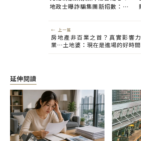
地政士曝詐騙集團新招數：偷
辦抵押房屋恐難救
←
上一篇
房地產非百業之首？真實影響
業…土地婆：現在是進場的好時間
延伸閱讀