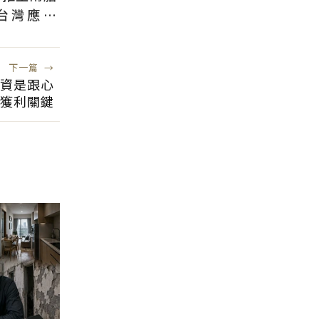
台灣應學
根本沒用
下一篇
→
投資是跟心
獲利關鍵