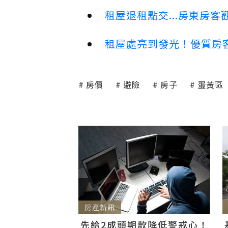
租屋退租點交...房東房
租屋處亮到發光！優質房
房價
避險
房子
蛋黃區
房產新訊
先給2成頭期款降低警戒心！