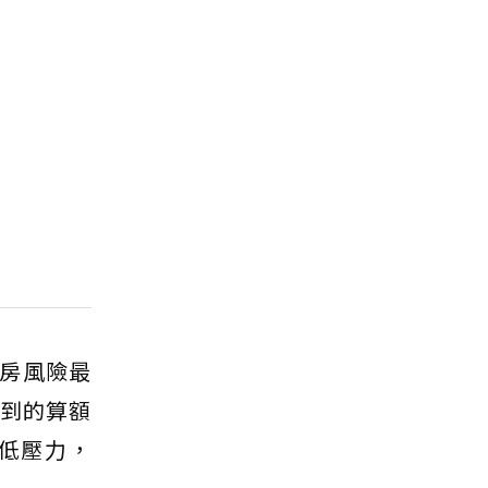
房風險最
賺到的算額
低壓力，