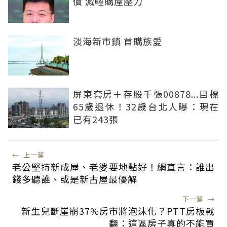
價 減輕購屋壓力
淡海新市鎮 首購族愛
屏東套房＋存股千張00878...目標
65歲退休！32歲台北人曝：現在
已有243張
←
上一篇
老公堅持新成屋、老婆要地點好！網直言：誰出
錢多聽誰、或是新古屋最優解
下一篇
→
新生兒斷崖崩37%房市將泡沫化？PTT房板戰
翻：這區房子真的不能買