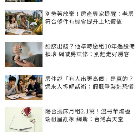
別急著放棄！房產專家提醒：老房
符合條件有機會提升土地價值
誰該出錢？他準時繳租10年遇設備
損壞 網喊房東修：別趕走好房客
房仲說「有人出更高價」是真的？
過來人拆解話術：假競爭製造恐慌
陽台擺床月租2.1萬！溫哥華爆極
端租屋亂象 網驚：台灣真天堂