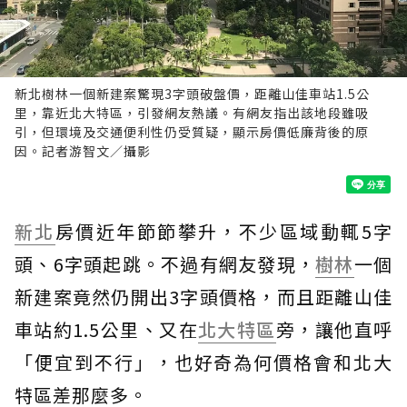
新北樹林一個新建案驚現3字頭破盤價，距離山佳車站1.5公
里，靠近北大特區，引發網友熱議。有網友指出該地段雖吸
引，但環境及交通便利性仍受質疑，顯示房價低廉背後的原
因。記者游智文／攝影
新北
房價近年節節攀升，不少區域動輒5字
頭、6字頭起跳。不過有網友發現，
樹林
一個
新建案竟然仍開出3字頭價格，而且距離山佳
車站約1.5公里、又在
北大特區
旁，讓他直呼
「便宜到不行」，也好奇為何價格會和北大
特區差那麼多。