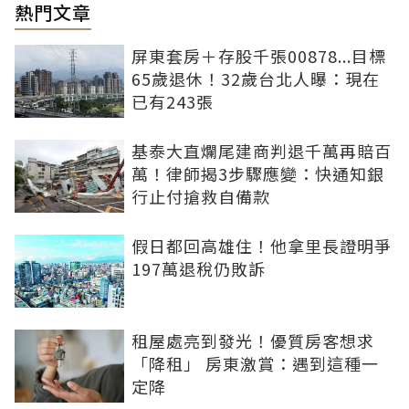
熱門文章
屏東套房＋存股千張00878...目標
65歲退休！32歲台北人曝：現在
已有243張
基泰大直爛尾建商判退千萬再賠百
萬！律師揭3步驟應變：快通知銀
行止付搶救自備款
假日都回高雄住！他拿里長證明爭
197萬退稅仍敗訴
租屋處亮到發光！優質房客想求
「降租」 房東激賞：遇到這種一
定降