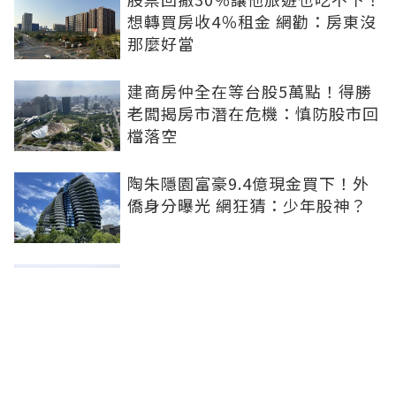
想轉買房收4％租金 網勸：房東沒
那麼好當
建商房仲全在等台股5萬點！得勝
老闆揭房市潛在危機：慎防股市回
檔落空
陶朱隱園富豪9.4億現金買下！外
僑身分曝光 網狂猜：少年股神？
樹林哪值得住、適合投資？網研究
一年排出前三名：北大特區勝出
雙北房價6月全面轉強！信義房價
指數出爐 台北市年漲逾6％、新北