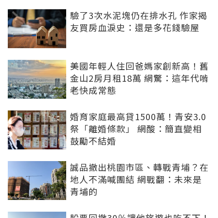
驗了3次水泥塊仍在排水孔 作家揭
友買房血淚史：還是多花錢驗屋
美國年輕人住回爸媽家創新高！舊
金山2房月租18萬 網驚：這年代啃
老快成常態
婚育家庭最高貸1500萬！青安3.0
祭「離婚條款」 網酸：簡直變相
鼓勵不結婚
誠品撤出桃園市區、轉戰青埔？在
地人不滿喊團結 網戰翻：未來是
青埔的
股票回撤30％讓他旅遊也吃不下！