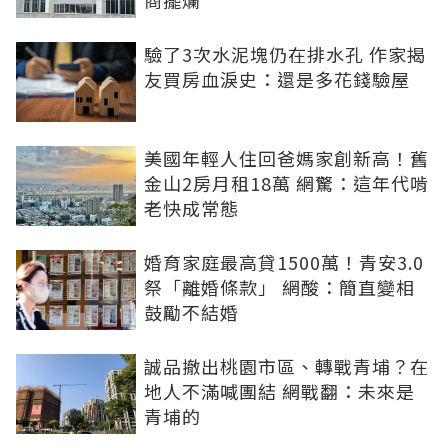
商擺爛
驗了3次水泥塊仍在排水孔 作家揭
友買房血淚史：還是多花錢驗屋
美國年輕人住回爸媽家創新高！舊
金山2房月租18萬 網驚：這年代啃
老快成常態
婚育家庭最高貸1500萬！青安3.0
祭「離婚條款」 網酸：簡直變相
鼓勵不結婚
誠品撤出桃園市區、轉戰青埔？在
地人不滿喊團結 網戰翻：未來是
青埔的