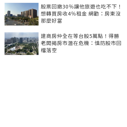
股票回撤30％讓他旅遊也吃不下！
想轉買房收4％租金 網勸：房東沒
那麼好當
建商房仲全在等台股5萬點！得勝
老闆揭房市潛在危機：慎防股市回
檔落空
陶朱隱園富豪9.4億現金買下！外
僑身分曝光 網狂猜：少年股神？
樹林哪值得住、適合投資？網研究
一年排出前三名：北大特區勝出
雙北房價6月全面轉強！信義房價