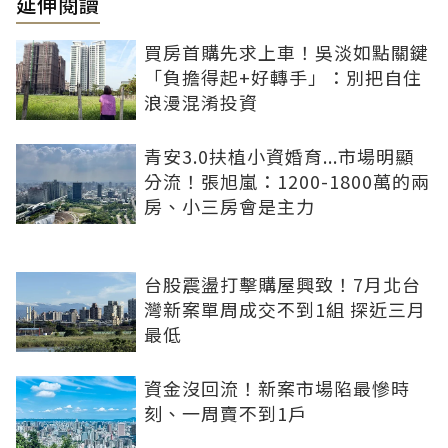
延伸閱讀
買房首購先求上車！吳淡如點關鍵
「負擔得起+好轉手」：別把自住
浪漫混淆投資
青安3.0扶植小資婚育...市場明顯
分流！張旭嵐：1200-1800萬的兩
房、小三房會是主力
台股震盪打擊購屋興致！7月北台
灣新案單周成交不到1組 探近三月
最低
資金沒回流！新案市場陷最慘時
刻、一周賣不到1戶