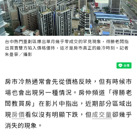
台中熱門重劃區爆出單月幾乎零成交的罕見現象，得勝老闆指
出買賣雙方陷入價格僵持，這才是房市真正的最冷時刻。記者
朱曼寧／攝影
房市冷熱通常會先從價格反映，但有時候市
場也會出現另一種情況。房仲頻道「得勝老
闆教買房」在影片中指出，近期部分區域出
現
房價
看似沒有明顯下跌，但
成交量
卻幾乎
消失的現象。