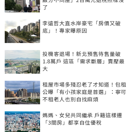
了
李遠哲大直水岸豪宅「房價又破
底」！專家曝原因
投機客退場！新北預售待售量破
1.8萬戶 這區「需求斷層」賣壓最
大
租屋市場多殘忍老了才知道！包租
公曝「有小孩家庭是首選」：寧可
不租老人也別自找麻煩
媽媽、女兒共同繼承 戶籍這樣遷
「3間房」都享自住優稅