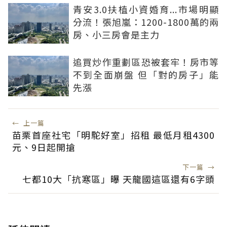
青安3.0扶植小資婚育...市場明顯
分流！張旭嵐：1200-1800萬的兩
房、小三房會是主力
追買炒作重劃區恐被套牢！房市等
不到全面崩盤 但「對的房子」能
先漲
←
上一篇
苗栗首座社宅「明駝好室」招租 最低月租4300
元、9日起開搶
下一篇
→
七都10大「抗寒區」曝 天龍國這區還有6字頭