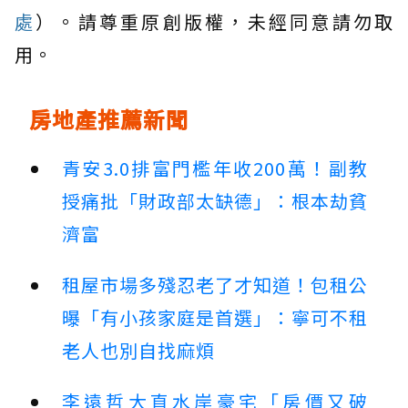
處
）。請尊重原創版權，未經同意請勿取
用。
房地產推薦新聞
青安3.0排富門檻年收200萬！副教
授痛批「財政部太缺德」：根本劫貧
濟富
租屋市場多殘忍老了才知道！包租公
曝「有小孩家庭是首選」：寧可不租
老人也別自找麻煩
李遠哲大直水岸豪宅「房價又破