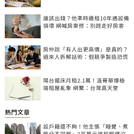
誰該出錢？他準時繳租10年遇設備
損壞 網喊房東修：別趕走好房客
房仲說「有人出更高價」是真的？
過來人拆解話術：假競爭製造恐慌
陽台擺床月租2.1萬！溫哥華爆極
端租屋亂象 網驚：台灣真天堂
熱門文章
設戶籍還不夠！他主張「睡覺、煮
飯分不同屋」2百萬元退稅照樣沒