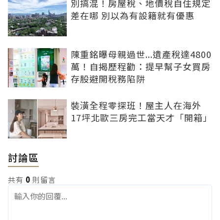
別搞混！房屋稅、地價稅自住規定
差在哪 別以為有設籍就有優惠
陳重銘曝母親過世...遺產稅達4800
萬！自揭歷程勸：提早幫子女買房
存股避開稅務陷阱
裝潢全程零探班！屋主人在海外
17坪北歐三房完工當天才「開箱」
討論區
共有
0
則留言