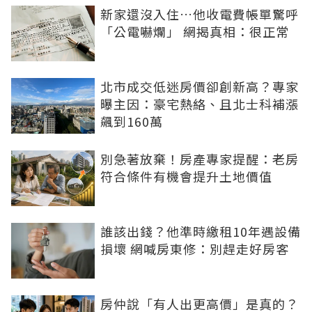
新家還沒入住…他收電費帳單驚呼
「公電嚇爛」 網揭真相：很正常
北市成交低迷房價卻創新高？專家
曝主因：豪宅熱絡、且北士科補漲
飆到160萬
別急著放棄！房產專家提醒：老房
符合條件有機會提升土地價值
誰該出錢？他準時繳租10年遇設備
損壞 網喊房東修：別趕走好房客
房仲說「有人出更高價」是真的？