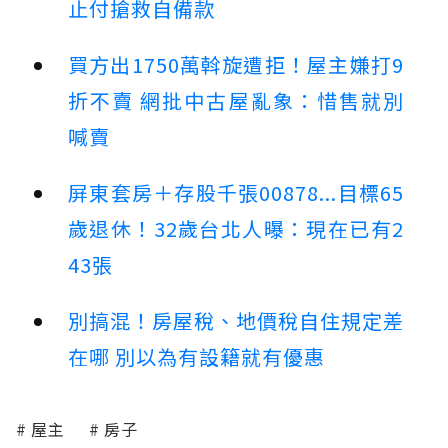
止付搶救自備款
買方出1750萬斡旋遭拒！屋主嫌打9
折不賣 網批中古屋亂象：惜售就別
喊賣
屏東套房＋存股千張00878...目標65
歲退休！32歲台北人曝：現在已有2
43張
別搞混！房屋稅、地價稅自住規定差
在哪 別以為有設籍就有優惠
屋主
房子