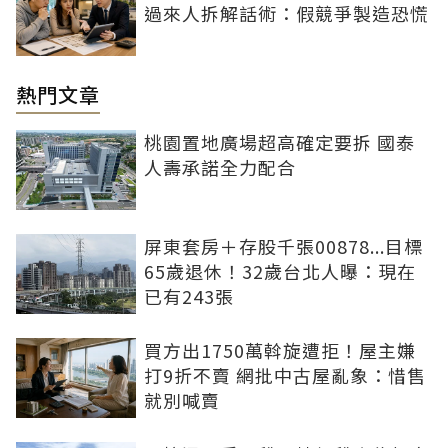
過來人拆解話術：假競爭製造恐慌
熱門文章
桃園置地廣場超高確定要拆 國泰
人壽承諾全力配合
屏東套房＋存股千張00878...目標
65歲退休！32歲台北人曝：現在
已有243張
買方出1750萬斡旋遭拒！屋主嫌
打9折不賣 網批中古屋亂象：惜售
就別喊賣