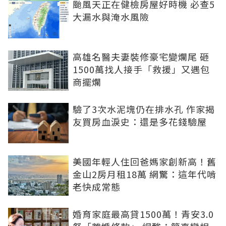
颱風天正在健檢房屋好時機 必查5
大漏水與淹水風險
高雄名醫夫妻裝修豪宅變爛尾 砸
1500萬找人接手「救援」又遇包
商擺爛
驗了3次水泥塊仍在排水孔 作家揭
友買房血淚史：還是多花錢驗屋
美國年輕人住回爸媽家創新高！舊
金山2房月租18萬 網驚：這年代啃
老快成常態
婚育家庭最高貸1500萬！青安3.0