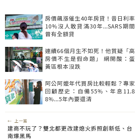
房價飆漲催生40年房貸！昔日利率
10%沒人敢貸滿30年...SARS期間
曾有全額貸
連續66個月生不如死！他質疑「高
房價不生是假命題」 網開酸：蛋
黃區根本沒跌
阿公阿嬤年代買房比較輕鬆？專家
回顧歷史：自備55%、年息11.8
8%...5年內要還清
←
上一篇
建商不玩了？雙北都更改建熄火拆照創新低、台
南爆黑馬