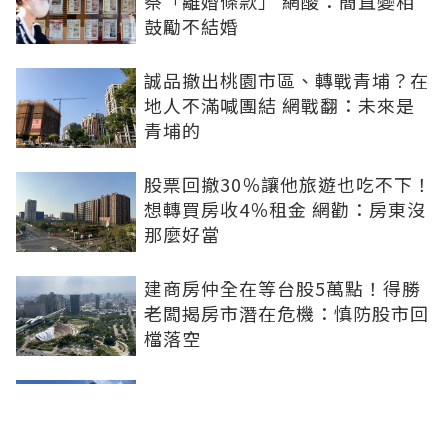
祭「離婚條款」 網酸：簡直變相
鼓勵不結婚
誠品撤出桃園市區、轉戰青埔？在
地人不滿喊團結 網戰翻：未來是
青埔的
股票回撤30％讓他旅遊也吃不下！
想轉買房收4％租金 網勸：房東沒
那麼好當
建商房仲全在等台股5萬點！得勝
老闆揭房市潛在危機：慎防股市回
檔落空
陶朱隱園富豪9.4億現金買下！外
僑身分曝光 網狂猜：少年股神？