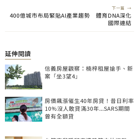
下一篇
→
400億城市布局緊貼AI產業趨勢 體育DNA深化
國際連結
延伸閱讀
信義房屋觀察：楠梓租屋搶手、新
案「坐3望4」
房價飆漲催生40年房貸！昔日利率
10%沒人敢貸滿30年...SARS期間
曾有全額貸