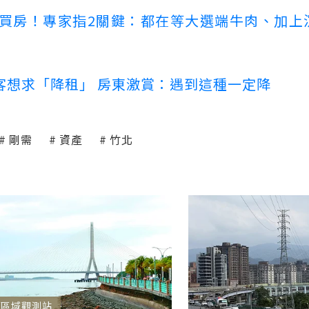
場買房！專家指2關鍵：都在等大選端牛肉、加上
客想求「降租」 房東激賞：遇到這種一定降
剛需
資產
竹北
區域觀測站