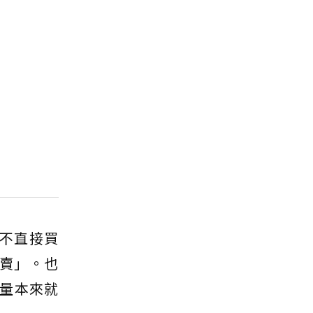
不直接買
難賣」。也
量本來就