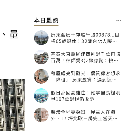
本日最熱
、量
屏東套房＋存股千張00878...目
標65歲退休！32歲台北人曝：
現在已有243張
基泰大直爛尾建商判退千萬再賠
百萬！律師揭3步驟應變：快通
知銀行止付搶救自備款
租屋處亮到發光！優質房客想求
「降租」 房東激賞：遇到這種
一定降
假日都回高雄住！他拿里長證明
爭197萬退稅仍敗訴
裝潢全程零探班：屋主人在海
外，17 坪北歐三房完工當天才
「開箱」