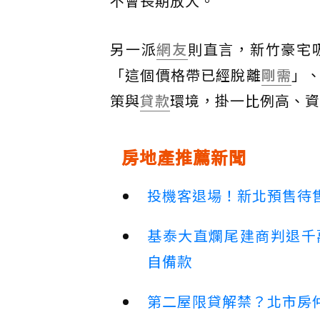
不會長期放大。
另一派
網友
則直言，新竹豪宅
「這個價格帶已經脫離
剛需
」
策與
貸款
環境，掛一比例高、資
房地產推薦新聞
投機客退場！新北預售待售
基泰大直爛尾建商判退千
自備款
第二屋限貸解禁？北市房