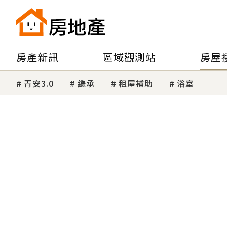
房產新訊
區域觀測站
房屋
青安3.0
繼承
租屋補助
浴室