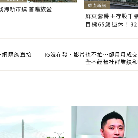
房產新訊
淡海新市鎮 首購族愛
屏東套房＋存股千張00
目標65歲退休！3
曝：現在已有243張
…網購族直接
IG沒在發、影片也不拍…卻月月成
全不經營社群業績卻