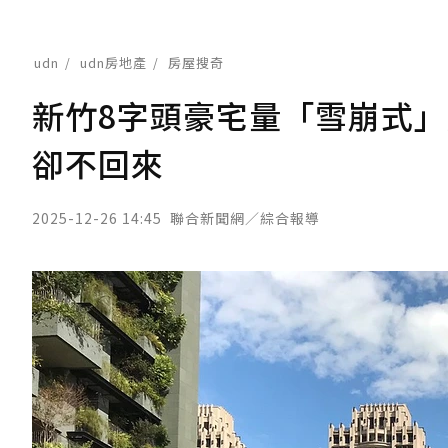
udn
udn房地產
房屋搜奇
新竹8字頭豪宅量「雪崩式」
卻不回來
2025-12-26 14:45
聯合新聞網／綜合報導