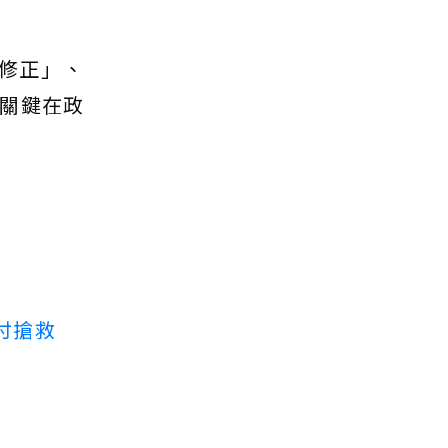
修正」、
關鍵在政
付搶救