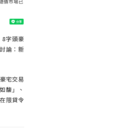
總價市場已
8字頭豪
討論：新
的豪宅交易
如馥」、
在限貸令