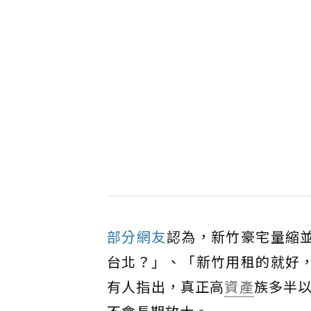
部分網友
認為，新竹豪宅量縮
台北？」、「新竹用租的就好
有人指出，真正高
資產
族多半