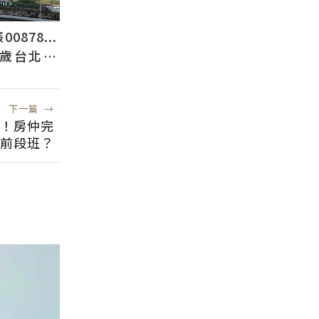
878...
2歲台北人
下一篇
→
交！房仲完
前段班？