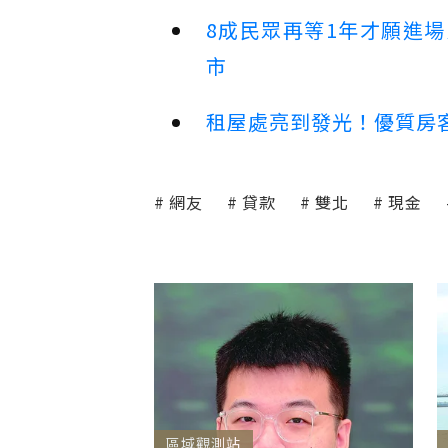
8成民眾再等1年才願進
市
租屋處亮到發光！優質房
網友
貸款
雙北
現金
區域觀測站