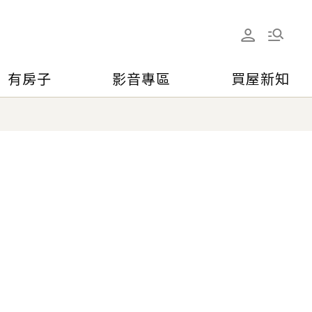
有房子
影音專區
買屋新知