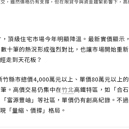
成交，雖然價格仍有支撐，但在限貸令與資金趨緊影響下，高
竹，頂級住宅市場今年明顯降溫。最新實價顯示，
輒數十筆的熱況形成強烈對比，也讓市場開始重新
經走到天花板？
新竹縣市總價4,000萬元以上、單價80萬元以上
70筆。高價交易仍集中在
竹北
高鐵特區，如「合石
、「富源豐岫」等社區，單價仍有創高紀錄。不過
現「量縮、價撐」格局。