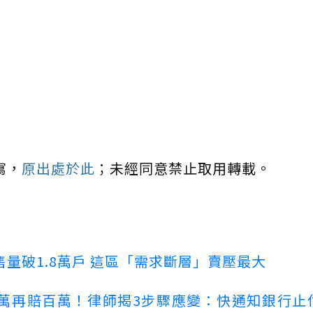
寫，
原出處於此
；未經同意禁止取用轉載。
量破1.8萬戶 這區「需求斷層」賣壓最大
萬再賠百萬！律師揭3步驟應變：快通知銀行止