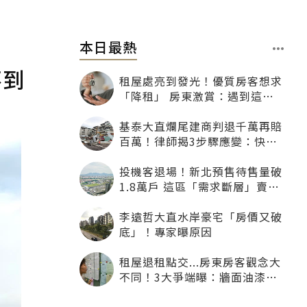
本日最熱
不到
租屋處亮到發光！優質房客想求
「降租」 房東激賞：遇到這種
一定降
基泰大直爛尾建商判退千萬再賠
百萬！律師揭3步驟應變：快通
知銀行止付搶救自備款
投機客退場！新北預售待售量破
1.8萬戶 這區「需求斷層」賣壓
最大
李遠哲大直水岸豪宅「房價又破
底」！專家曝原因
租屋退租點交...房東房客觀念大
不同！3大爭端曝：牆面油漆、
沙發賠償最常鬧翻