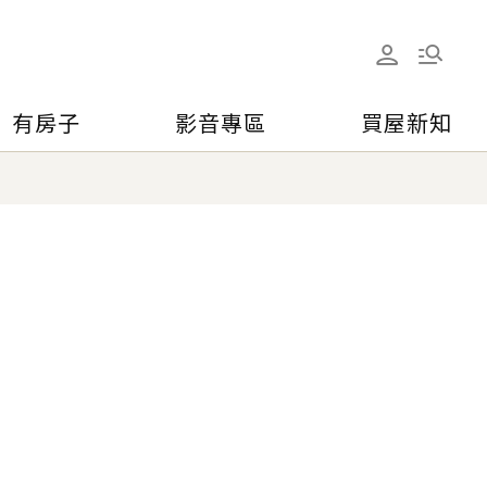
有房子
影音專區
買屋新知