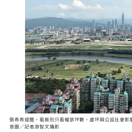
張希希提醒，看房別只看權狀坪數，虛坪與公設比會影
意圖／記者游智文攝影