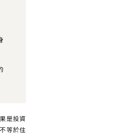
身
的
果是投資
不等於住