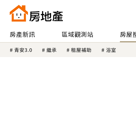
房產新訊
區域觀測站
房屋
青安3.0
繼承
租屋補助
浴室