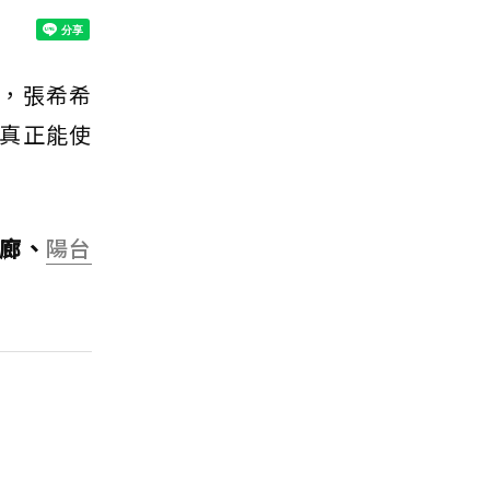
，張希希
真正能使
廊、
陽台