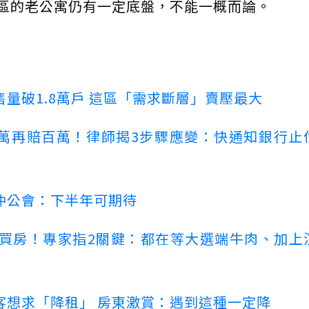
區的老公寓仍有一定底盤，不能一概而論。
量破1.8萬戶 這區「需求斷層」賣壓最大
萬再賠百萬！律師揭3步驟應變：快通知銀行止
仲公會：下半年可期待
場買房！專家指2關鍵：都在等大選端牛肉、加上
客想求「降租」 房東激賞：遇到這種一定降