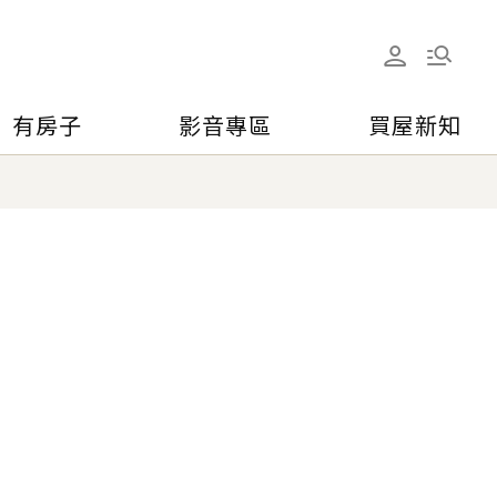
有房子
影音專區
買屋新知