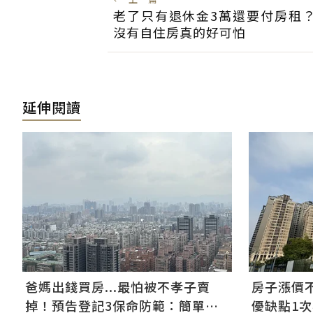
老了只有退休金3萬還要付房租
沒有自住房真的好可怕
延伸閱讀
爸媽出錢買房...最怕被不孝子賣
房子漲價
掉！預告登記3保命防範：簡單手
優缺點1