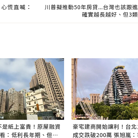
？心慌直喊：
川普擬推動50年房貸...台灣也該跟
確實越長越好、但3
不是紙上富貴！原屋融資
豪宅建商開始讓利！台北
次看：低利長年期、但審
成交跌破200萬 張旭嵐