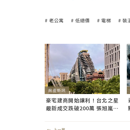
老公寓
低總價
電梯
裝
房產新訊
豪宅建商開始讓利！台北之星
最新成交跌破200萬 張旭嵐：
市場盤整下豪宅降價競爭
←
上一篇