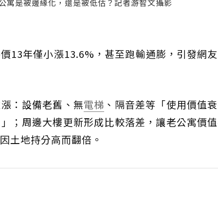
老公寓是被邊緣化，還是被低估？記者游智文攝影
價13年僅小漲13.6%，甚至跑輸通膨，引發網
難漲：設備老舊、無
電梯
、隔音差等「使用價值衰
性」；周邊大樓更新形成比較落差，讓老公寓價值
因土地持分高而翻倍。