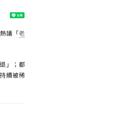
友熱議「
老
退」；都
持續被稀