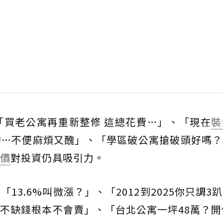
「買老公寓再重新整修 這總花費…」、「現在
裝
的…不便麻煩又醜」、「學區破公寓搶破頭好嗎？
價
對投資仍具吸引力。
3.6%叫微漲？」、「2012到2025你只調3
主
不缺錢根本不會賣」、「台北公寓一坪48萬？開