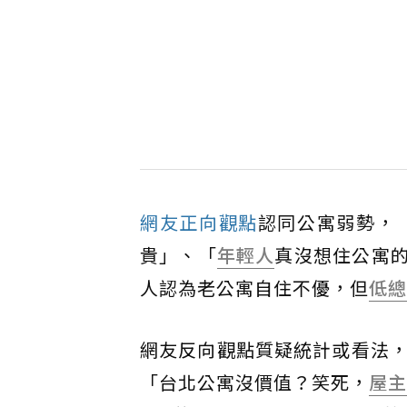
網友正向觀點
認同公寓弱勢，
貴」、「
年輕人
真沒想住公寓
人認為老公寓自住不優，但
低總
網友反向觀點質疑統計或看法，「1
「台北公寓沒價值？笑死，
屋