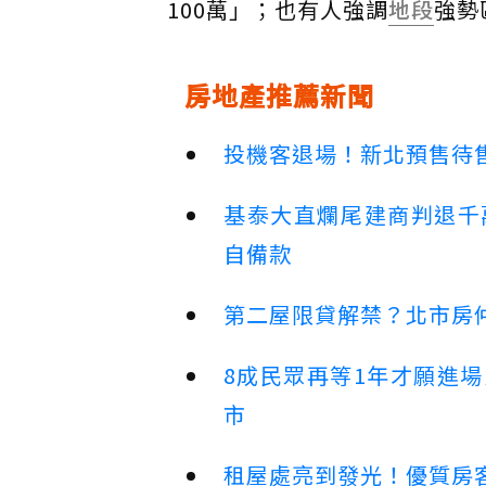
100萬」；也有人強調
地段
強勢
房地產推薦新聞
投機客退場！新北預售待售
基泰大直爛尾建商判退千
自備款
第二屋限貸解禁？北市房
8成民眾再等1年才願進
市
租屋處亮到發光！優質房