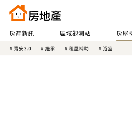
房產新訊
區域觀測站
房屋
青安3.0
繼承
租屋補助
浴室