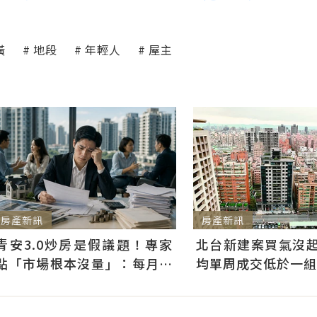
潢
地段
年輕人
屋主
房產新訊
房產新訊
青安3.0炒房是假議題！專家
北台新建案買氣沒起
點「市場根本沒量」：每月多
均單周成交低於一組
3千利息不會影響買房意願