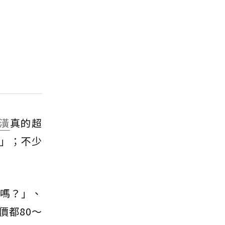
潢
真的超
」；不少
趴嗎？」、
價都80～