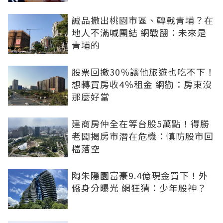
誠品撤出桃園市區、轉戰青埔？在
地人不滿喊團結 網戰翻：未來是
青埔的
股票回撤30％讓他旅遊也吃不下！
想轉買房收4％租金 網勸：房東沒
那麼好當
建商房仲全在等台股5萬點！得勝
老闆揭房市潛在危機：慎防股市回
檔落空
陶朱隱園富豪9.4億現金買下！外
僑身分曝光 網狂猜：少年股神？