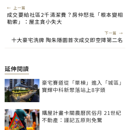
←
上一篇
成交要給社區2千清潔費？房仲怒批「根本變相
勒索」：屋主貪小失大
下一篇
→
十大豪宅洗牌 陶朱隱園首次成交即空降第二名
延伸閱讀
豪宅賽道從「單棟」進入「城區」
寶輝中科新聚落站上8字頭
購屋計畫卡關農曆民俗月 21世紀
不動產：謹記五原則免驚