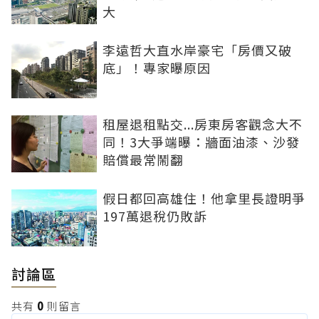
大
李遠哲大直水岸豪宅「房價又破
底」！專家曝原因
租屋退租點交...房東房客觀念大不
同！3大爭端曝：牆面油漆、沙發
賠償最常鬧翻
假日都回高雄住！他拿里長證明爭
197萬退稅仍敗訴
討論區
共有
0
則留言