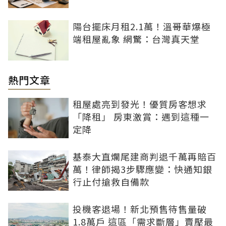
陽台擺床月租2.1萬！溫哥華爆極
端租屋亂象 網驚：台灣真天堂
熱門文章
租屋處亮到發光！優質房客想求
「降租」 房東激賞：遇到這種一
定降
基泰大直爛尾建商判退千萬再賠百
萬！律師揭3步驟應變：快通知銀
行止付搶救自備款
投機客退場！新北預售待售量破
1.8萬戶 這區「需求斷層」賣壓最