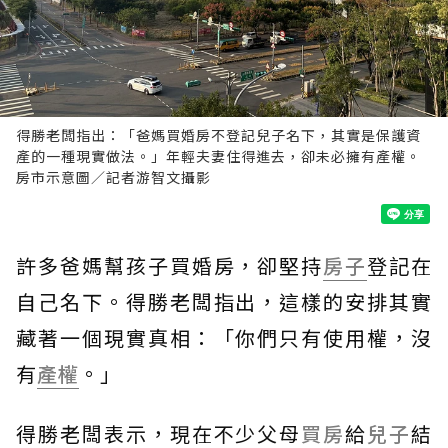
得勝老闆指出：「爸媽買婚房不登記兒子名下，其實是保護資
產的一種現實做法。」年輕夫妻住得進去，卻未必擁有產權。
房市示意圖／記者游智文攝影
許多爸媽幫孩子買婚房，卻堅持
房子
登記在
自己名下。得勝老闆指出，這樣的安排其實
藏著一個現實真相：「你們只有使用權，沒
有
產權
。」
得勝老闆表示，現在不少父母
買房
給
兒子
結