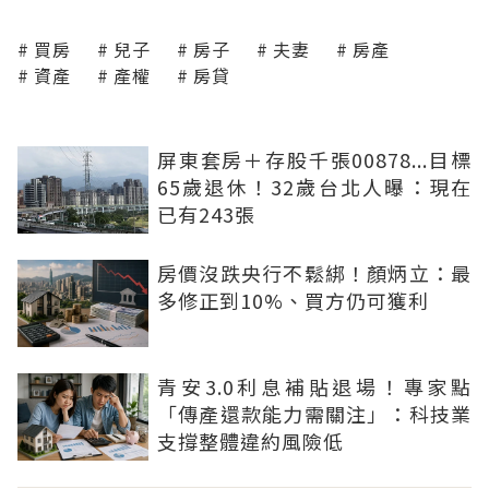
買房
兒子
房子
夫妻
房產
資產
產權
房貸
屏東套房＋存股千張00878...目標
65歲退休！32歲台北人曝：現在
已有243張
房價沒跌央行不鬆綁！顏炳立：最
多修正到10%、買方仍可獲利
青安3.0利息補貼退場！專家點
「傳產還款能力需關注」：科技業
支撐整體違約風險低