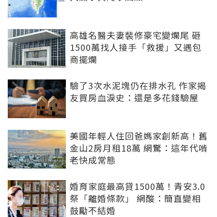
高雄名醫夫妻裝修豪宅變爛尾 砸
1500萬找人接手「救援」又遇包
商擺爛
驗了3次水泥塊仍在排水孔 作家揭
友買房血淚史：還是多花錢驗屋
美國年輕人住回爸媽家創新高！舊
金山2房月租18萬 網驚：這年代啃
老快成常態
婚育家庭最高貸1500萬！青安3.0
祭「離婚條款」 網酸：簡直變相
鼓勵不結婚