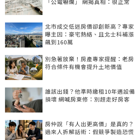
「公電嚇爛」 網揭真相：很正常
北市成交低迷房價卻創新高？專家
曝主因：豪宅熱絡、且北士科補漲
飆到160萬
別急著放棄！房產專家提醒：老房
符合條件有機會提升土地價值
誰該出錢？他準時繳租10年遇設備
損壞 網喊房東修：別趕走好房客
房仲說「有人出更高價」是真的？
過來人拆解話術：假競爭製造恐慌