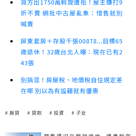
買方出1750萬斡旋遭拒！屋主嫌打9
折不賣 網批中古屋亂象：惜售就別
喊賣
屏東套房＋存股千張00878...目標65
歲退休！32歲台北人曝：現在已有2
43張
別搞混！房屋稅、地價稅自住規定差
在哪 別以為有設籍就有優惠
房貸
貸款
投資
子女