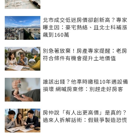
北市成交低迷房價卻創新高？專家
曝主因：豪宅熱絡、且北士科補漲
飆到160萬
別急著放棄！房產專家提醒：老房
符合條件有機會提升土地價值
誰該出錢？他準時繳租10年遇設備
損壞 網喊房東修：別趕走好房客
房仲說「有人出更高價」是真的？
過來人拆解話術：假競爭製造恐慌