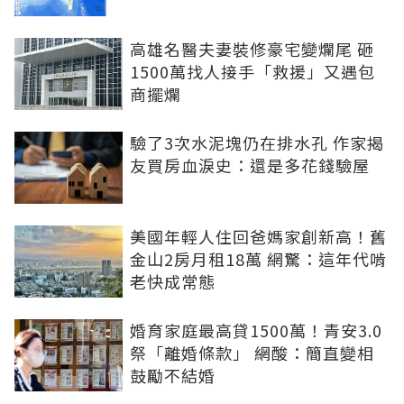
高雄名醫夫妻裝修豪宅變爛尾 砸
1500萬找人接手「救援」又遇包
商擺爛
驗了3次水泥塊仍在排水孔 作家揭
友買房血淚史：還是多花錢驗屋
美國年輕人住回爸媽家創新高！舊
金山2房月租18萬 網驚：這年代啃
老快成常態
婚育家庭最高貸1500萬！青安3.0
祭「離婚條款」 網酸：簡直變相
鼓勵不結婚