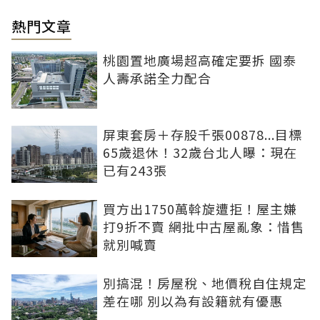
熱門文章
桃園置地廣場超高確定要拆 國泰
人壽承諾全力配合
屏東套房＋存股千張00878...目標
65歲退休！32歲台北人曝：現在
已有243張
買方出1750萬斡旋遭拒！屋主嫌
打9折不賣 網批中古屋亂象：惜售
就別喊賣
別搞混！房屋稅、地價稅自住規定
差在哪 別以為有設籍就有優惠