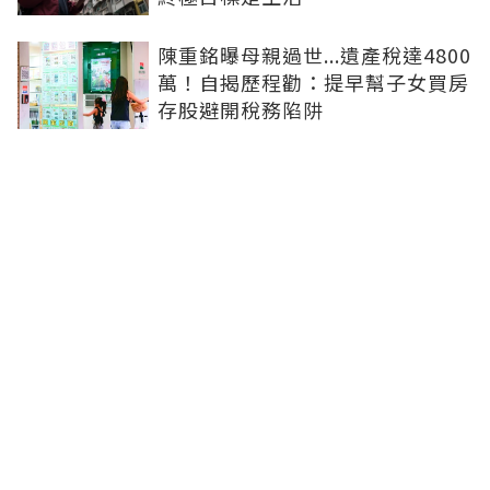
陳重銘曝母親過世...遺產稅達4800
萬！自揭歷程勸：提早幫子女買房
存股避開稅務陷阱