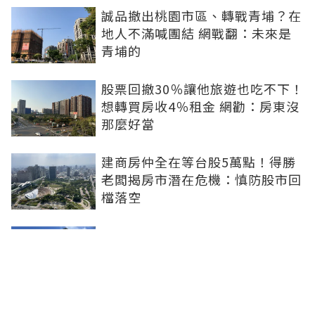
誠品撤出桃園市區、轉戰青埔？在
地人不滿喊團結 網戰翻：未來是
青埔的
股票回撤30％讓他旅遊也吃不下！
想轉買房收4％租金 網勸：房東沒
那麼好當
建商房仲全在等台股5萬點！得勝
老闆揭房市潛在危機：慎防股市回
檔落空
陶朱隱園富豪9.4億現金買下！外
僑身分曝光 網狂猜：少年股神？
樹林哪值得住、適合投資？網研究