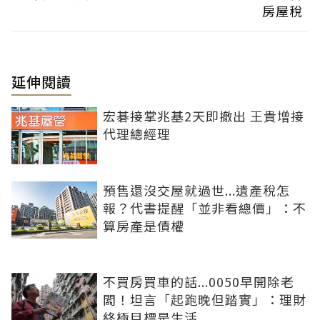
房屋稅
延伸閱讀
宏碁接掌兆基2天即撤出 王貴增接
代理總經理
預售還沒交屋就過世...遺產稅怎
報？代書提醒「並非看總價」：不
算房產是債權
不買房買車的話...0050早開除老
闆！坦言「起跑晚但踏實」：理財
終極目標是生活