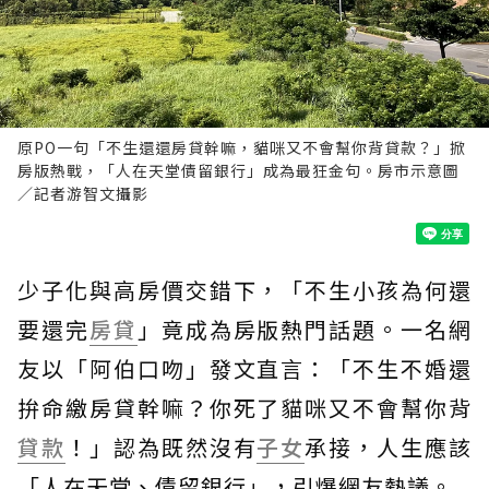
原PO一句「不生還還房貸幹嘛，貓咪又不會幫你背貸款？」掀
房版熱戰，「人在天堂債留銀行」成為最狂金句。房市示意圖
／記者游智文攝影
少子化與高房價交錯下，「不生小孩為何還
要還完
房貸
」竟成為房版熱門話題。一名網
友以「阿伯口吻」發文直言：「不生不婚還
拚命繳房貸幹嘛？你死了貓咪又不會幫你背
貸款
！」認為既然沒有
子女
承接，人生應該
「人在天堂、債留銀行」，引爆網友熱議。