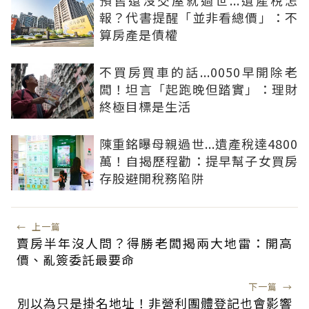
預售還沒交屋就過世...遺產稅怎
報？代書提醒「並非看總價」：不
算房產是債權
不買房買車的話...0050早開除老
闆！坦言「起跑晚但踏實」：理財
終極目標是生活
陳重銘曝母親過世...遺產稅達4800
萬！自揭歷程勸：提早幫子女買房
存股避開稅務陷阱
←
上一篇
賣房半年沒人問？得勝老闆揭兩大地雷：開高
價、亂簽委託最要命
下一篇
→
別以為只是掛名地址！非營利團體登記也會影響