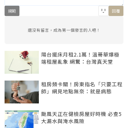
規範
回覆
還沒有留言，成為第一個發言的人吧！
陽台擺床月租2.1萬！溫哥華爆極
端租屋亂象 網驚：台灣真天堂
租房頻卡關！房東指名「只要工程
師」網見地點無奈：就是病態
颱風天正在健檢房屋好時機 必查5
大漏水與淹水風險