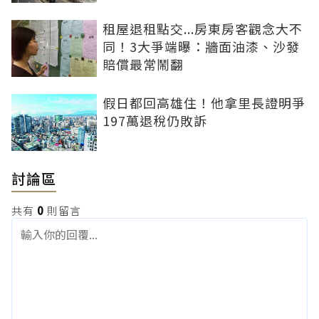
租屋退租點交...房東房客觀念大不
同！3大爭端曝：牆面油漆、沙發
賠償最常鬧翻
假日都回高雄住！他拿里長證明爭
197萬退稅仍敗訴
討論區
共有
0
則留言