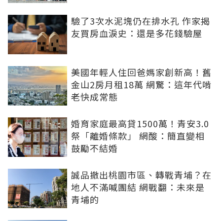
驗了3次水泥塊仍在排水孔 作家揭
友買房血淚史：還是多花錢驗屋
美國年輕人住回爸媽家創新高！舊
金山2房月租18萬 網驚：這年代啃
老快成常態
婚育家庭最高貸1500萬！青安3.0
祭「離婚條款」 網酸：簡直變相
鼓勵不結婚
誠品撤出桃園市區、轉戰青埔？在
地人不滿喊團結 網戰翻：未來是
青埔的