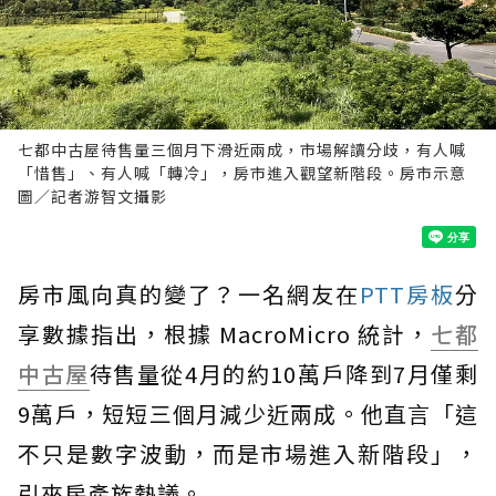
七都中古屋待售量三個月下滑近兩成，市場解讀分歧，有人喊
「惜售」、有人喊「轉冷」，房市進入觀望新階段。房市示意
圖／記者游智文攝影
房市風向真的變了？一名網友在
PTT房板
分
享數據指出，根據 MacroMicro 統計，
七都
中古屋
待售量從4月的約10萬戶降到7月僅剩
9萬戶，短短三個月減少近兩成。他直言「這
不只是數字波動，而是市場進入新階段」，
引來房產族熱議。