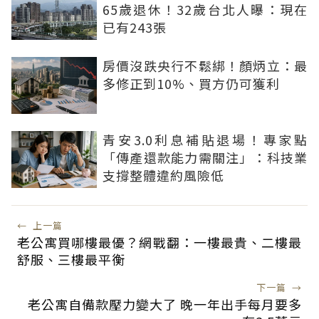
65歲退休！32歲台北人曝：現在
已有243張
房價沒跌央行不鬆綁！顏炳立：最
多修正到10%、買方仍可獲利
青安3.0利息補貼退場！專家點
「傳產還款能力需關注」：科技業
支撐整體違約風險低
←
上一篇
老公寓買哪樓最優？網戰翻：一樓最貴、二樓最
舒服、三樓最平衡
下一篇
→
老公寓自備款壓力變大了 晚一年出手每月要多