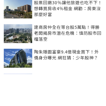
股票回撤30％讓他旅遊也吃不下！
想轉買房收4％租金 網勸：房東沒
那麼好當
建商房仲全在等台股5萬點！得勝
老闆揭房市潛在危機：慎防股市回
檔落空
陶朱隱園富豪9.4億現金買下！外
僑身分曝光 網狂猜：少年股神？
樹林哪值得住、適合投資？網研究
一年排出前三名：北大特區勝出
雙北房價6月全面轉強！信義房價