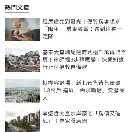
熱門文章
租屋處亮到發光！優質房客想求
「降租」 房東激賞：遇到這種一
定降
基泰大直爛尾建商判退千萬再賠百
萬！律師揭3步驟應變：快通知銀
行止付搶救自備款
投機客退場！新北預售待售量破
1.8萬戶 這區「需求斷層」賣壓最
大
李遠哲大直水岸豪宅「房價又破
底」！專家曝原因