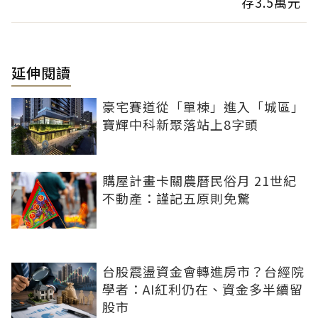
存3.5萬元
延伸閱讀
豪宅賽道從「單棟」進入「城區」
寶輝中科新聚落站上8字頭
購屋計畫卡關農曆民俗月 21世紀
不動產：謹記五原則免驚
台股震盪資金會轉進房市？台經院
學者：AI紅利仍在、資金多半續留
股市