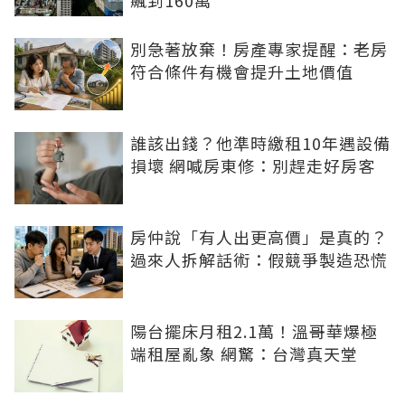
飆到160萬
別急著放棄！房產專家提醒：老房
符合條件有機會提升土地價值
誰該出錢？他準時繳租10年遇設備
損壞 網喊房東修：別趕走好房客
房仲說「有人出更高價」是真的？
過來人拆解話術：假競爭製造恐慌
陽台擺床月租2.1萬！溫哥華爆極
端租屋亂象 網驚：台灣真天堂