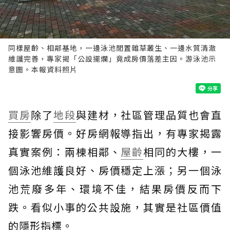
同樣屋齡、相鄰基地，一邊泳池閒置雜草叢生、一邊水質清澈
維護完善，專家揭「公設擺爛」竟成房價落差主因。游泳池示
意圖。本報資料照片
買房
除了
地段
與建材，社區管理品質也會直
接影響房價。好房網報導指出，有專家揭露
真實案例：兩棟相鄰、
屋齡
相同的大樓，一
個泳池維護良好、房價穩定上漲；另一個泳
池荒廢多年、環境不佳，結果房價反而下
跌。看似小事的公共設施，其實是社區價值
的隱形指標。