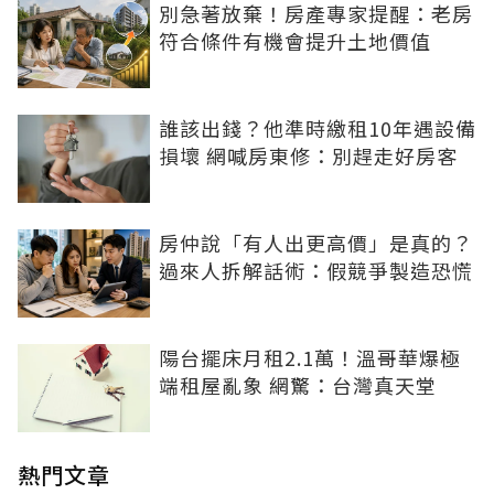
別急著放棄！房產專家提醒：老房
符合條件有機會提升土地價值
誰該出錢？他準時繳租10年遇設備
損壞 網喊房東修：別趕走好房客
房仲說「有人出更高價」是真的？
過來人拆解話術：假競爭製造恐慌
陽台擺床月租2.1萬！溫哥華爆極
端租屋亂象 網驚：台灣真天堂
熱門文章