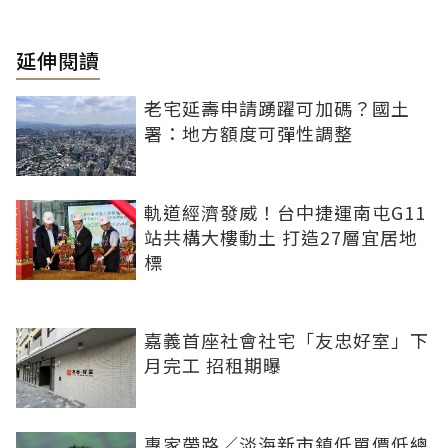
延伸閱讀
老宅延壽申請踴躍可加碼？國土
署：地方額度可彈性調整
軌道經濟發威！台中捷運南屯G11
站共構大樓動土 打造27層宜居地
標
嘉義首座社會社宅「友忠好室」下
月完工 招租期曝
專家帶路／淡海新市鎮低單價低總