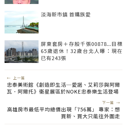
淡海新市鎮 首購族愛
屏東套房＋存股千張00878...目標
65歲退休！32歲台北人曝：現在
已有243張
←
上一篇
忠泰美術館《創造即生活─愛諾、艾莉莎與阿爾
瓦．阿爾托》衛星展區於NOKE忠泰樂生活登場
下一篇
→
高雄房市最低平均總價出現「756萬」 專家：想
買新、買大只能往外圍走