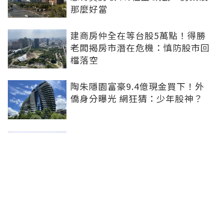
那麼好當
建商房仲全在等台股5萬點！得勝
老闆揭房市潛在危機：慎防股市回
檔落空
陶朱隱園富豪9.4億現金買下！外
僑身分曝光 網狂猜：少年股神？
樹林哪值得住、適合投資？網研究
一年排出前三名：北大特區勝出
雙北房價6月全面轉強！信義房價
指數出爐 台北市年漲逾6％、新北
轉正成長