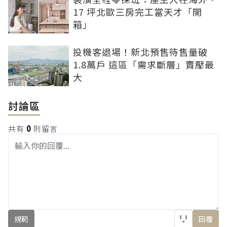
17 坪北歐三房完工當天才「開
箱」
投機客退場！新北預售待售量破
1.8萬戶 這區「需求斷層」賣壓最
大
討論區
共有
0
則留言
規範
回覆