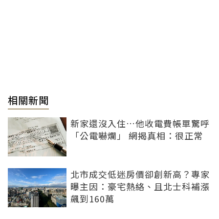
相關新聞
新家還沒入住…他收電費帳單驚呼
「公電嚇爛」 網揭真相：很正常
北市成交低迷房價卻創新高？專家
曝主因：豪宅熱絡、且北士科補漲
飆到160萬