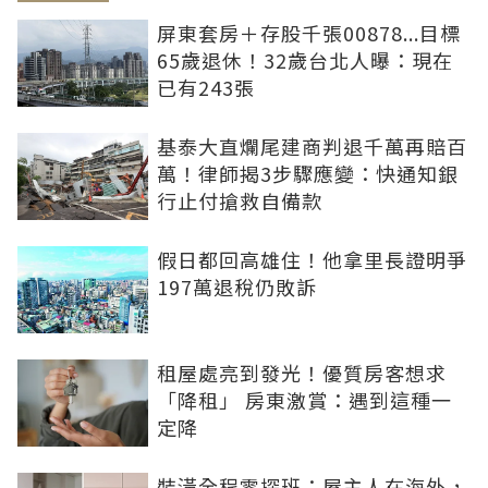
屏東套房＋存股千張00878...目標
65歲退休！32歲台北人曝：現在
已有243張
基泰大直爛尾建商判退千萬再賠百
萬！律師揭3步驟應變：快通知銀
行止付搶救自備款
假日都回高雄住！他拿里長證明爭
197萬退稅仍敗訴
租屋處亮到發光！優質房客想求
「降租」 房東激賞：遇到這種一
定降
裝潢全程零探班：屋主人在海外，