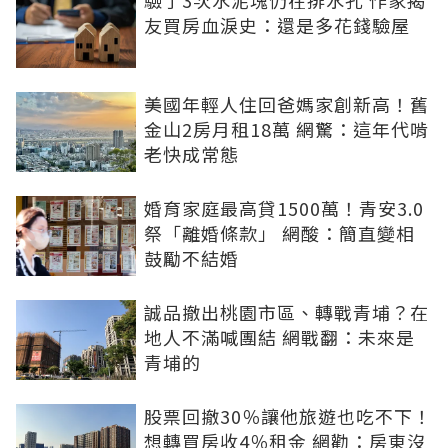
驗了3次水泥塊仍在排水孔 作家揭
友買房血淚史：還是多花錢驗屋
美國年輕人住回爸媽家創新高！舊
金山2房月租18萬 網驚：這年代啃
老快成常態
婚育家庭最高貸1500萬！青安3.0
祭「離婚條款」 網酸：簡直變相
鼓勵不結婚
誠品撤出桃園市區、轉戰青埔？在
地人不滿喊團結 網戰翻：未來是
青埔的
股票回撤30％讓他旅遊也吃不下！
想轉買房收4％租金 網勸：房東沒