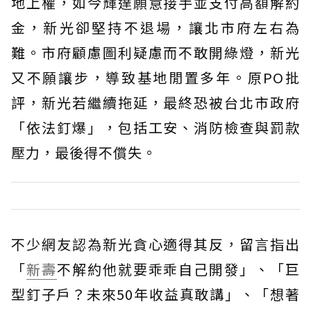
地上權，如今輝達願意接手並支付高額解約
金，新光卻堅持不退場，讓北市府左右為
難。市府顧慮圖利疑慮而不敢開綠燈，新光
又不願讓步，導致基地閒置多年。原PO批
評，新光若繼續拖延，最終恐被台北市政府
「依法釘爆」，包括工安、消防檢查與罰款
壓力，最後得不償失。
不少網友認為新光貪心適得其反，留言指出
「
新壽
不解約他就要乖乖自己開發」、「巨
型釘子戶？未來50年收益真敢講」、「想著