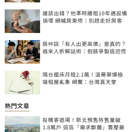
誰該出錢？他準時繳租10年遇設備
損壞 網喊房東修：別趕走好房客
房仲說「有人出更高價」是真的？
過來人拆解話術：假競爭製造恐慌
陽台擺床月租2.1萬！溫哥華爆極
端租屋亂象 網驚：台灣真天堂
熱門文章
投機客退場！新北預售待售量破
1.8萬戶 這區「需求斷層」賣壓最