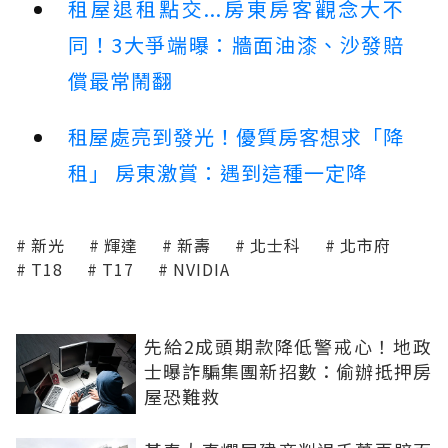
租屋退租點交...房東房客觀念大不
同！3大爭端曝：牆面油漆、沙發賠
償最常鬧翻
租屋處亮到發光！優質房客想求「降
租」 房東激賞：遇到這種一定降
新光
輝達
新壽
北士科
北市府
T18
T17
NVIDIA
先給2成頭期款降低警戒心！地政
士曝詐騙集團新招數：偷辦抵押房
屋恐難救