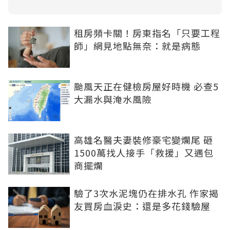
租房頻卡關！房東指名「只要工程
師」網見地點無奈：就是病態
颱風天正在健檢房屋好時機 必查5
大漏水與淹水風險
高雄名醫夫妻裝修豪宅變爛尾 砸
1500萬找人接手「救援」又遇包
商擺爛
驗了3次水泥塊仍在排水孔 作家揭
友買房血淚史：還是多花錢驗屋