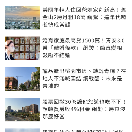
美國年輕人住回爸媽家創新高！舊
金山2房月租18萬 網驚：這年代啃
老快成常態
婚育家庭最高貸1500萬！青安3.0
祭「離婚條款」 網酸：簡直變相
鼓勵不結婚
誠品撤出桃園市區、轉戰青埔？在
地人不滿喊團結 網戰翻：未來是
青埔的
股票回撤30％讓他旅遊也吃不下！
想轉買房收4％租金 網勸：房東沒
那麼好當