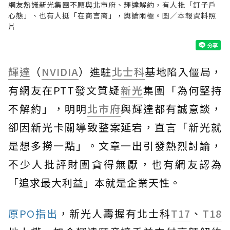
網友熱議新光集團不願與北市府、輝達解約，有人批「釘子戶
心態」、也有人挺「在商言商」，輿論兩極。圖／本報資料照
片
輝達
（
NVIDIA
）進駐
北士科
基地陷入僵局，
有網友在PTT發文質疑
新光
集團「為何堅持
不解約」，明明
北市府
與輝達都有誠意談，
卻因新光卡關導致整案延宕，直言「新光就
是想多撈一點」。文章一出引發熱烈討論，
不少人批評財團貪得無厭，也有網友認為
「追求最大利益」本就是企業天性。
原PO指出
，新光人壽握有北士科
T17
、
T18