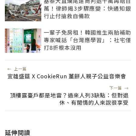
基泰大直爛尾建商判退千萬再賠百
萬！律師揭3步驟應變：快通知銀
行止付搶救自備款
一輩子免房租！韓國推生兩胎補助
專家喊話「台灣應學習」：社宅僅
打8折根本沒用
←
上一篇
宜雄盛筵 X CookieRun 薑餅人親子公益音樂會
下一篇
→
頂樓露臺戶都是地雷？過來人列3缺點：但對退
休、有閒情的人來說很享受
延伸閱讀