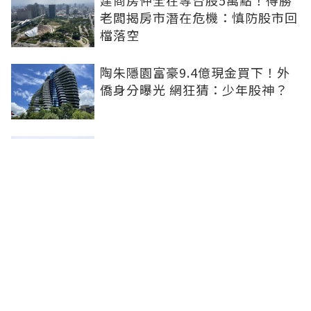
建商房仲全在等台股5萬點！得勝
老闆揭房市潛在危機：慎防股市回
檔落空
陶朱隱園富豪9.4億現金買下！外
僑身分曝光 網狂猜：少年股神？
樹林哪值得住、適合投資？網研究
一年排出前三名：北大特區勝出
雙北房價6月全面轉強！信義房價
指數出爐 台北市年漲逾6％、新北
轉正成長