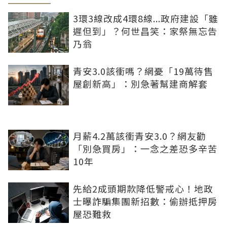
3環3線改成4環8線...政府建設「雖
遲但到」？何世昌笑：家祭無忘告
乃翁
青安3.0該衝嗎？網憂「19萬待售
屋創新高」：別急著幫建商解套
月薪4.2萬該衝青安3.0？網友勸
「別急買房」：一念之差恐多辛苦
10年
先給2成頭期款降低警戒心！地政
士曝詐騙集團新招數：偷辦抵押房
屋恐難救