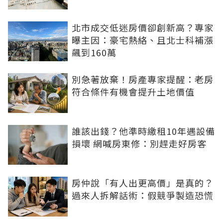
北市成交低迷房價卻創新高？專家
曝主因：豪宅熱絡、且北士科補漲
飆到160萬
別急著放棄！房產專家提醒：老房
符合條件有機會提升土地價值
誰該出錢？他準時繳租10年遇設備
損壞 網喊房東修：別趕走好房客
房仲說「有人出更高價」是真的？
過來人拆解話術：假競爭製造恐慌