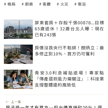
格局
廚房
客廳
火災
衛浴
屏東套房＋存股千張00878...目標
65歲退休！32歲台北人曝：現在
已有243張
房價沒跌央行不鬆綁！顏炳立：最
多修正到10%、買方仍可獲利
青安3.0利息補貼退場！專家點
「傳產還款能力需關注」：科技業
支撐整體違約風險低
←
上一篇
房子掛一年才有買方…但出價直接砍20％！得