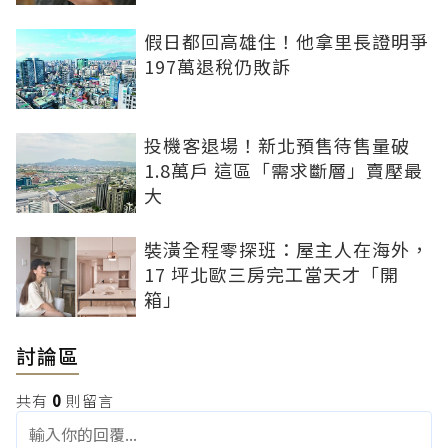
假日都回高雄住！他拿里長證明爭
197萬退稅仍敗訴
投機客退場！新北預售待售量破
1.8萬戶 這區「需求斷層」賣壓最
大
裝潢全程零探班：屋主人在海外，
17 坪北歐三房完工當天才「開
箱」
討論區
共有
0
則留言