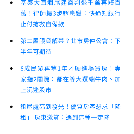
基泰大直爛尾建商判退千萬再賠百
萬！律師揭3步驟應變：快通知銀行
止付搶救自備款
第二屋限貸解禁？北市房仲公會：下
半年可期待
8成民眾再等1年才願進場買房！專
家指2關鍵：都在等大選端牛肉、加
上沉迷股市
租屋處亮到發光！優質房客想求「降
租」 房東激賞：遇到這種一定降