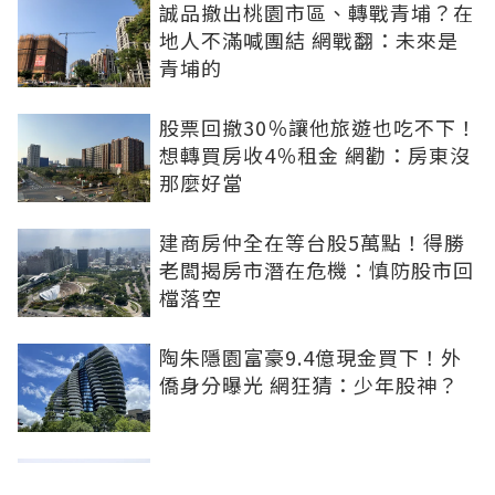
誠品撤出桃園市區、轉戰青埔？在
地人不滿喊團結 網戰翻：未來是
青埔的
股票回撤30％讓他旅遊也吃不下！
想轉買房收4％租金 網勸：房東沒
那麼好當
建商房仲全在等台股5萬點！得勝
老闆揭房市潛在危機：慎防股市回
檔落空
陶朱隱園富豪9.4億現金買下！外
僑身分曝光 網狂猜：少年股神？
樹林哪值得住、適合投資？網研究