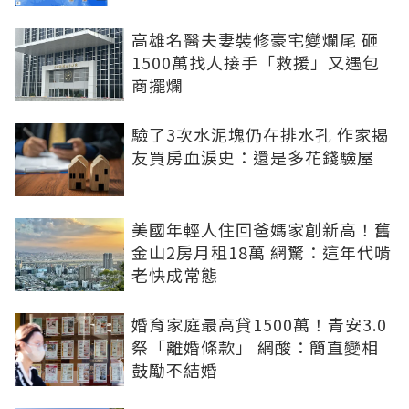
高雄名醫夫妻裝修豪宅變爛尾 砸
1500萬找人接手「救援」又遇包
商擺爛
驗了3次水泥塊仍在排水孔 作家揭
友買房血淚史：還是多花錢驗屋
美國年輕人住回爸媽家創新高！舊
金山2房月租18萬 網驚：這年代啃
老快成常態
婚育家庭最高貸1500萬！青安3.0
祭「離婚條款」 網酸：簡直變相
鼓勵不結婚