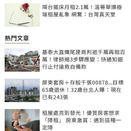
陽台擺床月租2.1萬！溫哥華爆極
端租屋亂象 網驚：台灣真天堂
熱門文章
基泰大直爛尾建商判退千萬再賠百
萬！律師揭3步驟應變：快通知銀
行止付搶救自備款
屏東套房＋存股千張00878...目標
65歲退休！32歲台北人曝：現在
已有243張
租屋處亮到發光！優質房客想求
「降租」 房東激賞：遇到這種一
定降