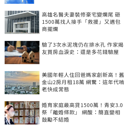
高雄名醫夫妻裝修豪宅變爛尾 砸
1500萬找人接手「救援」又遇包
商擺爛
驗了3次水泥塊仍在排水孔 作家揭
友買房血淚史：還是多花錢驗屋
美國年輕人住回爸媽家創新高！舊
金山2房月租18萬 網驚：這年代啃
老快成常態
婚育家庭最高貸1500萬！青安3.0
祭「離婚條款」 網酸：簡直變相
鼓勵不結婚