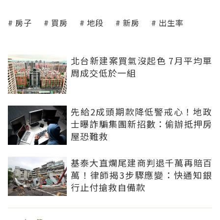
房子
買房
地段
新房
出生率
北台新建案買氣沒起色 7月平均單
周成交低於一組
先給2成頭期款降低警戒心！地政
士曝詐騙集團新招數：偷辦抵押房
屋恐難救
基泰大直爛尾建商判退千萬再賠百
萬！律師揭3步驟應變：快通知銀
行止付搶救自備款