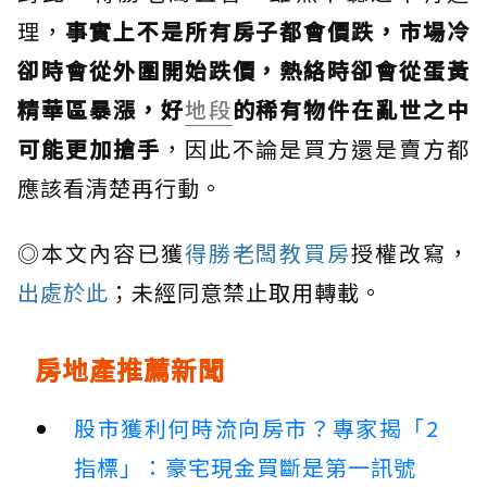
理，
事實上不是所有房子都會價跌，市場冷
卻時會從外圍開始跌價，熱絡時卻會從蛋黃
精華區暴漲，好
地段
的稀有物件在亂世之中
可能更加搶手
，因此不論是買方還是賣方都
應該看清楚再行動。
◎本文內容已獲
得勝老闆教買房
授權改寫，
出處於此
；未經同意禁止取用轉載。
房地產推薦新聞
股市獲利何時流向房市？專家揭「2
指標」：豪宅現金買斷是第一訊號