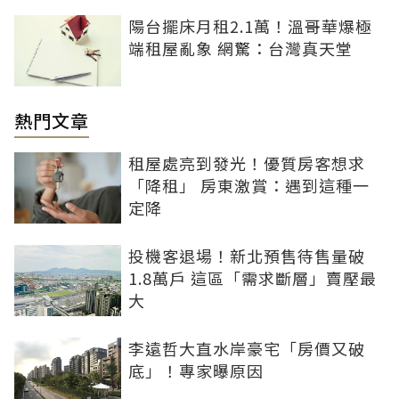
陽台擺床月租2.1萬！溫哥華爆極
端租屋亂象 網驚：台灣真天堂
熱門文章
租屋處亮到發光！優質房客想求
「降租」 房東激賞：遇到這種一
定降
投機客退場！新北預售待售量破
1.8萬戶 這區「需求斷層」賣壓最
大
李遠哲大直水岸豪宅「房價又破
底」！專家曝原因