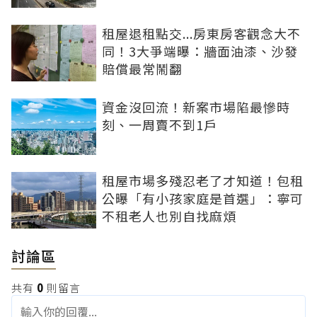
租屋退租點交...房東房客觀念大不
同！3大爭端曝：牆面油漆、沙發
賠償最常鬧翻
資金沒回流！新案市場陷最慘時
刻、一周賣不到1戶
租屋市場多殘忍老了才知道！包租
公曝「有小孩家庭是首選」：寧可
不租老人也別自找麻煩
討論區
共有
0
則留言