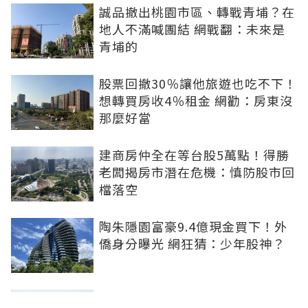
誠品撤出桃園市區、轉戰青埔？在
地人不滿喊團結 網戰翻：未來是
青埔的
股票回撤30％讓他旅遊也吃不下！
想轉買房收4％租金 網勸：房東沒
那麼好當
建商房仲全在等台股5萬點！得勝
老闆揭房市潛在危機：慎防股市回
檔落空
陶朱隱園富豪9.4億現金買下！外
僑身分曝光 網狂猜：少年股神？
樹林哪值得住、適合投資？網研究