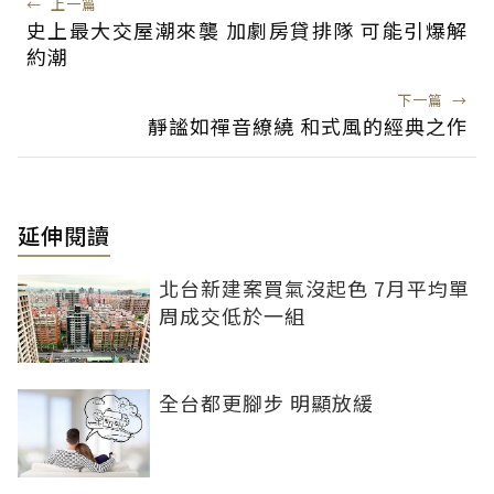
←
上一篇
史上最大交屋潮來襲 加劇房貸排隊 可能引爆解
約潮
下一篇
→
靜謐如禪音繚繞 和式風的經典之作
延伸閱讀
北台新建案買氣沒起色 7月平均單
周成交低於一組
全台都更腳步 明顯放緩