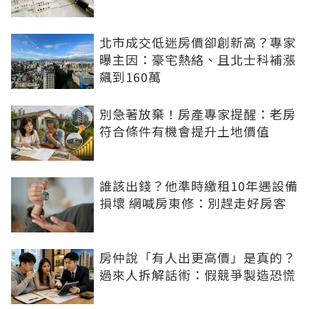
北市成交低迷房價卻創新高？專家
曝主因：豪宅熱絡、且北士科補漲
飆到160萬
別急著放棄！房產專家提醒：老房
符合條件有機會提升土地價值
誰該出錢？他準時繳租10年遇設備
損壞 網喊房東修：別趕走好房客
房仲說「有人出更高價」是真的？
過來人拆解話術：假競爭製造恐慌