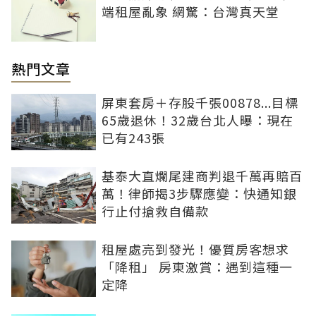
端租屋亂象 網驚：台灣真天堂
熱門文章
屏東套房＋存股千張00878...目標
65歲退休！32歲台北人曝：現在
已有243張
基泰大直爛尾建商判退千萬再賠百
萬！律師揭3步驟應變：快通知銀
行止付搶救自備款
租屋處亮到發光！優質房客想求
「降租」 房東激賞：遇到這種一
定降