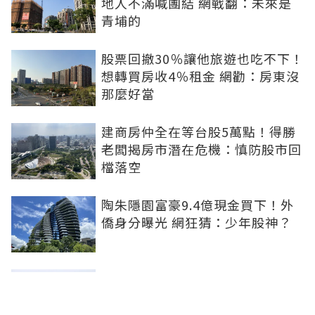
地人不滿喊團結 網戰翻：未來是
青埔的
股票回撤30％讓他旅遊也吃不下！
想轉買房收4％租金 網勸：房東沒
那麼好當
建商房仲全在等台股5萬點！得勝
老闆揭房市潛在危機：慎防股市回
檔落空
陶朱隱園富豪9.4億現金買下！外
僑身分曝光 網狂猜：少年股神？
樹林哪值得住、適合投資？網研究
一年排出前三名：北大特區勝出