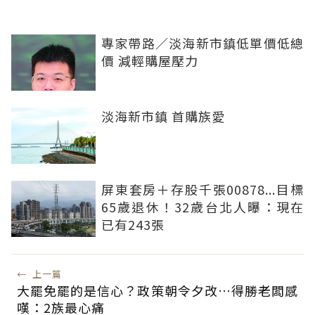
專家帶路／淡海新市鎮低單價低總
價 減輕購屋壓力
淡海新市鎮 首購族愛
屏東套房＋存股千張00878...目標
65歲退休！32歲台北人曝：現在
已有243張
←
上一篇
大罷免罷的是信心？政策朝令夕改…得勝老闆感
嘆：2族最心痛