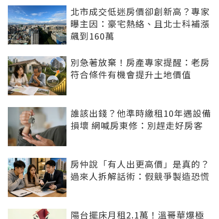
北市成交低迷房價卻創新高？專家
曝主因：豪宅熱絡、且北士科補漲
飆到160萬
別急著放棄！房產專家提醒：老房
符合條件有機會提升土地價值
誰該出錢？他準時繳租10年遇設備
損壞 網喊房東修：別趕走好房客
房仲說「有人出更高價」是真的？
過來人拆解話術：假競爭製造恐慌
陽台擺床月租2.1萬！溫哥華爆極