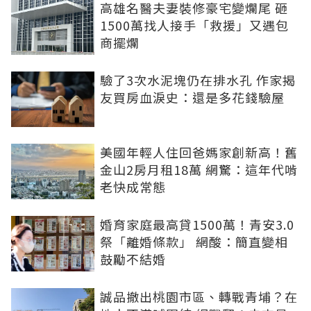
高雄名醫夫妻裝修豪宅變爛尾 砸
1500萬找人接手「救援」又遇包
商擺爛
驗了3次水泥塊仍在排水孔 作家揭
友買房血淚史：還是多花錢驗屋
美國年輕人住回爸媽家創新高！舊
金山2房月租18萬 網驚：這年代啃
老快成常態
婚育家庭最高貸1500萬！青安3.0
祭「離婚條款」 網酸：簡直變相
鼓勵不結婚
誠品撤出桃園市區、轉戰青埔？在