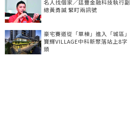
名人找個家／廷豐金融科技執行副
總黃勇諴 緊盯兩訊號
豪宅賽道從「單棟」進入「城區」
寶輝VILLAGE中科新聚落站上8字
頭