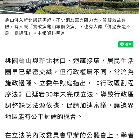
龜山併入新北議題再起，不少網友直言阻力大、質疑效益有
限，有人喊「鶯歌換龜山等價交換」，也有人酸「併過去還不
是一樣邊陲」。本報資料照片
桃園
龜山
與
新北
林口、迴龍接壤，居民生活
圈早已緊密交織，但行政權屬不同，常淪為
施政邊陲。立委牛煦庭指出，《行政區劃程
序法》已延宕30年未完成立法，導致行政區
調整缺乏法源依據，促請加速審議，讓邊界
地區能有公平討論的機會。
在立法院內政委員會舉辦的公聽會上，學者