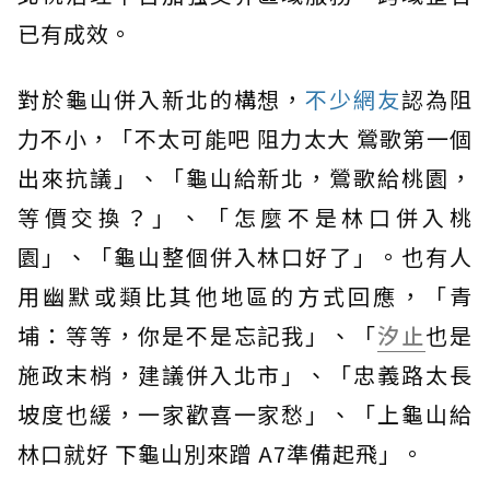
已有成效。
對於龜山併入新北的構想，
不少網友
認為阻
力不小，「不太可能吧 阻力太大 鶯歌第一個
出來抗議」、「龜山給新北，鶯歌給桃園，
等價交換？」、「怎麼不是林口併入桃
園」、「龜山整個併入林口好了」。也有人
用幽默或類比其他地區的方式回應，「青
埔：等等，你是不是忘記我」、「
汐止
也是
施政末梢，建議併入北市」、「忠義路太長
坡度也緩，一家歡喜一家愁」、「上龜山給
林口就好 下龜山別來蹭 A7準備起飛」。