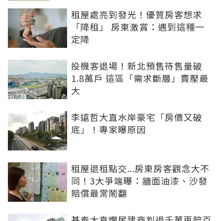
租屋處亮到發光！優質房客想求
「降租」 房東激賞：遇到這種一
定降
投機客退場！新北預售待售量破
1.8萬戶 這區「需求斷層」賣壓最
大
李遠哲大直水岸豪宅「房價又破
底」！專家曝原因
租屋退租點交...房東房客觀念大不
同！3大爭端曝：牆面油漆、沙發
賠償最常鬧翻
基泰大直爛尾建商判退千萬再賠百