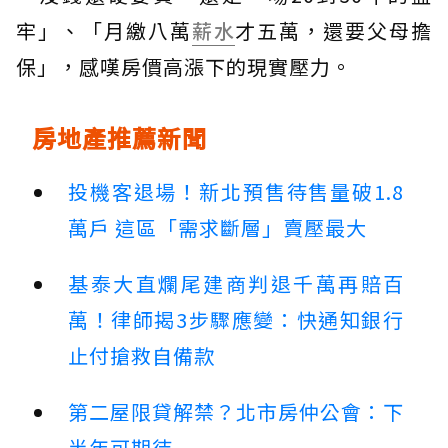
牢」、「月繳八萬
薪水
才五萬，還要父母擔
保」，感嘆房價高漲下的現實壓力。
房地產推薦新聞
投機客退場！新北預售待售量破1.8
萬戶 這區「需求斷層」賣壓最大
基泰大直爛尾建商判退千萬再賠百
萬！律師揭3步驟應變：快通知銀行
止付搶救自備款
第二屋限貸解禁？北市房仲公會：下
半年可期待