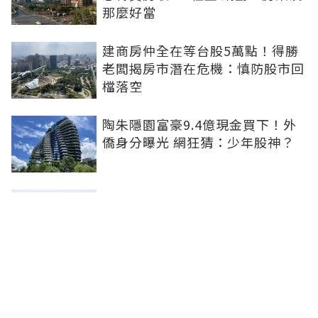
那麼好當
建商房仲全在等台股5萬點！得勝
老闆揭房市潛在危機：慎防股市回
檔落空
陶朱隱園富豪9.4億現金買下！外
僑身分曝光 網狂猜：少年股神？
樹林哪值得住、適合投資？網研究
一年排出前三名：北大特區勝出
雙北房價6月全面轉強！信義房價
指數出爐 台北市年漲逾6％、新北
轉正成長