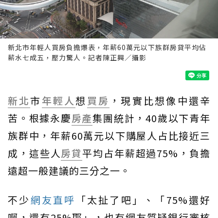
新北市年輕人買房負擔爆表，年薪60萬元以下族群房貸平均佔
薪水七成五，壓力驚人。記者陳正興／攝影
新北
市
年輕人
想
買房
，現實比想像中還辛
苦。根據永慶
房產
集團統計，40歲以下青年
族群中，年薪60萬元以下購屋人占比接近三
成，這些人
房貸
平均占年薪超過75%，負擔
遠超一般建議的三分之一。
不少
網友直呼
「太扯了吧」、「75%還好
啊，還有25%耶」，也有網友質疑銀行審核